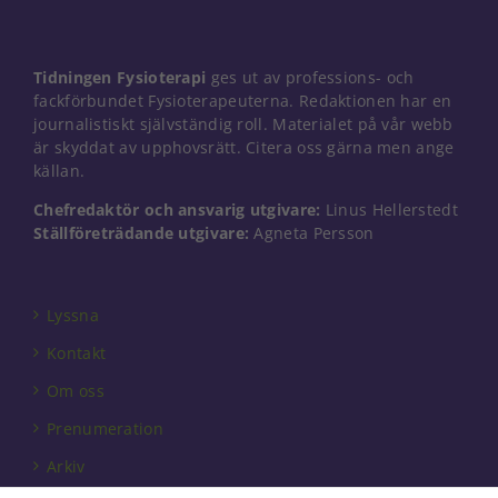
Tidningen Fysioterapi
ges ut av professions- och
fackförbundet Fysioterapeuterna. Redaktionen har en
journalistiskt självständig roll. Materialet på vår webb
är skyddat av upphovsrätt. Citera oss gärna men ange
källan.
Chefredaktör och ansvarig utgivare:
Linus Hellerstedt
Ställföreträdande utgivare:
Agneta Persson
Lyssna
Kontakt
Om oss
Prenumeration
Arkiv