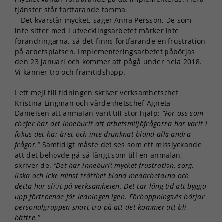
tjänster står fortfarande tomma.
– Det kvarstår mycket, säger Anna Persson. De som
inte sitter med i utvecklingsarbetet märker inte
förändringarna, så det finns fortfarande en frustration
på arbetsplatsen. Implementeringsarbetet påbörjas
den 23 januari och kommer att pågå under hela 2018.
Vi känner tro och framtidshopp.
I ett mejl till tidningen skriver verksamhetschef
Kristina Lingman och vårdenhetschef Agneta
Danielsen att anmälan varit till stor hjälp:
”För oss som
chefer har det inneburit att arbetsmiljöfrågorna har varit i
fokus det här året och inte drunknat bland alla andra
frågor.”
Samtidigt måste det ses som ett misslyckande
att det behövde gå så långt som till en anmälan,
skriver de.
”Det har inneburit mycket frustration, sorg,
ilska och icke minst trötthet bland medarbetarna och
detta har slitit på verksamheten. Det tar lång tid att bygga
upp förtroende för ledningen igen. Förhoppningsvis börjar
personalgruppen snart tro på att det kommer att bli
bättre.”