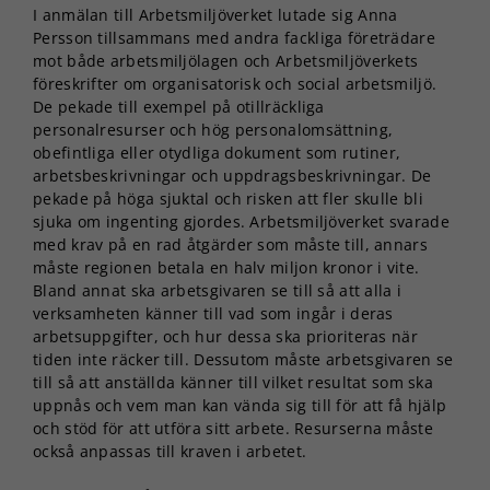
I anmälan till Arbetsmiljöverket lutade sig Anna
Persson tillsammans med andra fackliga företrädare
mot både arbetsmiljölagen och Arbetsmiljöverkets
föreskrifter om organisatorisk och social arbetsmiljö.
De pekade till exempel på otillräckliga
personalresurser och hög personalomsättning,
obefintliga eller otydliga dokument som rutiner,
arbetsbeskrivningar och uppdragsbeskrivningar. De
pekade på höga sjuktal och risken att fler skulle bli
sjuka om ingenting gjordes. Arbetsmiljöverket svarade
med krav på en rad åtgärder som måste till, annars
måste regionen betala en halv miljon kronor i vite.
Bland annat ska arbetsgivaren se till så att alla i
verksamheten känner till vad som ingår i deras
arbetsuppgifter, och hur dessa ska prioriteras när
tiden inte räcker till. Dessutom måste arbetsgivaren se
till så att anställda känner till vilket resultat som ska
uppnås och vem man kan vända sig till för att få hjälp
och stöd för att utföra sitt arbete. Resurserna måste
också anpassas till kraven i arbetet.