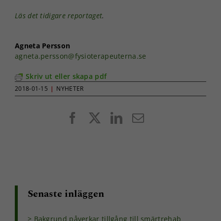
Läs det tidigare reportaget
.
Agneta Persson
agneta.persson@fysioterapeuterna.se
Skriv ut eller skapa pdf
2018-01-15
|
NYHETER
Facebook
X
LinkedIn
E-
post
Senaste inläggen
Bakgrund påverkar tillgång till smärtrehab