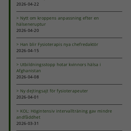
2026-04-22
Genom att dela
med dig av dina
intressen och ditt
Nytt om kroppens anpassning efter en
beteende när du
hälseneruptur
surfar ökar du
2026-04-20
chansen att få se
personligt
anpassat innehåll
Han blir Fysioterapis nya chefredaktör
och erbjudanden.
2026-04-15
Utbildningsstopp hotar kvinnors hälsa i
Afghanistan
2026-04-08
Ny dejtingsajt för fysioterapeuter
2026-04-01
KOL: Högintensiv intervallträning gav mindre
andfåddhet
2026-03-31