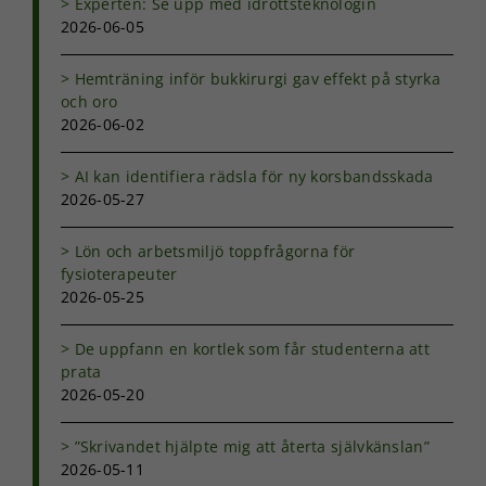
Experten: Se upp med idrottsteknologin
2026-06-05
Nödvändiga
Hemträning inför bukkirurgi gav effekt på styrka
Dessa kakor
och oro
går inte att
2026-06-02
välja bort. De
behövs för
att hemsidan
AI kan identifiera rädsla för ny korsbandsskada
över huvud
2026-05-27
taget ska
fungera.
Lön och arbetsmiljö toppfrågorna för
fysioterapeuter
2026-05-25
Statistik
För att vi ska
kunna
De uppfann en kortlek som får studenterna att
förbättra
prata
hemsidans
2026-05-20
funktionalitet
och
”Skrivandet hjälpte mig att återta självkänslan”
uppbyggnad,
baserat på
2026-05-11