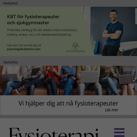
ANNONS
ANNONS
Fortsätt
till
innehållet