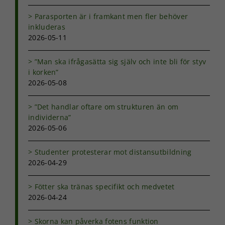
hur
hemsidan
Parasporten är i framkant men fler behöver
används.
inkluderas
2026-05-11
Upplevelse
”Man ska ifrågasätta sig själv och inte bli för styv
För att vår
i korken”
hemsida ska
2026-05-08
prestera så
bra som
möjligt under
”Det handlar oftare om strukturen än om
ditt besök.
individerna”
Om du nekar
2026-05-06
de här
kakorna
kommer viss
Studenter protesterar mot distansutbildning
funktionalitet
2026-04-29
att försvinna
från
Fötter ska tränas specifikt och medvetet
hemsidan.
2026-04-24
Skorna kan påverka fotens funktion
Marknadsföring