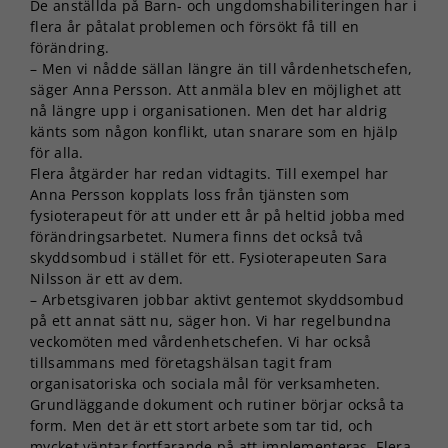
De anställda på Barn- och ungdomshabiliteringen har i
flera år påtalat problemen och försökt få till en
förändring.
– Men vi nådde sällan längre än till vårdenhetschefen,
säger Anna Persson. Att anmäla blev en möjlighet att
nå längre upp i organisationen. Men det har aldrig
känts som någon konflikt, utan snarare som en hjälp
för alla.
Flera åtgärder har redan vidtagits. Till exempel har
Anna Persson kopplats loss från tjänsten som
fysioterapeut för att under ett år på heltid jobba med
förändringsarbetet. Numera finns det också två
skyddsombud i stället för ett. Fysioterapeuten Sara
Nilsson är ett av dem.
– Arbetsgivaren jobbar aktivt gentemot skyddsombud
på ett annat sätt nu, säger hon. Vi har regelbundna
veckomöten med vårdenhetschefen. Vi har också
tillsammans med företagshälsan tagit fram
organisatoriska och sociala mål för verksamheten.
Grundläggande dokument och rutiner börjar också ta
form. Men det är ett stort arbete som tar tid, och
mycket väntar fortfarande på att implementeras. Flera