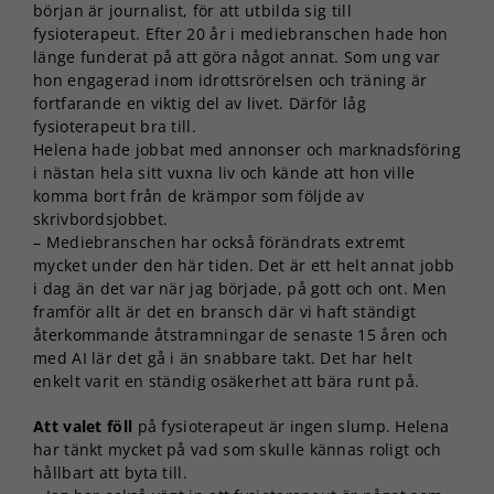
början är journalist, för att utbilda sig till
fysioterapeut. Efter 20 år i mediebranschen hade hon
länge funderat på att göra något annat. Som ung var
hon engagerad inom idrottsrörelsen och träning är
fortfarande en viktig del av livet. Därför låg
fysioterapeut bra till.
Helena hade jobbat med annonser och marknadsföring
i nästan hela sitt vuxna liv och kände att hon ville
komma bort från de krämpor som följde av
skrivbordsjobbet.
– Mediebranschen har också förändrats extremt
mycket under den här tiden. Det är ett helt annat jobb
i dag än det var när jag började, på gott och ont. Men
framför allt är det en bransch där vi haft ständigt
återkommande åtstramningar de senaste 15 åren och
med AI lär det gå i än snabbare takt. Det har helt
enkelt varit en ständig osäkerhet att bära runt på.
Att valet föll
på fysioterapeut är ingen slump. Helena
har tänkt mycket på vad som skulle kännas roligt och
hållbart att byta till.