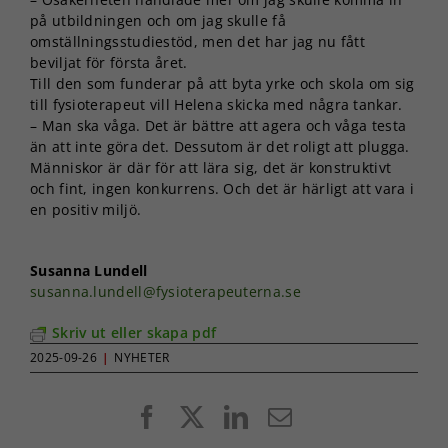
på utbildningen och om jag skulle få
omställningsstudiestöd, men det har jag nu fått
beviljat för första året.
Till den som funderar på att byta yrke och skola om sig
till fysioterapeut vill Helena skicka med några tankar.
– Man ska våga. Det är bättre att agera och våga testa
än att inte göra det. Dessutom är det roligt att plugga.
Människor är där för att lära sig, det är konstruktivt
och fint, ingen konkurrens. Och det är härligt att vara i
en positiv miljö.
Susanna Lundell
susanna.lundell@fysioterapeuterna.se
Skriv ut eller skapa pdf
2025-09-26
|
NYHETER
Facebook
X
LinkedIn
E-
post