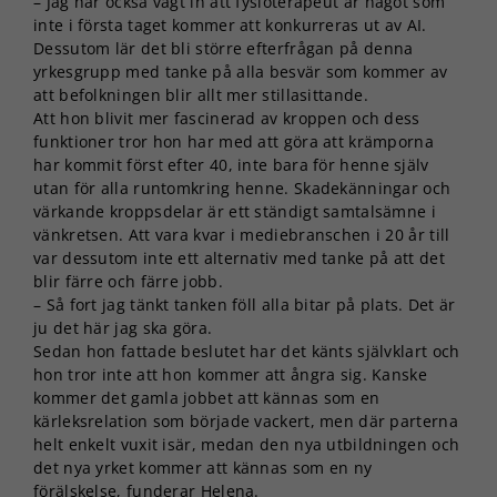
– Jag har också vägt in att fysioterapeut är något som
inte i första taget kommer att konkurreras ut av AI.
Dessutom lär det bli större efterfrågan på denna
yrkesgrupp med tanke på alla besvär som kommer av
att befolkningen blir allt mer stillasittande.
Att hon blivit mer fascinerad av kroppen och dess
funktioner tror hon har med att göra att krämporna
har kommit först efter 40, inte bara för henne själv
utan för alla runtomkring henne. Skadekänningar och
värkande kroppsdelar är ett ständigt samtalsämne i
vänkretsen. Att vara kvar i mediebranschen i 20 år till
var dessutom inte ett alternativ med tanke på att det
blir färre och färre jobb.
– Så fort jag tänkt tanken föll alla bitar på plats. Det är
ju det här jag ska göra.
Sedan hon fattade beslutet har det känts självklart och
hon tror inte att hon kommer att ångra sig. Kanske
kommer det gamla jobbet att kännas som en
kärleksrelation som började vackert, men där parterna
helt enkelt vuxit isär, medan den nya utbildningen och
det nya yrket kommer att kännas som en ny
förälskelse, funderar Helena.