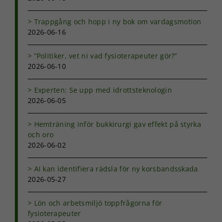
behövs för
att hemsidan
över huvud
Trappgång och hopp i ny bok om vardagsmotion
taget ska
2026-06-16
fungera.
”Politiker, vet ni vad fysioterapeuter gör?”
2026-06-10
Statistik
För att vi ska
Experten: Se upp med idrottsteknologin
kunna
förbättra
2026-06-05
hemsidans
funktionalitet
Hemträning inför bukkirurgi gav effekt på styrka
och
och oro
uppbyggnad,
2026-06-02
baserat på
hur
hemsidan
AI kan identifiera rädsla för ny korsbandsskada
används.
2026-05-27
Lön och arbetsmiljö toppfrågorna för
Upplevelse
fysioterapeuter
För att vår