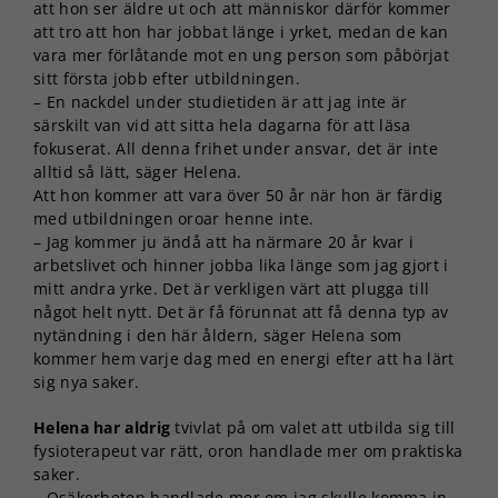
att hon ser äldre ut och att människor därför kommer
att tro att hon har jobbat länge i yrket, medan de kan
vara mer förlåtande mot en ung person som påbörjat
sitt första jobb efter utbildningen.
– En nackdel under studietiden är att jag inte är
särskilt van vid att sitta hela dagarna för att läsa
fokuserat. All denna frihet under ansvar, det är inte
alltid så lätt, säger Helena.
Att hon kommer att vara över 50 år när hon är färdig
med utbildningen oroar henne inte.
– Jag kommer ju ändå att ha närmare 20 år kvar i
arbetslivet och hinner jobba lika länge som jag gjort i
mitt andra yrke. Det är verkligen värt att plugga till
något helt nytt. Det är få förunnat att få denna typ av
nytändning i den här åldern, säger Helena som
kommer hem varje dag med en energi efter att ha lärt
sig nya saker.
Helena har aldrig
tvivlat på om valet att utbilda sig till
fysioterapeut var rätt, oron handlade mer om praktiska
saker.
– Osäkerheten handlade mer om jag skulle komma in