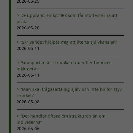
2026-05-25
hemsida ska
prestera så
bra som
De uppfann en kortlek som får studenterna att
möjligt under
prata
ditt besök.
2026-05-20
Om du nekar
de här
”Skrivandet hjälpte mig att återta självkänslan”
kakorna
2026-05-11
kommer viss
funktionalitet
att försvinna
Parasporten är i framkant men fler behöver
från
inkluderas
hemsidan.
2026-05-11
”Man ska ifrågasätta sig själv och inte bli för styv
Marknadsföring
i korken”
Genom att dela
2026-05-08
med dig av dina
intressen och ditt
beteende när du
”Det handlar oftare om strukturen än om
surfar ökar du
individerna”
chansen att få se
2026-05-06
personligt