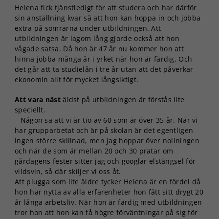
Helena fick tjänstledigt för att studera och har därför
sin anställning kvar så att hon kan hoppa in och jobba
extra på somrarna under utbildningen. Att
utbildningen är lagom lång gjorde också att hon
vågade satsa. Då hon är 47 år nu kommer hon att
hinna jobba många år i yrket när hon är färdig. Och
det går att ta studielån i tre år utan att det påverkar
ekonomin allt för mycket långsiktigt.
Att vara näst
äldst på utbildningen är förstås lite
speciellt.
– Någon sa att vi är tio av 60 som är över 35 år. När vi
har grupparbetat och är på skolan är det egentligen
ingen större skillnad, men jag hoppar över nollningen
och när de som är mellan 20 och 30 pratar om
gårdagens fester sitter jag och googlar elstängsel för
vildsvin, så där skiljer vi oss åt.
Att plugga som lite äldre tycker Helena är en fördel då
hon har nytta av alla erfarenheter hon fått sitt drygt 20
år långa arbetsliv. När hon är färdig med utbildningen
tror hon att hon kan få högre förväntningar på sig för