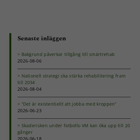
Senaste inläggen
Bakgrund påverkar tillgång till smärtrehab
2026-08-06
Nationell strategi ska stärka rehabilitering fram
till 2034
2026-08-04
”Det är existentiellt att jobba med kroppen”
2026-06-23
Nödvändiga
Dessa kakor
Skaderisken under fotbolls-VM kan öka upp till 20
går inte att
gånger
välja bort. De
2026-06-18