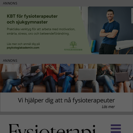
ANNONS
ANNONS
Fortsätt
till
innehållet