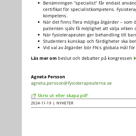
kunna
Benämningen ”specialist” får endast använd
förbättra
certifikat för specialistkompetens. Fysiotera
hemsidans
kompetens.
funktionalitet
När det finns flera möjliga åtgärder – so
och
patienten själv få möjlighet att välja vilken 
uppbyggnad,
När fysioterapeuten ger behandling till bar
baserat på
hur
Studenters kunskap och färdigheter ska be
hemsidan
Vid val av åtgärder bör FN:s globala mål för
används.
Läs mer om
beslut och debatter på kongressen
Upplevelse
Agneta Persson
För att vår
agneta.persson@fysioterapeuterna.se
hemsida ska
prestera så
Skriv ut eller skapa pdf
bra som
möjligt under
2024-11-19
|
NYHETER
ditt besök.
Om du nekar
de här
kakorna
kommer viss