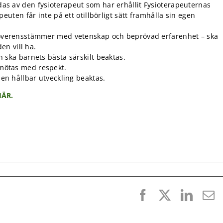
as av den fysioterapeut som har erhållit Fysioterapeuternas
peuten får inte på ett otillbörligt sätt framhålla sin egen
m överensstämmer med vetenskap och beprövad erfarenhet – ska
den vill ha.
n ska barnets bästa särskilt beaktas.
mötas med respekt.
 en hållbar utveckling beaktas.
HÄR.
Facebook
X
Linke
E
p