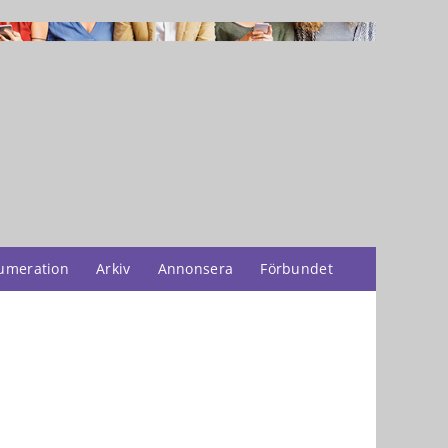
umeration
Arkiv
Annonsera
Förbundet