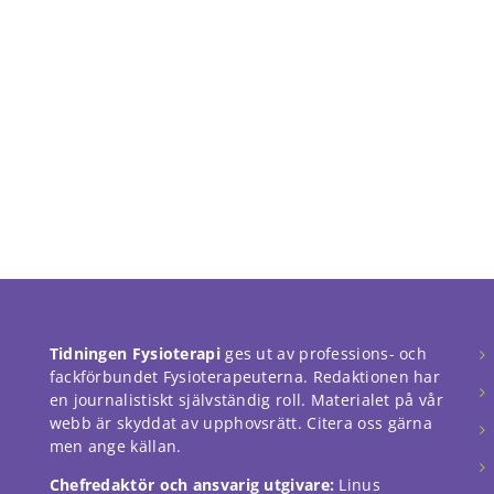
Tidningen Fysioterapi
ges ut av professions- och
fackförbundet Fysioterapeuterna. Redaktionen har
en journalistiskt självständig roll. Materialet på vår
webb är skyddat av upphovsrätt. Citera oss gärna
men ange källan.
Chefredaktör och ansvarig utgivare:
Linus