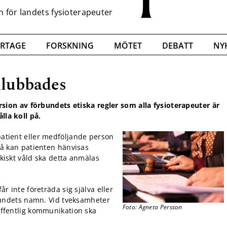
RTAGE
FORSKNING
MÖTET
DEBATT
NY
klubbades
on av förbundets etiska regler som alla fysioterapeuter är
lla koll på.
atient eller medföljande person
tå kan patienten hänvisas
ykiskt våld ska detta anmälas
r inte företräda sig själva eller
rbundets namn. Vid tveksamheter
Foto: Agneta Persson
offentlig kommunikation ska