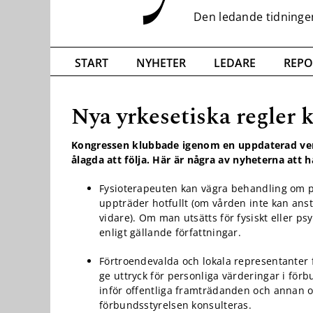
START
NYHETER
LEDARE
REPO
Nya yrkesetiska regler 
Nödvändiga
Kongressen klubbade igenom en uppdaterad versi
Dessa kakor
ålagda att följa. Här är några av nyheterna att hå
går inte att
välja bort. De
behövs för
Fysioterapeuten kan vägra behandling om p
att hemsidan
uppträder hotfullt (om vården inte kan ans
över huvud
vidare). Om man utsätts för fysiskt eller ps
taget ska
enligt gällande författningar.
fungera.
Förtroendevalda och lokala representanter få
ge uttryck för personliga värderingar i fö
Statistik
inför offentliga framträdanden och annan 
För att vi ska
förbundsstyrelsen konsulteras.