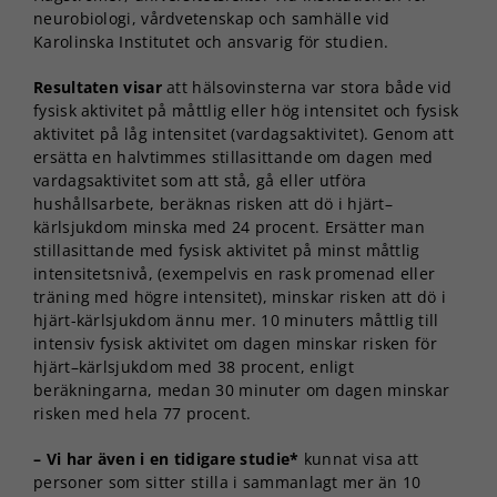
neurobiologi, vårdvetenskap och samhälle vid
Karolinska Institutet och ansvarig för studien.
Resultaten visar
att hälsovinsterna var stora både vid
fysisk aktivitet på måttlig eller hög intensitet och fysisk
aktivitet på låg intensitet (vardagsaktivitet). Genom att
ersätta en halvtimmes stillasittande om dagen med
vardagsaktivitet som att stå, gå eller utföra
hushållsarbete, beräknas risken att dö i hjärt–
kärlsjukdom minska med 24 procent. Ersätter man
stillasittande med fysisk aktivitet på minst måttlig
intensitetsnivå, (exempelvis en rask promenad eller
träning med högre intensitet), minskar risken att dö i
hjärt-kärlsjukdom ännu mer. 10 minuters måttlig till
intensiv fysisk aktivitet om dagen minskar risken för
hjärt–kärlsjukdom med 38 procent, enligt
beräkningarna, medan 30 minuter om dagen minskar
risken med hela 77 procent.
– Vi har även i en tidigare studie*
kunnat visa att
personer som sitter stilla i sammanlagt mer än 10