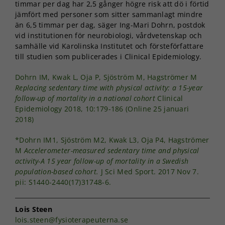
timmar per dag har 2,5 gånger högre risk att dö i förtid
jämfört med personer som sitter sammanlagt mindre
än 6,5 timmar per dag, säger Ing-Mari Dohrn, postdok
vid institutionen för neurobiologi, vårdvetenskap och
samhälle vid Karolinska Institutet och försteförfattare
till studien som publicerades i Clinical Epidemiology.
Dohrn IM, Kwak L, Oja P, Sjöström M, Hagströmer M
Replacing sedentary time with physical activity: a 15-year
follow-up of mortality in a national cohort
Clinical
Epidemiology 2018, 10:179-186 (Online 25 januari
2018)
*Dohrn IM1, Sjöström M2, Kwak L3, Oja P4, Hagströmer
M
Accelerometer-measured sedentary time and physical
activity-A 15 year follow-up of mortality in a Swedish
population-based cohort.
J Sci Med Sport. 2017 Nov 7.
pii: S1440-2440(17)31748-6.
Lois Steen
lois.steen@fysioterapeuterna.se