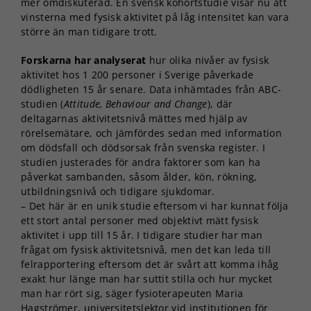
mer omdiskuterad. En svensk kohortstudie visar nu att
vinsterna med fysisk aktivitet på låg intensitet kan vara
större än man tidigare trott.
Forskarna har analyserat
hur olika nivåer av fysisk
aktivitet hos 1 200 personer i Sverige påverkade
dödligheten 15 år senare. Data inhämtades från ABC-
studien (
Attitude, Behaviour and Change
), där
deltagarnas aktivitetsnivå mättes med hjälp av
rörelsemätare, och jämfördes sedan med information
om dödsfall och dödsorsak från svenska register. I
studien justerades för andra faktorer som kan ha
påverkat sambanden, såsom ålder, kön, rökning,
utbildningsnivå och tidigare sjukdomar.
– Det här är en unik studie eftersom vi har kunnat följa
ett stort antal personer med objektivt mätt fysisk
aktivitet i upp till 15 år. I tidigare studier har man
frågat om fysisk aktivitetsnivå, men det kan leda till
felrapportering eftersom det är svårt att komma ihåg
exakt hur länge man har suttit stilla och hur mycket
man har rört sig, säger fysioterapeuten Maria
Hagströmer, universitetslektor vid institutionen för