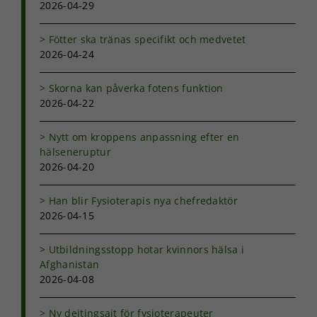
2026-04-29
prestera så
bra som
möjligt under
Fötter ska tränas specifikt och medvetet
ditt besök.
2026-04-24
Om du nekar
de här
kakorna
Skorna kan påverka fotens funktion
kommer viss
2026-04-22
funktionalitet
att försvinna
Nytt om kroppens anpassning efter en
från
hälseneruptur
hemsidan.
2026-04-20
Marknadsföring
Han blir Fysioterapis nya chefredaktör
Genom att dela
2026-04-15
med dig av dina
intressen och ditt
Utbildningsstopp hotar kvinnors hälsa i
beteende när du
Afghanistan
surfar ökar du
2026-04-08
chansen att få se
personligt
anpassat innehåll
Ny dejtingsajt för fysioterapeuter