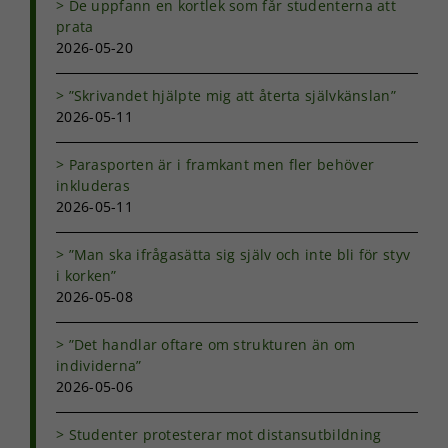
De uppfann en kortlek som får studenterna att
över huvud
prata
taget ska
2026-05-20
fungera.
”Skrivandet hjälpte mig att återta självkänslan”
2026-05-11
Statistik
För att vi ska
kunna
Parasporten är i framkant men fler behöver
förbättra
inkluderas
hemsidans
2026-05-11
funktionalitet
och
”Man ska ifrågasätta sig själv och inte bli för styv
uppbyggnad,
baserat på
i korken”
hur
2026-05-08
hemsidan
används.
”Det handlar oftare om strukturen än om
individerna”
2026-05-06
Upplevelse
För att vår
Studenter protesterar mot distansutbildning
hemsida ska