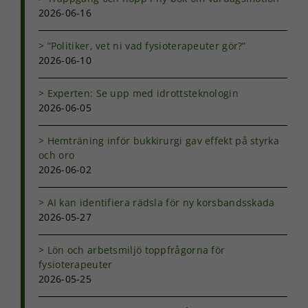
2026-06-16
”Politiker, vet ni vad fysioterapeuter gör?”
2026-06-10
Experten: Se upp med idrottsteknologin
2026-06-05
Hemträning inför bukkirurgi gav effekt på styrka
och oro
2026-06-02
AI kan identifiera rädsla för ny korsbandsskada
2026-05-27
Nödvändiga
Lön och arbetsmiljö toppfrågorna för
Dessa kakor
fysioterapeuter
går inte att
2026-05-25
välja bort. De
behövs för
att hemsidan