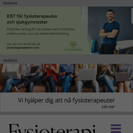
ANNONS
ANNONS
Fortsätt
till
innehållet