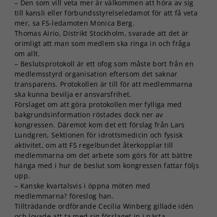
– Den som vill veta mer är välkommen att höra av sig
till kansli eller förbundsstyrelseledamot för att få veta
mer, sa FS-ledamoten Monica Berg.
Thomas Airio, Distrikt Stockholm, svarade att det är
orimligt att man som medlem ska ringa in och fråga
om allt.
– Beslutsprotokoll är ett ofog som måste bort från en
medlemsstyrd organisation eftersom det saknar
transparens. Protokollen är till för att medlemmarna
ska kunna bevilja er ansvarsfrihet.
Förslaget om att göra protokollen mer fylliga med
bakgrundsinformation röstades dock ner av
kongressen. Däremot kom det ett förslag från Lars
Lundgren, Sektionen för idrottsmedicin och fysisk
aktivitet, om att FS regelbundet återkopplar till
medlemmarna om det arbete som görs för att bättre
hänga med i hur de beslut som kongressen fattar följs
upp.
– Kanske kvartalsvis i öppna möten med
medlemmarna? föreslog han.
Tillträdande ordförande Cecilia Winberg gillade idén
och lovade att ta med sig förslaget in i nästa