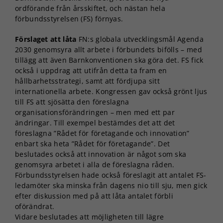
ordförande från årsskiftet, och nästan hela
förbundsstyrelsen (FS) förnyas.
Förslaget att låta
FN:s globala utvecklingsmål Agenda
2030 genomsyra allt arbete i förbundets bifölls – med
tillägg att även Barnkonventionen ska göra det. FS fick
också i uppdrag att utifrån detta ta fram en
hållbarhetsstrategi, samt att fördjupa sitt
internationella arbete. Kongressen gav också grönt ljus
till FS att sjösätta den föreslagna
organisationsförändringen – men med ett par
ändringar. Till exempel bestämdes det att det
föreslagna ”Rådet för företagande och innovation”
enbart ska heta ”Rådet för företagande”. Det
beslutades också att innovation är något som ska
genomsyra arbetet i alla de föreslagna råden.
Förbundsstyrelsen hade också föreslagit att antalet FS-
ledamöter ska minska från dagens nio till sju, men gick
efter diskussion med på att låta antalet förbli
oförändrat.
Vidare beslutades att möjligheten till lägre