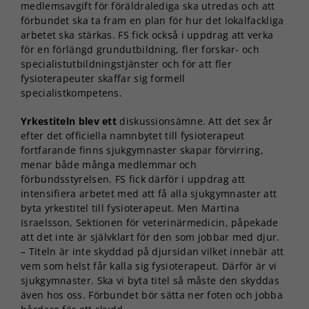
medlemsavgift för föräldralediga ska utredas och att
förbundet ska ta fram en plan för hur det lokalfackliga
arbetet ska stärkas. FS fick också i uppdrag att verka
för en förlängd grundutbildning, fler forskar- och
specialistutbildningstjänster och för att fler
fysioterapeuter skaffar sig formell
specialistkompetens.
Yrkestiteln blev ett
diskussionsämne. Att det sex år
efter det officiella namnbytet till fysioterapeut
fortfarande finns sjukgymnaster skapar förvirring,
menar både många medlemmar och
förbundsstyrelsen. FS fick därför i uppdrag att
intensifiera arbetet med att få alla sjukgymnaster att
byta yrkestitel till fysioterapeut. Men Martina
Israelsson, Sektionen för veterinärmedicin, påpekade
att det inte är självklart för den som jobbar med djur.
– Titeln är inte skyddad på djursidan vilket innebär att
vem som helst får kalla sig fysioterapeut. Därför är vi
sjukgymnaster. Ska vi byta titel så måste den skyddas
även hos oss. Förbundet bör sätta ner foten och jobba