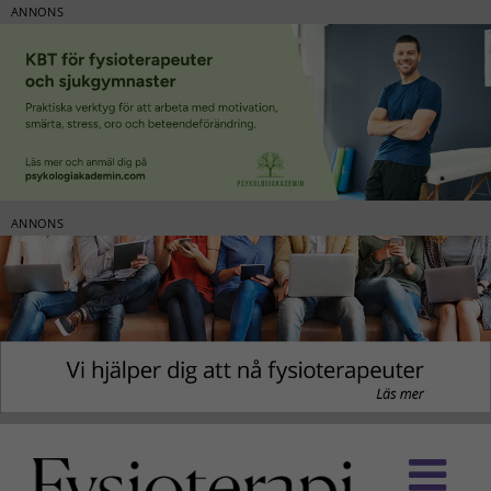
ANNONS
ANNONS
Fortsätt
till
innehållet