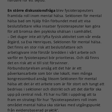
hårdare för ett skydd.
En större diskussionsfråga
blev fysioterapeuters
framtida roll inom mental hälsa. Sektionen för mental
hälsa bad om hjälp från förbundet med att visa
beslutsfattare vilka insatser fysioterapeuter kan göra
för att bromsa den psykiska ohälsan i samhället.
– Det duger inte att lyfta fysisk aktivitet som vår enda
åtgärd, sa Eva Henriques, Sektionen för mental hälsa.
Det finns en stor risk att beslutsfattare och
arbetsgivare inte förstår bredden i vårt arbete och
varför en fysioterapeut bör prioriteras. Och då finns
det en risk att vi till sist försvinner.
Förbundsstyrelsen ansåg att det här är ett
påverkansarbete som bör ske lokalt, men många
kongressombud ansåg liksom Sektionen för mental
hälsa att det är ett arbete som är för stort och tungt att
bedrivas i sektioner och distrikt och att det därför ska
upp på central nivå. FS har nu fått i uppdrag att ta
fram en strategi för hur ”fysioterapeuters roll inom
området mental hälsa ska stärkas med utgångspunkt
från evidensbaserad praktik”.