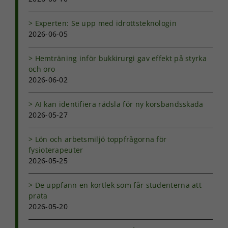
möjligt under
ditt besök.
Om du nekar
Experten: Se upp med idrottsteknologin
de här
2026-06-05
kakorna
kommer viss
Hemträning inför bukkirurgi gav effekt på styrka
funktionalitet
att försvinna
och oro
från
2026-06-02
hemsidan.
AI kan identifiera rädsla för ny korsbandsskada
2026-05-27
Marknadsföring
Genom att dela
Lön och arbetsmiljö toppfrågorna för
med dig av dina
fysioterapeuter
intressen och ditt
2026-05-25
beteende när du
surfar ökar du
chansen att få se
De uppfann en kortlek som får studenterna att
personligt
prata
anpassat innehåll
2026-05-20
och erbjudanden.