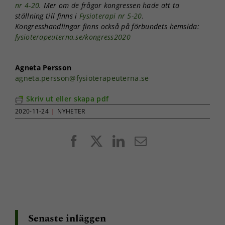
nr 4-20
. Mer om de frågor kongressen hade att ta
ställning till finns i
Fysioterapi nr 5-20
.
Kongresshandlingar finns också på förbundets hemsida:
fysioterapeuterna.se/kongress2020
Agneta Persson
agneta.persson@fysioterapeuterna.se
Skriv ut eller skapa pdf
2020-11-24
|
NYHETER
Facebook
X
LinkedIn
E-
post
Nödvändiga
Dessa kakor
går inte att
välja bort. De
behövs för
att hemsidan
över huvud
Senaste inläggen
taget ska