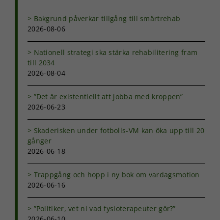
fungera.
Bakgrund påverkar tillgång till smärtrehab
2026-08-06
Statistik
För att vi ska
Nationell strategi ska stärka rehabilitering fram
kunna
till 2034
förbättra
2026-08-04
hemsidans
funktionalitet
och
”Det är existentiellt att jobba med kroppen”
uppbyggnad,
2026-06-23
baserat på
hur
Skaderisken under fotbolls-VM kan öka upp till 20
hemsidan
används.
gånger
2026-06-18
Upplevelse
Trappgång och hopp i ny bok om vardagsmotion
För att vår
2026-06-16
hemsida ska
prestera så
”Politiker, vet ni vad fysioterapeuter gör?”
bra som
2026-06-10