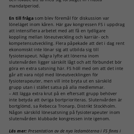
mandatperiod.
En till fråga
som blev föremål för diskussion var
löneläget inom kåren. Här gav kongressen FS i uppdrag
att intensifiera arbetet med att få en tydligare
koppling mellan löneutveckling och karriär- och
kompetensutveckling. Flera påpekade att det i dag rent
ekonomiskt inte lönar sig att utbilda sig till
fysioterapeut. Några lyfte att lönerna inom
slutenvården ligger särskilt lågt och att förbundet bör
göra en extra satsning här. FS höll med om att det inte
går att vara nöjd med löneutvecklingen för
fysioterapeuter, men vill inte bryta ut en särskild
grupp utan i stället satsa på alla medlemmar.
– Att lägga extra krut på en eftersatt grupp behöver
inte betyda att övriga bortprioriteras. Slutenvården är
bortglömd, sa Rebecca Tronarp, Distrikt Stockholm.
Någon särskild lönesatsning på fysioterapeuter inom
slutenvården klubbade kongressen inte igenom.
Läs mer:
Presentation av de nya ledamöterna i FS finns i