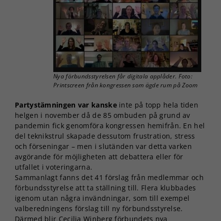
Nya förbundsstyrelsen får digitala applåder. Foto:
Printscreen från kongressen som ägde rum på Zoom
Partystämningen var kanske
inte på topp hela tiden
helgen i november då de 85 ombuden på grund av
pandemin fick genomföra kongressen hemifrån. En hel
del teknikstrul skapade dessutom frustration, stress
och förseningar – men i slutänden var detta varken
avgörande för möjligheten att debattera eller för
utfallet i voteringarna.
Sammanlagt fanns det 41 förslag från medlemmar och
förbundsstyrelse att ta ställning till. Flera klubbades
igenom utan några invändningar, som till exempel
valberedningens förslag till ny förbundsstyrelse.
Därmed blir Cecilia Winberg förbundets nya