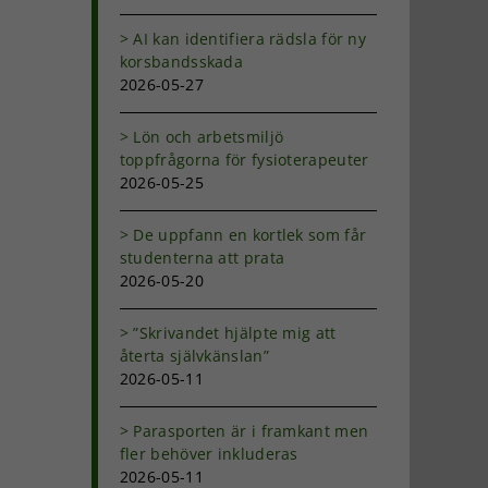
dIn
-
AI kan identifiera rädsla för ny
ost
korsbandsskada
2026-05-27
Lön och arbetsmiljö
toppfrågorna för fysioterapeuter
2026-05-25
De uppfann en kortlek som får
studenterna att prata
2026-05-20
”Skrivandet hjälpte mig att
återta självkänslan”
2026-05-11
Parasporten är i framkant men
fler behöver inkluderas
2026-05-11