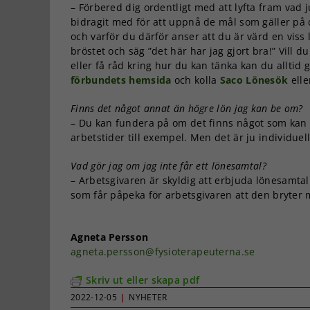
– Förbered dig ordentligt med att lyfta fram vad 
bidragit med för att uppnå de mål som gäller på 
och varför du därför anser att du är värd en viss l
bröstet och säg ”det här har jag gjort bra!” Vill du
eller få råd kring hur du kan tänka kan du alltid 
förbundets hemsida
och kolla
Saco Lönesök
elle
Finns det något annat än högre lön jag kan be om?
– Du kan fundera på om det finns något som kan u
arbetstider till exempel. Men det är ju individuell
Vad gör jag om jag inte får ett lönesamtal?
– Arbetsgivaren är skyldig att erbjuda lönesamtal
som får påpeka för arbetsgivaren att den bryte
Agneta Persson
agneta.persson@fysioterapeuterna.se
Skriv ut eller skapa pdf
2022-12-05
|
NYHETER