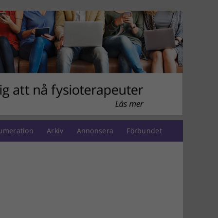
umeration
Arkiv
Annonsera
Förbundet