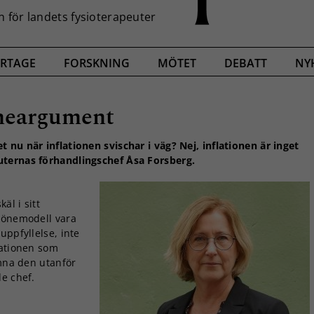
RTAGE
FORSKNING
MÖTET
DEBATT
NY
öneargument
 nu när inflationen svischar i väg? Nej, inflationen är inget
uternas förhandlingschef Åsa Forsberg.
äl i sitt
 lönemodell vara
uppfyllelse, inte
lationen som
ämna den utanför
de chef.