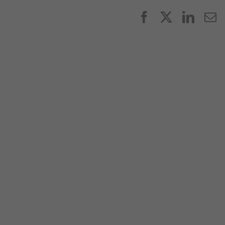
Facebook
X
Linke
E
p