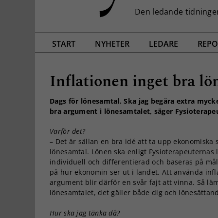
START
NYHETER
LEDARE
REPO
Inflationen inget bra l
Dags för lönesamtal. Ska jag begära extra mycket
bra argument i lönesamtalet, säger Fysioterape
Varför det?
– Det är sällan en bra idé att ta upp ekonomiska sk
lönesamtal. Lönen ska enligt Fysioterapeuternas
individuell och differentierad och baseras på mål
på hur ekonomin ser ut i landet. Att använda inf
argument blir därför en svår fajt att vinna. Så l
lönesamtalet, det gäller både dig och lönesättan
Hur ska jag tänka då?