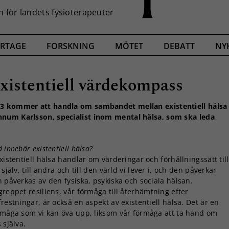
RTAGE
FORSKNING
MÖTET
DEBATT
NY
existentiell värdekompass
023 kommer att handla om sambandet mellan existentiell hälsa
nnum Karlsson, specialist inom mental hälsa, som ska leda
 innebär existentiell hälsa?
xistentiell hälsa handlar om värderingar och förhållningssätt till
 själv, till andra och till den värld vi lever i, och den påverkar
 påverkas av den fysiska, psykiska och sociala hälsan.
reppet resiliens, vår förmåga till återhämtning efter
restningar, är också en aspekt av existentiell hälsa. Det är en
rmåga som vi kan öva upp, liksom vår förmåga att ta hand om
 själva.