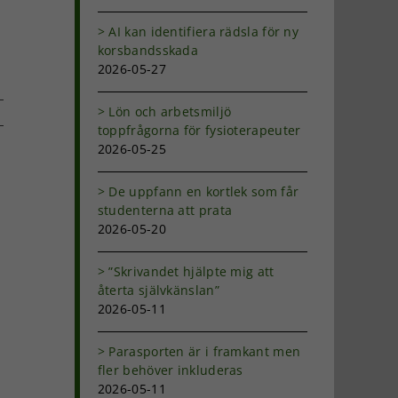
AI kan identifiera rädsla för ny
korsbandsskada
2026-05-27
Lön och arbetsmiljö
toppfrågorna för fysioterapeuter
2026-05-25
dIn
-
ost
De uppfann en kortlek som får
studenterna att prata
2026-05-20
”Skrivandet hjälpte mig att
återta självkänslan”
2026-05-11
Parasporten är i framkant men
fler behöver inkluderas
2026-05-11