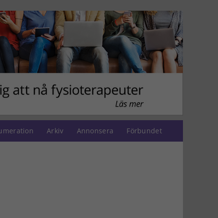
umeration
Arkiv
Annonsera
Förbundet