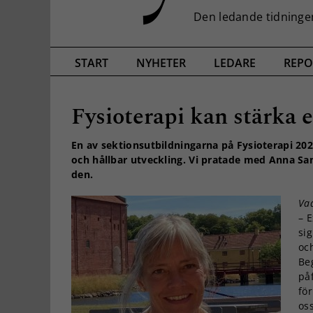
START
NYHETER
LEDARE
REPO
Fysioterapi kan stärka 
En av sektionsutbildningarna på Fysioterapi 2
och hållbar utveckling. Vi pratade med Anna Sa
den.
Vad
– E
sig
och
Beg
påf
fö
oss