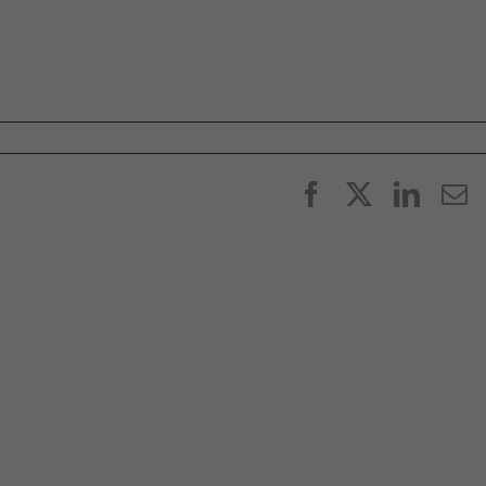
Facebook
X
Linke
E
p