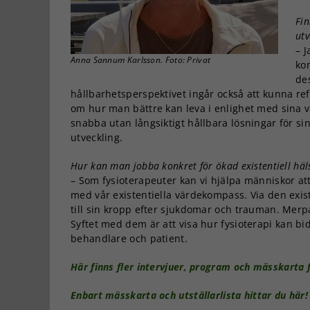
Fin
utv
– J
Anna Sannum Karlsson. Foto: Privat
ko
de
hållbarhetsperspektivet ingår också att kunna ref
om hur man bättre kan leva i enlighet med sina vä
snabba utan långsiktigt hållbara lösningar för s
utveckling.
Hur kan man jobba konkret för ökad existentiell häl
– Som fysioterapeuter kan vi hjälpa människor att
med vår existentiella värdekompass. Via den existe
till sin kropp efter sjukdomar och trauman. Merp
Syftet med dem är att visa hur fysioterapi kan bidr
behandlare och patient.
Här finns fler intervjuer, program och mässkarta f
Enbart mässkarta och utställarlista hittar du här!