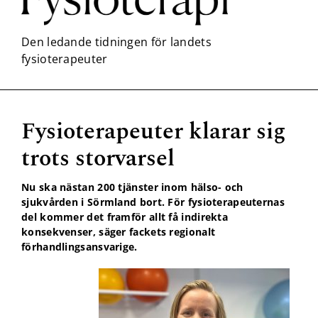
Fysioterapeuter klarar sig
Nödvändiga
trots storvarsel
Dessa kakor
går inte att
välja bort. De
Nu ska nästan 200 tjänster inom hälso- och
behövs för
sjukvården i Sörmland bort. För fysioterapeuternas
att hemsidan
del kommer det framför allt få indirekta
över huvud
taget ska
konsekvenser, säger fackets regionalt
fungera.
förhandlingsansvarige.
Statistik
För att vi ska