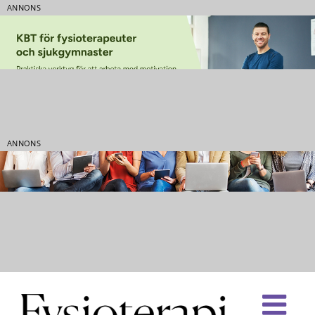
ANNONS
ANNONS
Fortsätt
till
innehållet