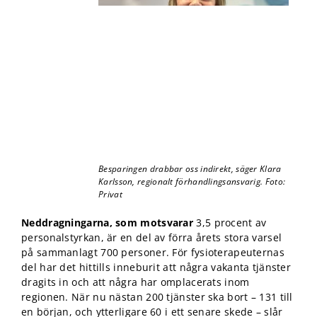
kunna
förbättra
hemsidans
funktionalitet
och
uppbyggnad,
baserat på
hur
hemsidan
används.
Upplevelse
Besparingen drabbar oss indirekt, säger Klara
Karlsson, regionalt förhandlingsansvarig. Foto:
För att vår
Privat
hemsida ska
prestera så
Neddragningarna, som motsvarar
3,5 procent av
bra som
personalstyrkan, är en del av förra årets stora varsel
möjligt under
ditt besök.
på sammanlagt 700 personer. För fysioterapeuternas
Om du nekar
del har det hittills inneburit att några vakanta tjänster
de här
dragits in och att några har omplacerats inom
kakorna
regionen. När nu nästan 200 tjänster ska bort – 131 till
kommer viss
en början, och ytterligare 60 i ett senare skede – slår