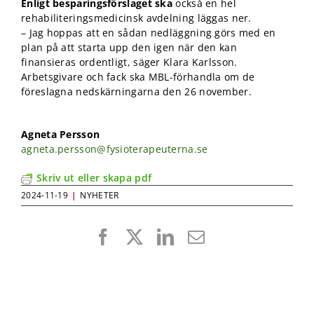
Enligt besparingsförslaget ska
också en hel
rehabiliteringsmedicinsk avdelning läggas ner.
– Jag hoppas att en sådan nedläggning görs med en
plan på att starta upp den igen när den kan
finansieras ordentligt, säger Klara Karlsson.
Arbetsgivare och fack ska MBL-förhandla om de
föreslagna nedskärningarna den 26 november.
Agneta Persson
agneta.persson@fysioterapeuterna.se
Skriv ut eller skapa pdf
2024-11-19
|
NYHETER
Facebook
X
LinkedIn
E-
post