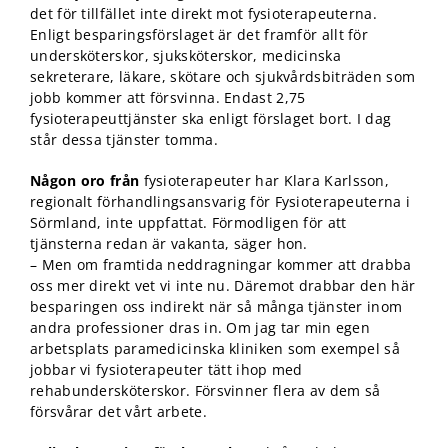
funktionalitet
det för tillfället inte direkt mot fysioterapeuterna.
att försvinna
Enligt besparingsförslaget är det framför allt för
från
undersköterskor, sjuksköterskor, medicinska
hemsidan.
sekreterare, läkare, skötare och sjukvårdsbiträden som
jobb kommer att försvinna. Endast 2,75
fysioterapeuttjänster ska enligt förslaget bort. I dag
Marknadsföring
står dessa tjänster tomma.
Genom att dela
med dig av dina
Någon oro från
fysioterapeuter har Klara Karlsson,
intressen och ditt
regionalt förhandlingsansvarig för Fysioterapeuterna i
beteende när du
surfar ökar du
Sörmland, inte uppfattat. Förmodligen för att
chansen att få se
tjänsterna redan är vakanta, säger hon.
personligt
– Men om framtida neddragningar kommer att drabba
anpassat innehåll
oss mer direkt vet vi inte nu. Däremot drabbar den här
och erbjudanden.
besparingen oss indirekt när så många tjänster inom
andra professioner dras in. Om jag tar min egen
arbetsplats paramedicinska kliniken som exempel så
jobbar vi fysioterapeuter tätt ihop med
rehabundersköterskor. Försvinner flera av dem så
försvårar det vårt arbete.