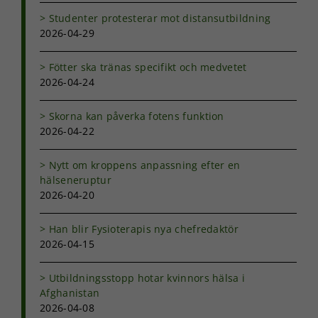
hemsidan.
Studenter protesterar mot distansutbildning
2026-04-29
Marknadsföring
Fötter ska tränas specifikt och medvetet
Genom att dela
2026-04-24
med dig av dina
intressen och ditt
beteende när du
Skorna kan påverka fotens funktion
surfar ökar du
2026-04-22
chansen att få se
personligt
Nytt om kroppens anpassning efter en
anpassat innehåll
och erbjudanden.
hälseneruptur
2026-04-20
Han blir Fysioterapis nya chefredaktör
2026-04-15
Utbildningsstopp hotar kvinnors hälsa i
Afghanistan
2026-04-08