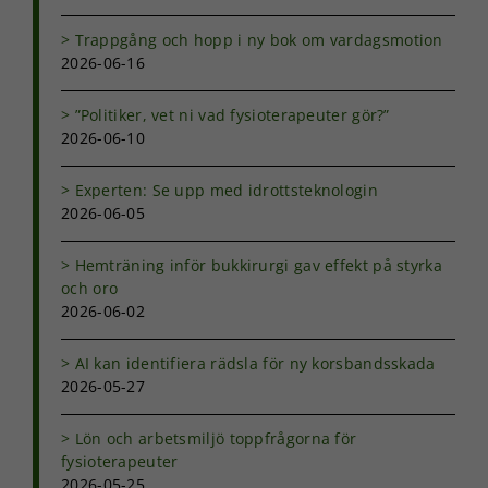
Trappgång och hopp i ny bok om vardagsmotion
2026-06-16
”Politiker, vet ni vad fysioterapeuter gör?”
2026-06-10
Nödvändiga
Dessa kakor
Experten: Se upp med idrottsteknologin
går inte att
2026-06-05
välja bort. De
behövs för
att hemsidan
Hemträning inför bukkirurgi gav effekt på styrka
över huvud
och oro
taget ska
2026-06-02
fungera.
AI kan identifiera rädsla för ny korsbandsskada
2026-05-27
Statistik
För att vi ska
Lön och arbetsmiljö toppfrågorna för
kunna
förbättra
fysioterapeuter
hemsidans
2026-05-25