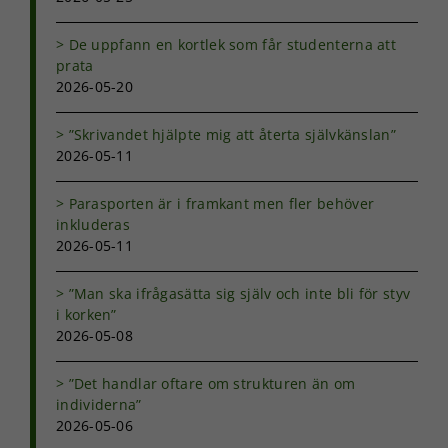
funktionalitet
och
De uppfann en kortlek som får studenterna att
uppbyggnad,
prata
baserat på
2026-05-20
hur
hemsidan
används.
”Skrivandet hjälpte mig att återta självkänslan”
2026-05-11
Upplevelse
Parasporten är i framkant men fler behöver
För att vår
inkluderas
hemsida ska
2026-05-11
prestera så
bra som
möjligt under
”Man ska ifrågasätta sig själv och inte bli för styv
ditt besök.
i korken”
Om du nekar
2026-05-08
de här
kakorna
”Det handlar oftare om strukturen än om
kommer viss
funktionalitet
individerna”
att försvinna
2026-05-06
från