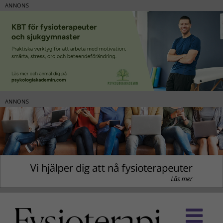
ANNONS
ANNONS
Fortsätt
till
innehållet