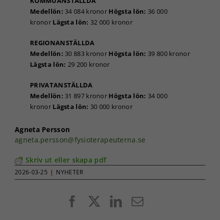
KOMMUANSTÄLLDA
Medellön:
34 084 kronor
Högsta lön:
36 000
kronor
Lägsta lön:
32 000 kronor
REGIONANSTÄLLDA
Medellön:
30 883 kronor
Högsta lön:
39 800 kronor
Lägsta lön:
29 200 kronor
PRIVATANSTÄLLDA
Medellön:
31 897 kronor
Högsta lön:
34 000
kronor
Lägsta lön:
30 000 kronor
Agneta Persson
agneta.persson@fysioterapeuterna.se
Skriv ut eller skapa pdf
2026-03-25
|
NYHETER
Facebook
X
LinkedIn
E-
post