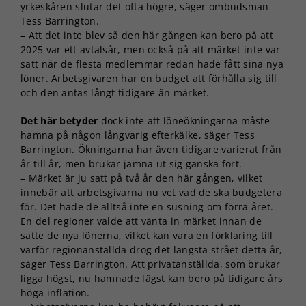
yrkeskåren slutar det ofta högre, säger ombudsman
Tess Barrington.
– Att det inte blev så den här gången kan bero på att
2025 var ett avtalsår, men också på att märket inte var
satt när de flesta medlemmar redan hade fått sina nya
löner. Arbetsgivaren har en budget att förhålla sig till
och den antas långt tidigare än märket.
Det här betyder
dock inte att löneökningarna måste
hamna på någon långvarig efterkälke, säger Tess
Barrington. Ökningarna har även tidigare varierat från
år till år, men brukar jämna ut sig ganska fort.
– Märket är ju satt på två år den här gången, vilket
innebär att arbetsgivarna nu vet vad de ska budgetera
för. Det hade de alltså inte en susning om förra året.
En del regioner valde att vänta in märket innan de
satte de nya lönerna, vilket kan vara en förklaring till
varför regionanställda drog det längsta strået detta år,
säger Tess Barrington. Att privatanställda, som brukar
ligga högst, nu hamnade lägst kan bero på tidigare års
höga inflation.