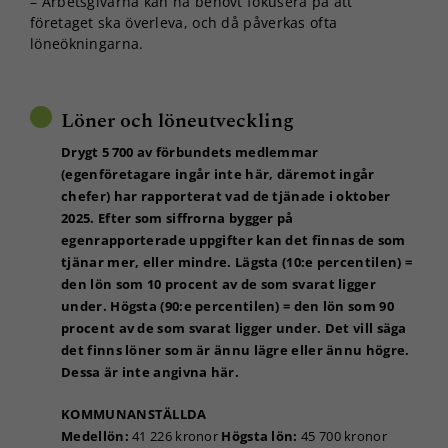
– Arbetsgivarna kan ha behövt fokusera på att
företaget ska överleva, och då påverkas ofta
löneökningarna.
Löner och löneutveckling
Drygt 5 700 av förbundets medlemmar
(egenföretagare ingår inte här, däremot ingår
chefer) har rapporterat vad de tjänade i oktober
2025. Efter som siffrorna bygger på
egenrapporterade uppgifter kan det finnas de som
tjänar mer, eller mindre. Lägsta (10:e percentilen) =
den lön som 10 procent av de som svarat ligger
under. Högsta (90:e percentilen) = den lön som 90
procent av de som svarat ligger under. Det vill säga
det finns löner som är ännu lägre eller ännu högre.
Dessa är inte angivna här.
KOMMUNANSTÄLLDA
Medellön:
41 226 kronor
Högsta lön:
45 700 kronor