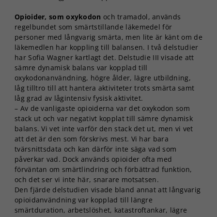
Opioider, som oxykodon
och tramadol, används
regelbundet som smärtstillande läkemedel för
personer med långvarig smärta, men lite är känt om de
läkemedlen har koppling till balansen. I två delstudier
har Sofia Wagner kartlagt det. Delstudie III visade att
sämre dynamisk balans var kopplad till
oxykodonanvändning, högre ålder, lägre utbildning,
låg tilltro till att hantera aktiviteter trots smärta samt
låg grad av lågintensiv fysisk aktivitet.
– Av de vanligaste opioiderna var det oxykodon som
stack ut och var negativt kopplat till sämre dynamisk
balans. Vi vet inte varför den stack det ut, men vi vet
att det är den som förskrivs mest. Vi har bara
tvärsnittsdata och kan därför inte säga vad som
påverkar vad. Dock används opioider ofta med
förväntan om smärtlindring och förbättrad funktion,
och det ser vi inte här, snarare motsatsen.
Den fjärde delstudien visade bland annat att långvarig
opioidanvändning var kopplad till längre
smärtduration, arbetslöshet, katastroftankar, lägre