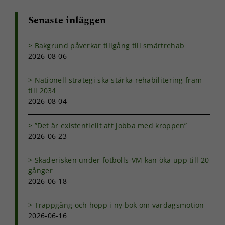
bra som
möjligt under
Senaste inläggen
ditt besök.
Om du nekar
de här
Bakgrund påverkar tillgång till smärtrehab
kakorna
2026-08-06
kommer viss
funktionalitet
Nationell strategi ska stärka rehabilitering fram
att försvinna
från
till 2034
hemsidan.
2026-08-04
”Det är existentiellt att jobba med kroppen”
Marknadsföring
2026-06-23
Genom att dela
med dig av dina
Skaderisken under fotbolls-VM kan öka upp till 20
intressen och ditt
gånger
beteende när du
2026-06-18
surfar ökar du
chansen att få se
personligt
Trappgång och hopp i ny bok om vardagsmotion
anpassat innehåll
2026-06-16
och erbjudanden.