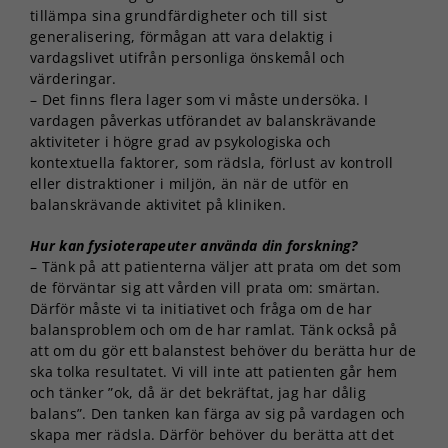
tillämpa sina grundfärdigheter och till sist
generalisering, förmågan att vara delaktig i
vardagslivet utifrån personliga önskemål och
värderingar.
– Det finns flera lager som vi måste undersöka. I
vardagen påverkas utförandet av balanskrävande
aktiviteter i högre grad av psykologiska och
kontextuella faktorer, som rädsla, förlust av kontroll
eller distraktioner i miljön, än när de utför en
balanskrävande aktivitet på kliniken.
Hur kan fysioterapeuter använda din forskning?
– Tänk på att patienterna väljer att prata om det som
de förväntar sig att vården vill prata om: smärtan.
Därför måste vi ta initiativet och fråga om de har
balansproblem och om de har ramlat. Tänk också på
att om du gör ett balanstest behöver du berätta hur de
ska tolka resultatet. Vi vill inte att patienten går hem
och tänker ”ok, då är det bekräftat, jag har dålig
balans”. Den tanken kan färga av sig på vardagen och
skapa mer rädsla. Därför behöver du berätta att det