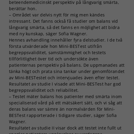
beteendemedicinskt perspektiv på långvarig smärta,
berättar hon.
– Området var delvis nytt för mig men kändes
intressant. Det fanns också få studier om balans vid
långvarig smärta, så det fanns en möjlighet att bidra
med ny kunskap, säger Sofia Wagner.
Hennes avhandling innehåller fyra delstudier. I de två
första utvärderade hon Mini-BESTest utifrån
begreppsvaliditet, samstämmighet och testets
tillförlitlighet över tid och undersökte även
patienternas perspektiv på balans. De uppmanades att
tänka högt och prata sina tankar under genomförandet
av Mini-BESTestet och intervjuades även efter testet.
Resultatet av studie I visade att Mini-BESTest har god
begreppsvaliditet och reliabilitet.
– Testet mäter balans hos patienter med smärta inom
specialiserad vård på ett mätsäkert sätt, och vi såg att
deras balans var sämre än normalvärden för Mini-
BESTest rapporterade i tidigare studier, säger Sofia
Wagner.
Resultatet av studie II visar dock att testet inte fullt ut