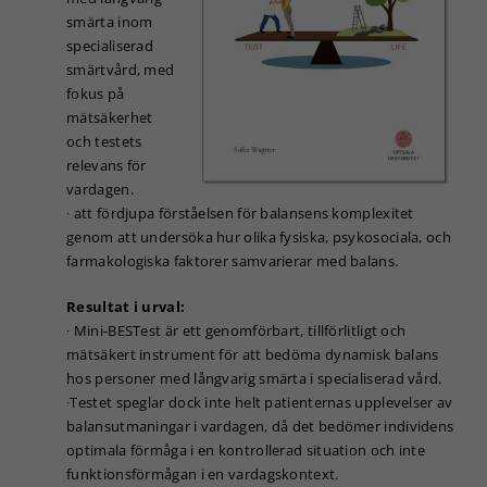
smärta inom
specialiserad
smärtvård, med
fokus på
mätsäkerhet
och testets
relevans för
vardagen.
∙ att fördjupa förståelsen för balansens komplexitet
genom att undersöka hur olika fysiska, psykosociala, och
farmakologiska faktorer samvarierar med balans.
Resultat i urval:
∙ Mini-BESTest är ett genomförbart, tillförlitligt och
mätsäkert instrument för att bedöma dynamisk balans
Nödvändiga
hos personer med långvarig smärta i specialiserad vård.
Dessa kakor
går inte att
∙Testet speglar dock inte helt patienternas upplevelser av
välja bort. De
balansutmaningar i vardagen, då det bedömer individens
behövs för
optimala förmåga i en kontrollerad situation och inte
att hemsidan
funktionsförmågan i en vardagskontext.
över huvud