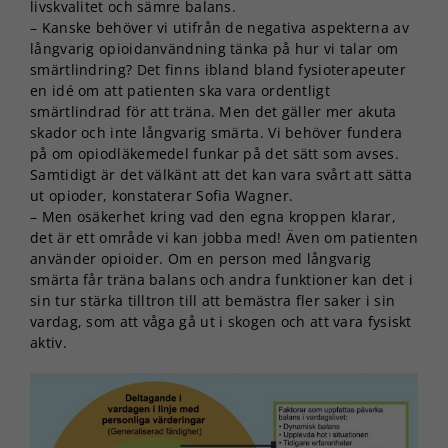
livskvalitet och sämre balans.
– Kanske behöver vi utifrån de negativa aspekterna av
långvarig opioidanvändning tänka på hur vi talar om
smärtlindring? Det finns ibland bland fysioterapeuter
en idé om att patienten ska vara ordentligt
smärtlindrad för att träna. Men det gäller mer akuta
skador och inte långvarig smärta. Vi behöver fundera
på om opiodläkemedel funkar på det sätt som avses.
Samtidigt är det välkänt att det kan vara svårt att sätta
ut opioder, konstaterar Sofia Wagner.
– Men osäkerhet kring vad den egna kroppen klarar,
det är ett område vi kan jobba med! Även om patienten
använder opioider. Om en person med långvarig
smärta får träna balans och andra funktioner kan det i
sin tur stärka tilltron till att bemästra fler saker i sin
vardag, som att våga gå ut i skogen och att vara fysiskt
aktiv.