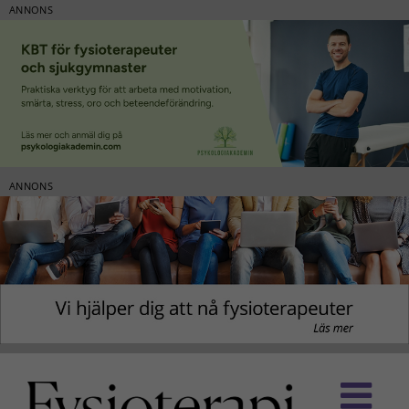
ANNONS
ANNONS
Fortsätt
till
innehållet