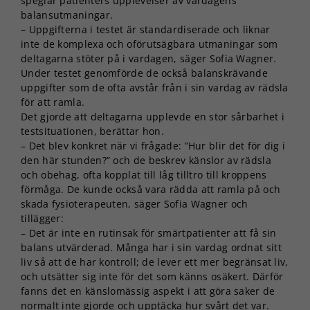
speglar patienters upplevelser av vardagens
balansutmaningar.
– Uppgifterna i testet är standardiserade och liknar
inte de komplexa och oförutsägbara utmaningar som
deltagarna stöter på i vardagen, säger Sofia Wagner.
Under testet genomförde de också balanskrävande
uppgifter som de ofta avstår från i sin vardag av rädsla
för att ramla.
Det gjorde att deltagarna upplevde en stor sårbarhet i
testsituationen, berättar hon.
– Det blev konkret när vi frågade: ”Hur blir det för dig i
den här stunden?” och de beskrev känslor av rädsla
och obehag, ofta kopplat till låg tilltro till kroppens
förmåga. De kunde också vara rädda att ramla på och
skada fysioterapeuten, säger Sofia Wagner och
tillägger:
– Det är inte en rutinsak för smärtpatienter att få sin
balans utvärderad. Många har i sin vardag ordnat sitt
liv så att de har kontroll; de lever ett mer begränsat liv,
och utsätter sig inte för det som känns osäkert. Därför
fanns det en känslomässig aspekt i att göra saker de
normalt inte gjorde och upptäcka hur svårt det var.