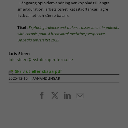
∙ Långvarig opioidanvändning var kopplad till längre
taget ska
smärtduration, arbetslöshet, katastroftankar, lägre
fungera.
livskvalitet och sämre balans.
Titel:
Exploring balance and balance assessment in patients
Statistik
with chronic pain. A behavioral medicine perspective,
För att vi ska
Uppsala universitet 2025
kunna
förbättra
hemsidans
Lois Steen
funktionalitet
lois.steen@fysioterapeuterna.se
och
uppbyggnad,
Skriv ut eller skapa pdf
baserat på
hur
2025-12-15
|
AVHANDLINGAR
hemsidan
används.
Facebook
X
LinkedIn
E-
post
Upplevelse
För att vår
hemsida ska
prestera så