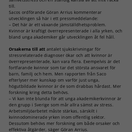
till.
Sacos ordförande Göran Arrius kommenterar
utvecklingen så här i ett pressmeddelande:
– Det här är ett växande jämställdhetsproblem.
Kvinnor är kraftigt överrepresenterade i alla yrken, och
bland unga akademiker går utvecklingen åt fel håll.
Orsakerna till att
antalet sjukskrivningar för
stressrelaterade diagnoser ökar och att kvinnor är
överrepresenterade, kan vara flera. Exempelvis är det
fortfarande kvinnor som tar det största ansvaret för
barn, familj och hem. Men rapporten från Saco
efterlyser mer kunskap om varför just unga,
högutbildade kvinnor är de som drabbas hårdast. Mer
forskning kring detta behövs.
– Vi kan inte blunda för att unga akademikerkvinnor är
den grupp i Sverige som mår allra sämst av stress.
Arbetsmiljöarbetet måste stärkas, särskilt i
kvinnodominerade yrken inom offentlig sektor.
Dessutom behövs mer forskning om både orsaker och
effektiva åtgärder, säger Göran Arrius.