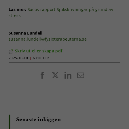
Läs mer:
Sacos rapport Sjukskrivningar på grund av
stress
Susanna Lundell
susanna.lundell@fysioterapeuterna.se
Skriv ut eller skapa pdf
2025-10-10
|
NYHETER
Facebook
X
LinkedIn
E-
post
Senaste inläggen