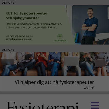
ANNONS
ANNONS
Fortsätt
till
innehållet