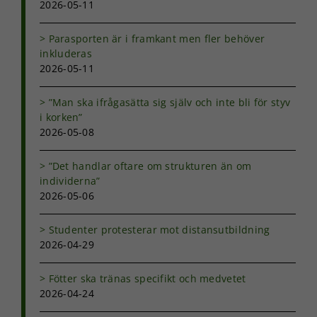
2026-05-11
Parasporten är i framkant men fler behöver
Nödvändiga
inkluderas
Dessa kakor
2026-05-11
går inte att
välja bort. De
”Man ska ifrågasätta sig själv och inte bli för styv
behövs för
i korken”
att hemsidan
över huvud
2026-05-08
taget ska
fungera.
”Det handlar oftare om strukturen än om
individerna”
2026-05-06
Statistik
För att vi ska
Studenter protesterar mot distansutbildning
kunna
2026-04-29
förbättra
hemsidans
funktionalitet
Fötter ska tränas specifikt och medvetet
och
2026-04-24
uppbyggnad,
baserat på