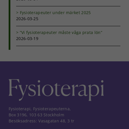
Marknadsföring
Genom att dela
Fysioterapeuter under märket 2025
med dig av dina
intressen och ditt
2026-03-25
beteende när du
surfar ökar du
”Vi fysioterapeuter måste våga prata lön”
chansen att få se
2026-03-19
personligt
anpassat innehåll
och erbjudanden.
Fysioterapi, Fysioterapeuterna,
Box 3196, 103 63 Stockholm
Besöksadress: Vasagatan 48, 3 tr