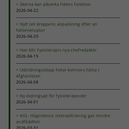
hur
Skorna kan påverka fotens funktion
hemsidan
2026-04-22
används.
Nytt om kroppens anpassning efter en
hälseneruptur
Upplevelse
2026-04-20
För att vår
hemsida ska
Han blir Fysioterapis nya chefredaktör
prestera så
2026-04-15
bra som
möjligt under
ditt besök.
Utbildningsstopp hotar kvinnors hälsa i
Om du nekar
Afghanistan
de här
2026-04-08
kakorna
kommer viss
funktionalitet
Ny dejtingsajt för fysioterapeuter
att försvinna
2026-04-01
från
hemsidan.
KOL: Högintensiv intervallträning gav mindre
andfåddhet
2026-03-31