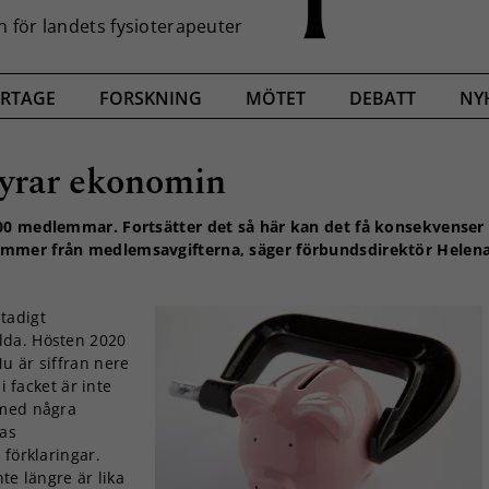
RTAGE
FORSKNING
MÖTET
DEBATT
NY
yrar ekonomin
600 medlemmar. Fortsätter det så här kan det få konsekvenser
ommer från medlemsavgifterna, säger förbundsdirektör Helen
stadigt
lda. Hösten 2020
u är siffran nere
i facket är inte
 med några
as
 förklaringar.
te längre är lika