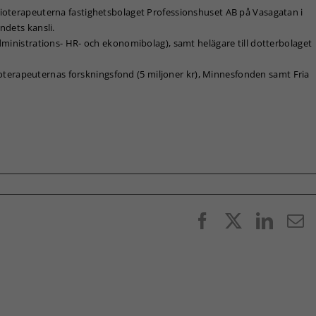
ioterapeuterna fastighetsbolaget Professionshuset AB på Vasagatan i
ndets kansli.
dministrations- HR- och ekonomibolag), samt helägare till dotterbolaget
ysioterapeuternas forskningsfond (5 miljoner kr), Minnesfonden samt Fria
Facebook
X
Linke
E
p