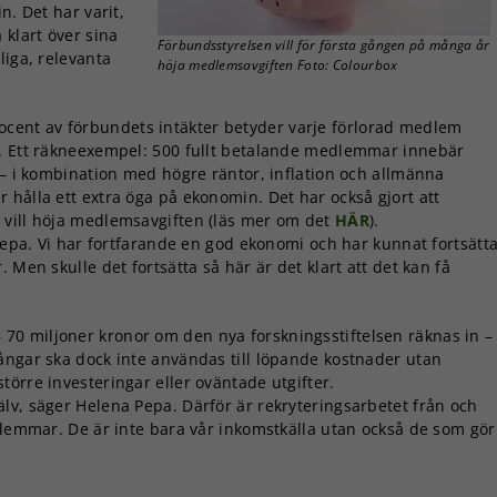
n. Det har varit,
 klart över sina
Förbundsstyrelsen vill för första gången på många år
liga, relevanta
höja medlemsavgiften Foto: Colourbox
rocent av förbundets intäkter betyder varje förlorad medlem
r. Ett räkneexempel: 500 fullt betalande medlemmar innebär
 – i kombination med högre räntor, inflation och allmänna
 hålla ett extra öga på ekonomin. Det har också gjort att
 vill höja medlemsavgiften (läs mer om det
HÄR
).
 Pepa. Vi har fortfarande en god ekonomi och har kunnat fortsätt
 Men skulle det fortsätta så här är det klart att det kan få
 70 miljoner kronor om den nya forskningsstiftelsen räknas in –
ångar ska dock inte användas till löpande kostnader utan
örre investeringar eller oväntade utgifter.
lv, säger Helena Pepa. Därför är rekryteringsarbetet från och
edlemmar. De är inte bara vår inkomstkälla utan också de som gör