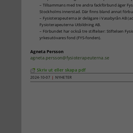
– Tillsammans med tre andra fackförbund äger Fys
Stockholms innerstad. Där finns bland annat förbu
– Fysioterapeuterna är delägare i Vasabyrån AB (a
Fysioterapeuterna Utbildning AB.
– Förbundet har också tre stiftelser: Stiftelsen F
yrkesutövares fond (FYS-fonden).
Agneta Persson
agneta.persson@fysioterapeuterna.se
Skriv ut eller skapa pdf
2024-10-07
|
NYHETER