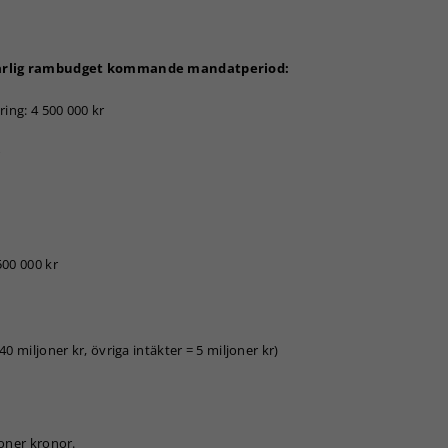
på årlig rambudget kommande mandatperiod:
ing: 4 500 000 kr
500 000 kr
0 miljoner kr, övriga intäkter = 5 miljoner kr)
joner kronor.