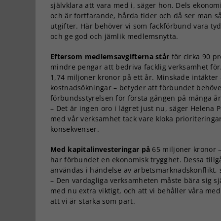
självklara att vara med i, säger hon. Dels ekonomi
och är fortfarande, hårda tider och då ser man så
utgifter. Här behöver vi som fackförbund vara tyd
och ge god och jämlik medlemsnytta.
Eftersom medlemsavgifterna står
för cirka 90 p
mindre pengar att bedriva facklig verksamhet fö
1,74 miljoner kronor på ett år. Minskade intäkter
kostnadsökningar – betyder att förbundet behöver
förbundsstyrelsen för första gången på många år
– Det är ingen oro i lägret just nu, säger Helena
med vår verksamhet tack vare kloka prioriteringar.
konsekvenser.
Med kapitalinvesteringar på
65 miljoner kronor –
har förbundet en ekonomisk trygghet. Dessa tillg
användas i händelse av arbetsmarknadskonflikt, st
– Den vardagliga verksamheten måste bära sig sjä
med nu extra viktigt, och att vi behåller våra m
att vi är starka som part.