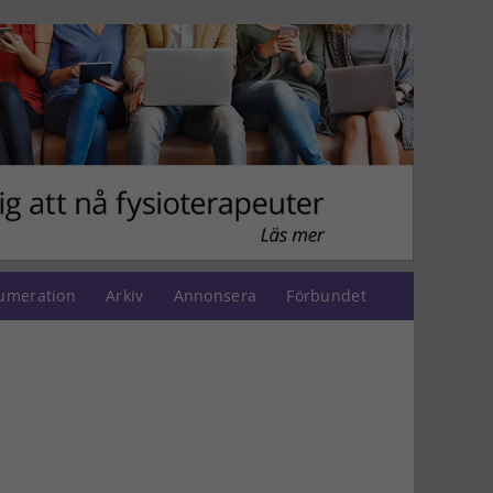
umeration
Arkiv
Annonsera
Förbundet