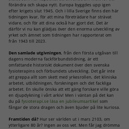
förändra och skapa nytt. Europa byggdes upp igen
efter krigets slut 1945. Och i lilla Sverige finns den här
tidningen kvar, för att mina företrädare har strävat
vidare, och för att dina också har gjort det. Det är
därför vi nu kan glädjas över den enorma utveckling av
yrket och ämnet som tidningen har rapporterat om
från 1943 till 2023.
Den samlade utgivningen
, från den första utgåvan till
dagens moderna fackförbundstidning, är ett
omfattande historiskt dokument över den svenska
fysioterapins och förbundets utveckling. Det går inte
att greppa allt som skett med yrkesrollen, det kliniska
arbetet, utbildningen, forskningen och det fackliga
arbetet. En skulle önska att ett gäng forskare ville göra
en djupdykning i vårt arkiv! Men i väntan på det kan
du på
fysioterapi.se läsa en jubileumsartikel
som
fångar de stora dragen och även bjuder på lite kuriosa.
Framtiden då?
Hur ser världen ut i mars 2103, om
ytterligare 80 år? Ingen av oss vet. Men får jag drömma