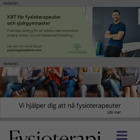
ANNONS
ANNONS
Fortsätt
till
innehållet