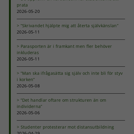
prata
2026-05-20
”Skrivandet hjälpte mig att återta självkänslan”
2026-05-11
Nödvändiga
Dessa kakor
Parasporten är i framkant men fler behöver
går inte att
inkluderas
välja bort. De
2026-05-11
behövs för
att hemsidan
över huvud
”Man ska ifrågasätta sig själv och inte bli för styv
taget ska
i korken”
fungera.
2026-05-08
”Det handlar oftare om strukturen än om
Statistik
individerna”
För att vi ska
2026-05-06
kunna
förbättra
hemsidans
Studenter protesterar mot distansutbildning
funktionalitet
2026-04-29