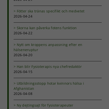
och
uppbyggnad,
baserat på
Fötter ska tränas specifikt och medvetet
hur
2026-04-24
hemsidan
används.
Skorna kan påverka fotens funktion
2026-04-22
Upplevelse
Nytt om kroppens anpassning efter en
För att vår
hälseneruptur
hemsida ska
2026-04-20
prestera så
bra som
möjligt under
Han blir Fysioterapis nya chefredaktör
ditt besök.
2026-04-15
Om du nekar
de här
kakorna
Utbildningsstopp hotar kvinnors hälsa i
kommer viss
Afghanistan
funktionalitet
2026-04-08
att försvinna
från
Ny dejtingsajt för fysioterapeuter
hemsidan.