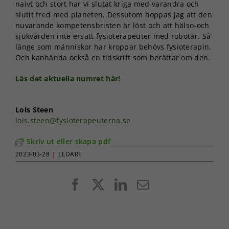
naivt och stort har vi slutat kriga med varandra och
slutit fred med planeten. Dessutom hoppas jag att den
nuvarande kompetensbristen är löst och att hälso-och
sjukvården inte ersatt fysioterapeuter med robotar. Så
länge som människor har kroppar behövs fysioterapin.
Och kanhända också en tidskrift som berättar om den.
Läs det aktuella numret här!
Lois Steen
lois.steen@fysioterapeuterna.se
Skriv ut eller skapa pdf
2023-03-28
|
LEDARE
Facebook
X
LinkedIn
E-
post