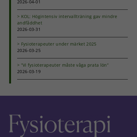
2026-04-01
KOL: Högintensiv intervallträning gav mindre
Marknadsföring
andfåddhet
Genom att dela
med dig av dina
2026-03-31
intressen och ditt
beteende när du
Fysioterapeuter under märket 2025
surfar ökar du
2026-03-25
chansen att få se
personligt
anpassat innehåll
”Vi fysioterapeuter måste våga prata lön”
och erbjudanden.
2026-03-19