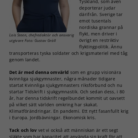
Tyskland, som även
deporterar judar
därifrån. Sverige tar
emot tusentals
nordiska grannar på
flykt, men driver i
Lois Steen, chefredaktör och ansvarig
övrigt en restriktiv
utgivare Foto: Gustav Gräll
flyktingpolitik. Ännu
transporteras tyska soldater och krigsmateriel med tåg
genom landet.
Det är med denna omvärld
som en grupp visionära
kvinnliga sjukgymnaster, några månader tidigare
startat Kvinnliga sjukgymnasters riksförbund och nu
startar Tidskrift i sjukgymnastik. Och sedan dess, i 80
år, har denna tidskrift regelbundet kommit ut oavsett
på vilket sätt världen omkring har skakat.
Klimatförändringar. En pandemi. Ett nytt fasanfullt krig
i Europa. Jordbävningar. Ekonomisk kris.
Tack och lov
vet vi också att människan är ett segt
släkte som har kapacitet att använda sin kraft för att