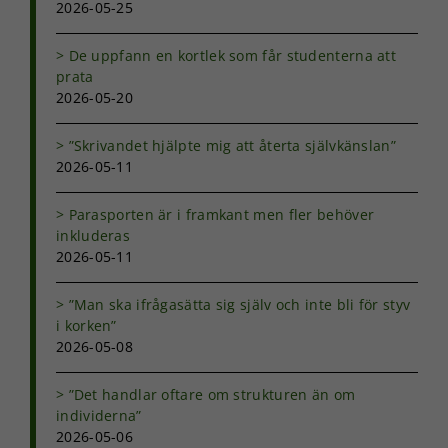
behövs för
2026-05-25
att hemsidan
över huvud
De uppfann en kortlek som får studenterna att
taget ska
prata
fungera.
2026-05-20
Statistik
”Skrivandet hjälpte mig att återta självkänslan”
För att vi ska
2026-05-11
kunna
förbättra
Parasporten är i framkant men fler behöver
hemsidans
inkluderas
funktionalitet
2026-05-11
och
uppbyggnad,
baserat på
”Man ska ifrågasätta sig själv och inte bli för styv
hur
i korken”
hemsidan
2026-05-08
används.
”Det handlar oftare om strukturen än om
individerna”
Upplevelse
2026-05-06
För att vår