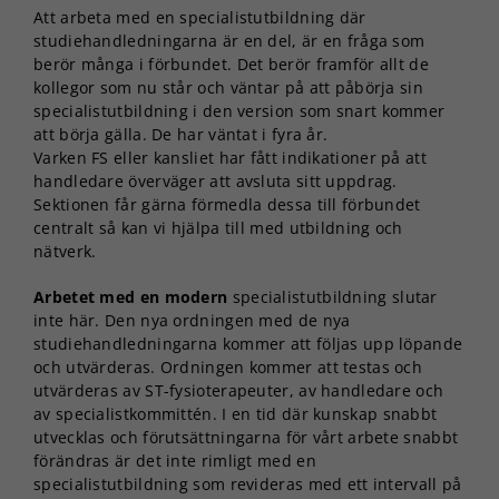
Att arbeta med en specialistutbildning där
studiehandledningarna är en del, är en fråga som
berör många i förbundet. Det berör framför allt de
kollegor som nu står och väntar på att påbörja sin
specialistutbildning i den version som snart kommer
att börja gälla. De har väntat i fyra år.
Varken FS eller kansliet har fått indikationer på att
handledare överväger att avsluta sitt uppdrag.
Sektionen får gärna förmedla dessa till förbundet
centralt så kan vi hjälpa till med utbildning och
nätverk.
Arbetet med en modern
specialistutbildning slutar
inte här. Den nya ordningen med de nya
studiehandledningarna kommer att följas upp löpande
och utvärderas. Ordningen kommer att testas och
utvärderas av ST-fysioterapeuter, av handledare och
av specialistkommittén. I en tid där kunskap snabbt
utvecklas och förutsättningarna för vårt arbete snabbt
förändras är det inte rimligt med en
specialistutbildning som revideras med ett intervall på