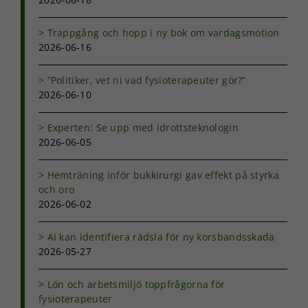
Trappgång och hopp i ny bok om vardagsmotion
2026-06-16
”Politiker, vet ni vad fysioterapeuter gör?”
2026-06-10
Experten: Se upp med idrottsteknologin
2026-06-05
Hemträning inför bukkirurgi gav effekt på styrka
och oro
2026-06-02
AI kan identifiera rädsla för ny korsbandsskada
2026-05-27
Nödvändiga
Dessa kakor
går inte att
Lön och arbetsmiljö toppfrågorna för
välja bort. De
fysioterapeuter