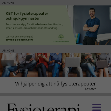
ANNONS
ANNONS
Fortsätt
till
innehållet