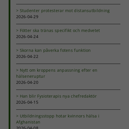
hemsida ska
prestera så
Studenter protesterar mot distansutbildning
bra som
2026-04-29
möjligt under
ditt besök.
Fötter ska tränas specifikt och medvetet
Om du nekar
2026-04-24
de här
kakorna
kommer viss
Skorna kan påverka fotens funktion
funktionalitet
2026-04-22
att försvinna
från
hemsidan.
Nytt om kroppens anpassning efter en
hälseneruptur
2026-04-20
Marknadsföring
Genom att dela
Han blir Fysioterapis nya chefredaktör
med dig av dina
2026-04-15
intressen och ditt
beteende när du
Utbildningsstopp hotar kvinnors hälsa i
surfar ökar du
Afghanistan
chansen att få se
personligt
2026-04-08