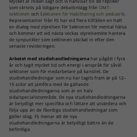
Mycket är redan sagt och vi hänvisar till de repliker
som skrivits på tidigare debattinlägg från
OMT-
sektionen
och
Sektionen för Habilitering och pediatrik
.
Representanter från FS har vid flera tillfällen en haft
en dialog med styrelsen för Sektionen för mental hälsa
och kommer att vid nästa veckas styrelsemöte hantera
de synpunkter som sektionen skickat in efter den
senaste revideringen.
Arbetet med studiehandledningarna
har pågått i fyra
år och tagit mycket tid och energi i anspråk för såväl
sektioner som för medarbetare på kansliet. De
studiehandledningar som nu har tagits fram är på 12–
15 sidor att jämföra med de gällande
studiehandledningarna som är en halv
sida/specialistområde. De nya studiehandledningarna
är betydligt mer specifika och lättare att utvärdera och
följa upp än de fåordiga studiehandledningar som
gäller idag. FS menar att de nya
studiehandledningarna är betydligt bättre än de
befintliga.