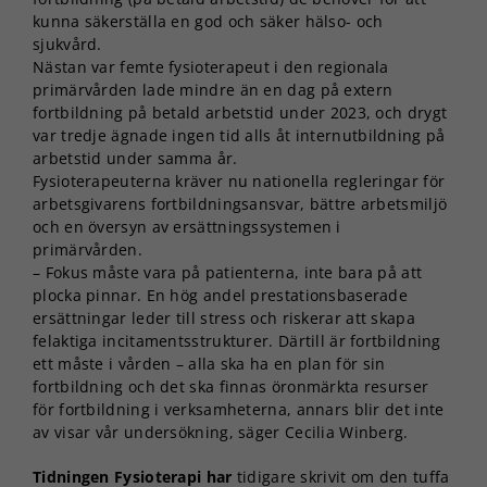
kunna säkerställa en god och säker hälso- och
sjukvård.
Nästan var femte fysioterapeut i den regionala
primärvården lade mindre än en dag på extern
fortbildning på betald arbetstid under 2023, och drygt
var tredje ägnade ingen tid alls åt internutbildning på
arbetstid under samma år.
Fysioterapeuterna kräver nu nationella regleringar för
arbetsgivarens fortbildningsansvar, bättre arbetsmiljö
och en översyn av ersättningssystemen i
primärvården.
– Fokus måste vara på patienterna, inte bara på att
plocka pinnar. En hög andel prestationsbaserade
ersättningar leder till stress och riskerar att skapa
felaktiga incitamentsstrukturer. Därtill är fortbildning
ett måste i vården – alla ska ha en plan för sin
fortbildning och det ska finnas öronmärkta resurser
för fortbildning i verksamheterna, annars blir det inte
av visar vår undersökning, säger Cecilia Winberg.
Tidningen Fysioterapi har
tidigare skrivit om den tuffa