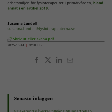
arbetsmiljön för fysioterapeuter i primärvården,
bland
annat i en artikel 2019
.
Susanna Lundell
susanna.lundell@fysioterapeuterna.se
Skriv ut eller skapa pdf
2025-10-14
|
NYHETER
Facebook
X
LinkedIn
E-
post
Senaste inläggen
Bakgrund påverkar tillgång till smärtrehab