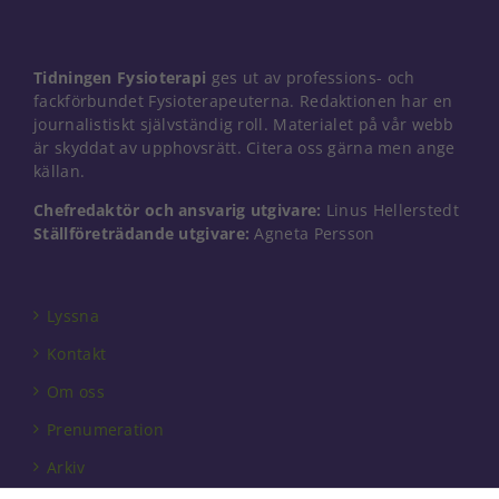
Tidningen Fysioterapi
ges ut av professions- och
fackförbundet Fysioterapeuterna. Redaktionen har en
journalistiskt självständig roll. Materialet på vår webb
är skyddat av upphovsrätt. Citera oss gärna men ange
källan.
Chefredaktör och ansvarig utgivare:
Linus Hellerstedt
Ställföreträdande utgivare:
Agneta Persson
Lyssna
Kontakt
Om oss
Prenumeration
Arkiv