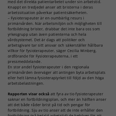
med det direkta patientarbetet under sin arbetstid.
Knappt en tredjedel anser att bristerna i deras
arbetssituation påverkar patientsäkerheten.
– Fysioterapeuter är en oumbärlig resurs i
primärvården. När arbetsmiljön och möjligheten till
fortbildning brister, drabbar det inte bara oss som
yrkesgrupp utan även patienterna och hela
vårdsystemet. Det är dags att politiker och
arbetsgivare tar sitt ansvar och säkerställer hållbara
villkor för fysioterapeuter, säger Cecilia Winberg,
ordförande för Fysioterapeuterna, i ett
pressmeddelande.
En stor andel fysioterapeuter i den regionala
primärvården överväger att antingen byta arbetsplats
eller helt lämna fysioterapiyrket till följd av den höga
arbetsbelastningen.
Rapporten visar också
att fyra av tio fysioterapeuter
saknar en fortbildningsplan, och mer än hälften anser
att det både råder brist på tid och pengar för
fortbildning. Sju av tio anser att de inte erhåller den
fortbildning (på betald arbetstid) de behöver för att