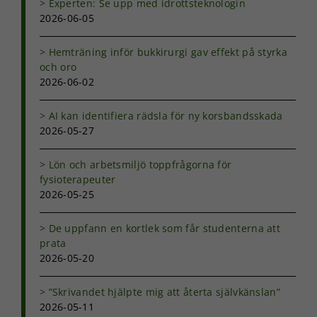
Experten: Se upp med idrottsteknologin
2026-06-05
Hemträning inför bukkirurgi gav effekt på styrka
och oro
2026-06-02
AI kan identifiera rädsla för ny korsbandsskada
2026-05-27
Lön och arbetsmiljö toppfrågorna för
fysioterapeuter
2026-05-25
Nödvändiga
Dessa kakor
går inte att
De uppfann en kortlek som får studenterna att
välja bort. De
prata
behövs för
2026-05-20
att hemsidan
över huvud
”Skrivandet hjälpte mig att återta självkänslan”
taget ska
2026-05-11
fungera.