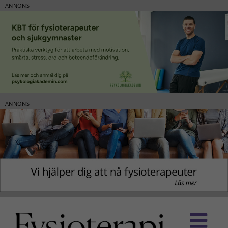
ANNONS
ANNONS
Fortsätt
till
innehållet