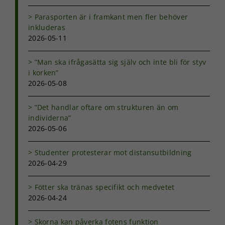
Parasporten är i framkant men fler behöver
Statistik
inkluderas
För att vi ska
2026-05-11
kunna
förbättra
”Man ska ifrågasätta sig själv och inte bli för styv
hemsidans
i korken”
funktionalitet
2026-05-08
och
uppbyggnad,
baserat på
”Det handlar oftare om strukturen än om
hur
individerna”
hemsidan
2026-05-06
används.
Studenter protesterar mot distansutbildning
2026-04-29
Upplevelse
För att vår
hemsida ska
Fötter ska tränas specifikt och medvetet
prestera så
2026-04-24
bra som
möjligt under
Skorna kan påverka fotens funktion
ditt besök.