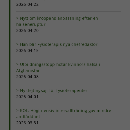
2026-04-22
Om du nekar
de här
kakorna
Nytt om kroppens anpassning efter en
kommer viss
hälseneruptur
funktionalitet
2026-04-20
att försvinna
från
hemsidan.
Han blir Fysioterapis nya chefredaktör
2026-04-15
Marknadsföring
Utbildningsstopp hotar kvinnors hälsa i
Genom att dela
Afghanistan
med dig av dina
2026-04-08
intressen och ditt
beteende när du
Ny dejtingsajt för fysioterapeuter
surfar ökar du
2026-04-01
chansen att få se
personligt
anpassat innehåll
KOL: Högintensiv intervallträning gav mindre
och erbjudanden.
andfåddhet
2026-03-31