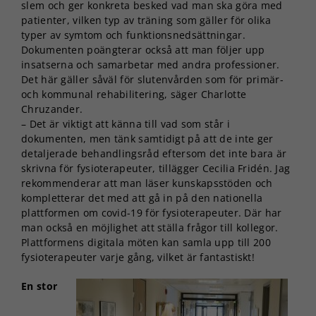
slem och ger konkreta besked vad man ska göra med
patienter, vilken typ av träning som gäller för olika
typer av symtom och funktionsnedsättningar.
Dokumenten poängterar också att man följer upp
insatserna och samarbetar med andra professioner.
Det här gäller såväl för slutenvården som för primär-
och kommunal rehabilitering, säger Charlotte
Chruzander.
– Det är viktigt att känna till vad som står i
dokumenten, men tänk samtidigt på att de inte ger
detaljerade behandlingsråd eftersom det inte bara är
skrivna för fysioterapeuter, tillägger Cecilia Fridén. Jag
rekommenderar att man läser kunskapsstöden och
kompletterar det med att gå in på den nationella
plattformen om covid-19 för fysioterapeuter. Där har
man också en möjlighet att ställa frågor till kollegor.
Plattformens digitala möten kan samla upp till 200
fysioterapeuter varje gång, vilket är fantastiskt!
En stor