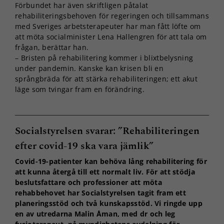
Förbundet har även skriftligen påtalat
rehabiliteringsbehoven för regeringen och tillsammans
med Sveriges arbetsterapeuter har man fått löfte om
att möta socialminister Lena Hallengren för att tala om
frågan, berättar han.
– Bristen på rehabilitering kommer i blixtbelysning
under pandemin. Kanske kan krisen bli en
språngbräda för att stärka rehabiliteringen; ett akut
läge som tvingar fram en förändring.
Socialstyrelsen svarar: ”Rehabiliteringen
Nödvändiga
Dessa kakor
efter covid-19 ska vara jämlik”
går inte att
välja bort. De
Covid-19-patienter kan behöva lång rehabilitering för
behövs för
att kunna återgå till ett normalt liv. För att stödja
att hemsidan
beslutsfattare och professioner att möta
över huvud
rehabbehovet har Socialstyrelsen tagit fram ett
taget ska
planeringsstöd och två kunskapsstöd. Vi ringde upp
fungera.
en av utredarna Malin Åman, med dr och leg