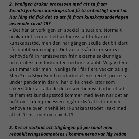
2. Vanligen brukar processen med att ta fram
de här
kakorna
Socialstyrelsens kunskapsstöd få ta ordentligt med tid.
kommer viss
Hur lång tid fick det ta att få fram kunskapsunderlagen
funktionalitet
avseende covid-19?
att försvinna
– Det här är verkligen en speciell situation. Normalt
från
brukar det ta minst ett år för oss att ta fram ett
hemsidan.
kunskapsstöd, men den här gången skulle det bli klart
så snabbt som möjligt. Det var också därför som vi
behövde få in remissvaren från externa sakkunniga
Marknadsföring
och professionsförbunden oerhört snabbt. Vi gav dem
Genom att dela
24 timmar där man i vanliga fall får flera veckor på sig.
med dig av dina
Men Socialstyrelsen har utarbetat en speciell process
intressen och ditt
under pandemin där vi har olika checklistor som
beteende när du
säkerställer att alla de delar som behövs i arbetet att
surfar ökar du
ta fram ett kunskapsstöd kommer med även när det är
chansen att få se
bråttom. I den processen ingår också att vi kommer
personligt
anpassat innehåll
behöva se över innehållet i kunskapsstödet i takt med
och erbjudanden.
att vi lär oss mer om covid-19.
3. Det är välkänt att tillgången på personal med
rehabiliteringskompetens i kommunerna var låg redan