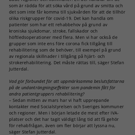
som är rädda för att söka vård på grund av smitta och
det som inte får komma till sjukvården för att de tillhör
olika riskgrupper för covid-19. Det kan handla om
patienter som har ett rehabbehov på grund av
kroniska sjukdomar, stroke, fallskador och
höftledsoperationer med flera. Men vi har också de
grupper som inte ens före corona fick tillgång till
rehabilitering som de behöver, till exempel på grund
av regionala skillnader i tillgång på hjärt- och
strokerehabilitering. Det måste rättas till, säger Stefan
Jutterdal.
Vad gör förbundet för att uppmärksamma beslutsfattarna
på de undanträngningseffekter som pandemin fått för
andra patientgruppers rehabilitering?
– Sedan mitten av mars har vi haft upprepande
kontakter med Socialstyrelsen och Sveriges kommuner
och regioner. Men i början letade de mest efter IVA-
platser och det har tagit väldigt lång tid att få gehör
för rehabfrågan, även om fler börjar att lyssna nu,
säger Stefan Jutterdal.