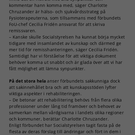
kommentar hann komma med, säger Charlotte
Chruzander är hälso- och sjukvårdsstrateg på
Fysioterapeuterna, som tillsammans med förbundets
FoU-chef Cecilia Fridén ansvarat för att skriva
remissvaren.
– Kanske skulle Socialstyrelsen ha kunnat börja mycket
tidigare med insamlandet av kunskap och därmed ge
mer tid för remisshanteringen, säger Cecilia Fridén.
Samtidigt har vi förståelse för att viktiga dokument
behöver komma ut snabbt och är glada över att vi har
fått möjlighet att lämna synpunkter.
På det stora hela
anser förbundets sakkunniga dock
att sakinnehållet bra och att kunskapsstöden lyfter
viktiga aspekter i rehabiliteringen.
– De betonar att rehabilitering behövs från flera olika
professioner under lång tid framöver och behovet av
samverkan mellan vårdgivarna i landets olika regioner
och kommuner, berättar Charlotte Chruzander.
Enligt förbundet har Socialstyrelsen tagit fasta på de
flesta av deras förslag till ändringar och fört in dem i