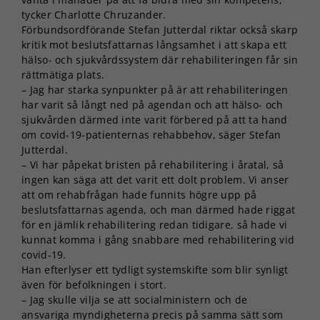
tycker Charlotte Chruzander.
Förbundsordförande Stefan Jutterdal riktar också skarp
kritik mot beslutsfattarnas långsamhet i att skapa ett
hälso- och sjukvårdssystem där rehabiliteringen får sin
rättmätiga plats.
– Jag har starka synpunkter på är att rehabiliteringen
har varit så långt ned på agendan och att hälso- och
sjukvården därmed inte varit förbered på att ta hand
om covid-19-patienternas rehabbehov, säger Stefan
Jutterdal.
– Vi har påpekat bristen på rehabilitering i åratal, så
ingen kan säga att det varit ett dolt problem. Vi anser
att om rehabfrågan hade funnits högre upp på
beslutsfattarnas agenda, och man därmed hade riggat
för en jämlik rehabilitering redan tidigare, så hade vi
kunnat komma i gång snabbare med rehabilitering vid
covid-19.
Han efterlyser ett tydligt systemskifte som blir synligt
även för befolkningen i stort.
– Jag skulle vilja se att socialministern och de
ansvariga myndigheterna precis på samma sätt som