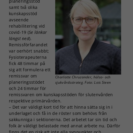
planeringsstöd
samt två olika
kunskapsstöd
avseende
rehabilitering vid
covid-19 (
Se länkar
längst ned
).
Remissförfarandet
var oerhört snabbt;
Fysioterapeuterna
fick 48 timmar på
sig att formulera ett
remissvar om
Charlotte Chruzander, hälso- och
planeringsstödet
sjukvårdsstrateg. Foto: Lois Steen
och 24 timmar för
remissvaren om kunskapsstöden för slutenvården
respektive primärvården.
– Det var väldigt kort tid för att hinna sätta sig in i
underlaget och få in de röster som behövs från
sakkunniga i sektionerna. Det arbetet tar sin tid och
folk är väldigt belastade med annat arbete nu. Därför
finns det en risk att inte alla synpunkter och