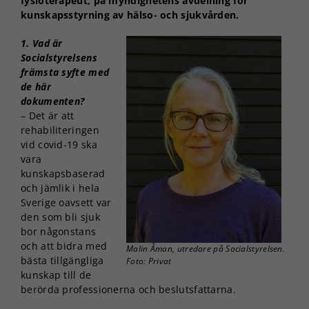
fysioterapeut, på myndighetens avdelning för
kunskapsstyrning av hälso- och sjukvården.
Statistik
För att vi ska
1. Vad är
kunna
Socialstyrelsens
förbättra
främsta syfte med
hemsidans
de här
funktionalitet
och
dokumenten?
uppbyggnad,
– Det är att
baserat på
rehabiliteringen
hur
vid covid-19 ska
hemsidan
vara
används.
kunskapsbaserad
och jämlik i hela
Sverige oavsett var
Upplevelse
den som bli sjuk
För att vår
bor någonstans
hemsida ska
och att bidra med
Malin Åman, utredare på Socialstyrelsen.
prestera så
bästa tillgängliga
Foto: Privat
bra som
kunskap till de
möjligt under
berörda professionerna och beslutsfattarna.
ditt besök.
Om du nekar