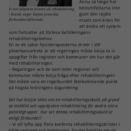
Ännu så länge har
beslutsfattarna inte
Vi har påpekat bristen på rehabilitering
gjort den rejäla
i åratal, säger Stefan Jutterdal,
förbundsordförande.
insats som krävs för
att ändra ett system
som fortsätter att förbise befolkningens
rehabiliteringsbehov.
En av de saker Fysioterapeuterna driver i sitt
påverkansarbete är att regeringen måste börja ta in
uppgifter från regioner och kommuner om hur det går
med rehabiliteringen.
– Regeringen och de som leder regioner och
kommuner måste börja fråga efter rehabiliteringen!
Det måste vara en regelbundet återkommande punkt
på högsta ledningens dagordning.
Det har börjat talas om en rehabiliteringsskuld, på grund
av inställd och uppskjuten rehabilitering för andra stora
patientgrupper. Hur ser denna rehabiliteringsskuld ut
enligt förbundet?
– Vi vill lyfta upp flera konkreta rehabiliteringsbrister i
både regioner och kommuner. En del handlar om de