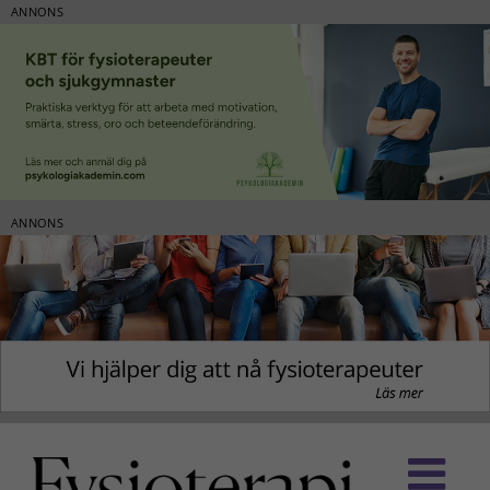
ANNONS
ANNONS
Fortsätt
till
innehållet