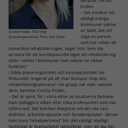
berättar Cecilia
Fridén.
– Det innebär att
väldigt många
kommuner saknar
en MAR, det vill
Cecilia Fridén, FoU-chef,
säga en person
Fysioterapeuterna. Foto: Lois Steen
som har rollen att
samordna rehabiliteringen, säger hon. Vem ska
ansvara för att kunskapsunderlaget om rehabilitering
sätts i verket i kommuner som saknar en sådan
funktion?
I både planeringsstödet och kunskapsstödet har
förbundet reagerat på att man klumpar ihop alla
rehabiliteringspersonal i en grupp när man nämner
dem, berättar Cecilia Fridén.
– Det är synd, för i vissa delar av insatserna behöver
man tydliggöra vilken eller vilka professioner som ska
utföra vad. Det behöver klargöras om det ska vara
dietister, arbetsterapeuter och fysioterapeuter. Skriver
man bara ”rehabpersonal” blir det väldigt otydligt.
Samtidigt är teamarbetet jätteviktigt, men då ska det