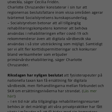
utveckla, säger Cecilia Fridén.
Charlotte Chruzander konstaterar i sin tur att
regionernas beslutsfattare inom vissa områden agerar
tvärtemot Socialstyrelsens kunskapsunderlag.
– Socialstyrelsen betonar att all tillgänglig
rehabiliteringskompetens kommer att behöva
användas i rehabiliteringen efter covid-19 och
rekommenderar även att digitala vårdbesök ska
användas i så stor utsträckning som möjligt. Samtidigt
ser vi allt fler korttidspermitteringar och konkurser
bland verksamheter som erbjuder
primärvårdsrehabilitering, säger Charlotte
Chruzander.
Riksdagen har nyligen beslutat
att fysioterapeuter på
nationella taxan kan få ersättning för digitala
vårdbesök, men förhandlingarna mellan förbundet och
SKR om ersättningsnivåerna har strandat. (
Läs mer
här!
)
– I en tid när alla tillgängliga rehabiliteringsresurser
behövs är det märkligt att våra privatpraktiker har fått
vänta i månader på att få bidra med sin kompetens,