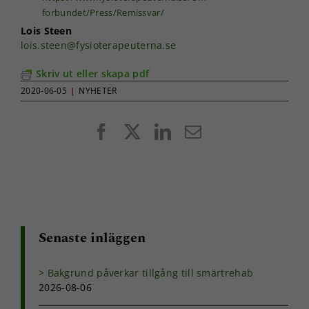
forbundet/Press/Remissvar/
Lois Steen
lois.steen@fysioterapeuterna.se
Skriv ut eller skapa pdf
2020-06-05
|
NYHETER
Facebook
X
LinkedIn
E-
post
Senaste inläggen
Bakgrund påverkar tillgång till smärtrehab
2026-08-06