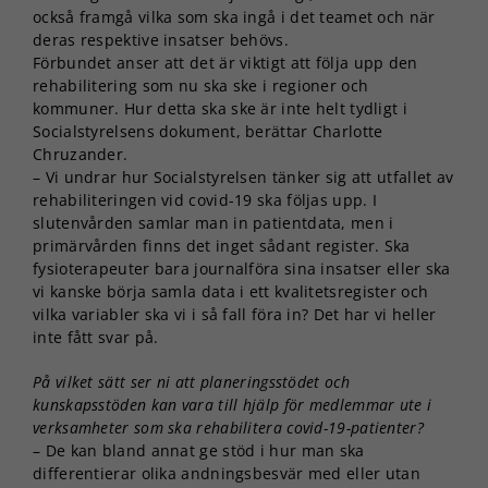
också framgå vilka som ska ingå i det teamet och när
deras respektive insatser behövs.
Förbundet anser att det är viktigt att följa upp den
rehabilitering som nu ska ske i regioner och
kommuner. Hur detta ska ske är inte helt tydligt i
Socialstyrelsens dokument, berättar Charlotte
Chruzander.
– Vi undrar hur Socialstyrelsen tänker sig att utfallet av
rehabiliteringen vid covid-19 ska följas upp. I
slutenvården samlar man in patientdata, men i
primärvården finns det inget sådant register. Ska
fysioterapeuter bara journalföra sina insatser eller ska
vi kanske börja samla data i ett kvalitetsregister och
vilka variabler ska vi i så fall föra in? Det har vi heller
inte fått svar på.
På vilket sätt ser ni att planeringsstödet och
kunskapsstöden kan vara till hjälp för medlemmar ute i
verksamheter som ska rehabilitera covid-19-patienter?
– De kan bland annat ge stöd i hur man ska
differentierar olika andningsbesvär med eller utan