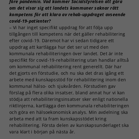
före pandemin. Vad kommer Socialstyrelsen att göra
om det visar sig att landets kommuner saknar rätt
kompetens för att klara av rehab-uppdraget avseende
covid-19-patienter?
– Vi har inget specifikt uppdrag för att följa upp
tillgången till kompetens när det gäller rehabilitering
efter covid-19. Däremot har vi sedan tidigare ett
uppdrag att kartlägga hur det ser ut med den
kommunala rehabiliteringen över landet. Det är inte
specifikt för covid-19-rehabilitering utan handlar alltså
om kommunal rehabilitering rent generellt. Där har
det gjorts en förstudie, och nu ska det dras igång ett
arbete med kunskapsstöd för rehabilitering inom den
kommunal hälso- och sjukvården. Förstudien gav
förslag på flera olika insatser, bland annat hur vi kan
stödja att rehabiliteringsinsatser sker enligt nationella
riktlinjerna, kartlägga den kommunala rehabiliteringen
och göra en hälsoekonomisk analys. Min avdelning ska
arbeta med att ta fram kunskapsstödet kring
rehabilitering. Första delen av kunskapsunderlaget ska
vara klart i början på nästa år.