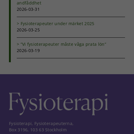
andfåddhet
Marknadsföring
2026-03-31
Genom att dela
med dig av dina
Fysioterapeuter under märket 2025
intressen och ditt
2026-03-25
beteende när du
surfar ökar du
chansen att få se
”Vi fysioterapeuter måste våga prata lön”
personligt
2026-03-19
anpassat innehåll
och erbjudanden.
Fysioterapi, Fysioterapeuterna,
Box 3196, 103 63 Stockholm