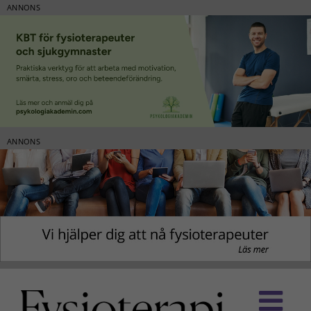
ANNONS
ANNONS
Fortsätt
till
innehållet