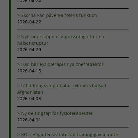
2026-04-24
baserat på
hur
Skorna kan påverka fotens funktion
hemsidan
används.
2026-04-22
Nytt om kroppens anpassning efter en
Upplevelse
hälseneruptur
För att vår
2026-04-20
hemsida ska
prestera så
Han blir Fysioterapis nya chefredaktör
bra som
2026-04-15
möjligt under
ditt besök.
Om du nekar
Utbildningsstopp hotar kvinnors hälsa i
de här
Afghanistan
kakorna
2026-04-08
kommer viss
funktionalitet
att försvinna
Ny dejtingsajt för fysioterapeuter
från
2026-04-01
hemsidan.
KOL: Högintensiv intervallträning gav mindre