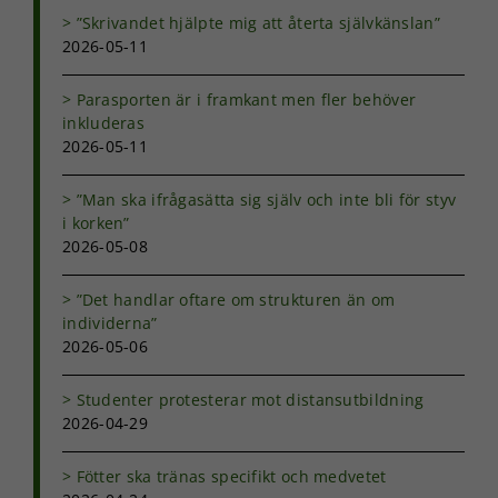
”Skrivandet hjälpte mig att återta självkänslan”
2026-05-11
Nödvändiga
Parasporten är i framkant men fler behöver
Dessa kakor
inkluderas
går inte att
2026-05-11
välja bort. De
behövs för
”Man ska ifrågasätta sig själv och inte bli för styv
att hemsidan
i korken”
över huvud
2026-05-08
taget ska
fungera.
”Det handlar oftare om strukturen än om
individerna”
Statistik
2026-05-06
För att vi ska
kunna
Studenter protesterar mot distansutbildning
förbättra
2026-04-29
hemsidans
funktionalitet
och
Fötter ska tränas specifikt och medvetet
uppbyggnad,