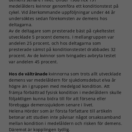
medelålders kvinnor genomföra ett konditionstest på
cykel. Vid återkommande uppföljningar under 44 år
undersöktes sedan förekomsten av demens hos
deltagarna.
Av de deltagare som presterade bäst på cykeltestet
utvecklade 5 procent demens. I mellangruppen var
andelen 25 procent, och hos deltagarna som
presterade sämst på konditionstestet drabbades 32
procent. Av de kvinnor som tvingades avbryta testet
var andelen 45 procent.
Hos de vältränade
kvinnorna som trots allt utvecklade
demens var medelåldern för sjukdomsdebut elva år
högre än i gruppen med medelgod kondition. Att
främja förbättrad fysisk kondition i medelåldern skulle
följaktligen kunna bidra till för att försena eller
förebygga demenssjukdom senare i livet.
Helena Hörder som är första författare till artikeln
betonar att studien inte påvisar något orsakssamband
mellan kondition i medelåldern och risken för demens.
Däremot är kopplingen tydlig.