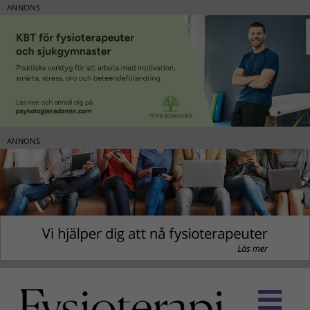
ANNONS
ANNONS
Fortsätt
till
innehållet