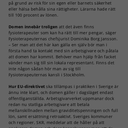
på grund av risk för sin egen eller barnets säkerhet
eller hälsa behålla sina rättigheter. Lärarna hade rätt
till 100 procent av lönen.
Domen innebär troligen
att det även finns
fysioterapeuter som kan ha rätt till mer pengar, säger
Fysioterapeuternas chefsjurist Dominika Borg Jansson.
– Ser man att det här kan gälla en själv bör man i
första hand ta kontakt med sin arbetsgivare och påtala
att domen har kommit. Behöver man hjälp från facket
vänder man sig till sin lokala representant. Finns det
inte någon sådan hör man av sig till
Fysioterapeuternas kansli i Stockholm.
Hur EU-direktivet
ska tillämpas i praktiken i Sverige är
ännu inte klart, och domen gäller i dagsläget endast
offentliganställda. Arbetsgivarverket uppmanar dock
redan nu statliga arbetsgivare att betala
mellanskillnaden mellan graviditetspenningen och full
lön, samt ersättning retroaktivt. Sveriges kommuner
och regioner, SKR, meddelar att de håller på att