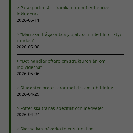
Parasporten är i framkant men fler behöver
inkluderas
Statistik
2026-05-11
För att vi ska
kunna
förbättra
”Man ska ifrågasätta sig själv och inte bli för styv
hemsidans
i korken”
funktionalitet
2026-05-08
och
uppbyggnad,
baserat på
”Det handlar oftare om strukturen än om
hur
individerna”
hemsidan
2026-05-06
används.
Studenter protesterar mot distansutbildning
2026-04-29
Upplevelse
För att vår
Fötter ska tränas specifikt och medvetet
hemsida ska
2026-04-24
prestera så
bra som
möjligt under
Skorna kan påverka fotens funktion
ditt besök.