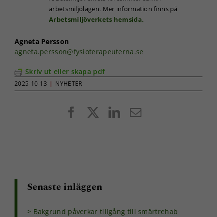
arbetsmiljölagen. Mer information finns på
Arbetsmiljöverkets hemsida.
Agneta Persson
agneta.persson@fysioterapeuterna.se
Skriv ut eller skapa pdf
2025-10-13
|
NYHETER
Facebook
X
LinkedIn
E-
post
Senaste inläggen
Bakgrund påverkar tillgång till smärtrehab