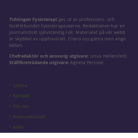
Tidningen Fysioterapi
ges ut av professions- och
fackförbundet Fysioterapeuterna. Redaktionen har en
journalistiskt självständig roll. Materialet på vår webb
är skyddat av upphovsrätt. Citera oss gärna men ange
källan.
Chefredaktör och ansvarig utgivare:
Linus Hellerstedt
Ställföreträdande utgivare:
Agneta Persson
Lyssna
Kontakt
Om oss
Prenumeration
Arkiv
Annonsera