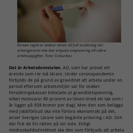
Domen reglerar endast rätten till full ersättning när
arbetsgivaren inte kan erbjuda omplacering till säkra
arbetsuppgifter. Foto: Colourbox
Det är Arbetsdomstolen
, AD, som har prövat ett
ärende som rör två lärare. Under coronapandemin
förbjöds de på grund av graviditet att arbeta under en
period eftersom arbetsmiljön var för osäker.
Försäkringskassan betalade ut graviditetspenning,
vilket motsvarar 80 procent av lönen (med ett tak som i
år ligger på 938 kronor per dag). Men den som beläggs
med jobbförbud ska inte förlora ekonomiskt på det,
anser Sveriges Lärare som begärde prövning i AD. Och
där fick de EU-rätten på sin sida. Enligt
mödraskyddsdirektivet ska den som förbjuds att arbeta