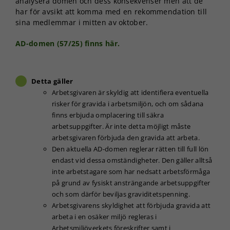
analysera domen och dess konsekvenser men att de
har för avsikt att komma med en rekommendation till
sina medlemmar i mitten av oktober.
AD-domen (57/25) finns här.
Detta gäller
Arbetsgivaren är skyldig att identifiera eventuella
risker för gravida i arbetsmiljön, och om sådana
finns erbjuda omplacering till säkra
arbetsuppgifter. Är inte detta möjligt måste
arbetsgivaren förbjuda den gravida att arbeta.
Den aktuella AD-domen reglerar rätten till full lön
endast vid dessa omständigheter. Den gäller alltså
inte arbetstagare som har nedsatt arbetsförmåga
på grund av fysiskt ansträngande arbetsuppgifter
och som därför beviljas graviditetspenning.
Arbetsgivarens skyldighet att förbjuda gravida att
arbeta i en osäker miljö regleras i
Arbetsmiljöverkets föreskrifter samt i