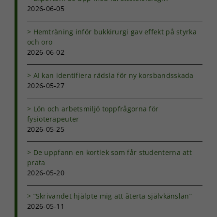
2026-06-05
Hemträning inför bukkirurgi gav effekt på styrka
och oro
2026-06-02
AI kan identifiera rädsla för ny korsbandsskada
2026-05-27
Lön och arbetsmiljö toppfrågorna för
fysioterapeuter
2026-05-25
Nödvändiga
Dessa kakor
De uppfann en kortlek som får studenterna att
går inte att
prata
välja bort. De
behövs för
2026-05-20
att hemsidan
över huvud
”Skrivandet hjälpte mig att återta självkänslan”
taget ska
2026-05-11
fungera.