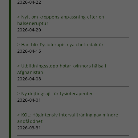
2026-04-22
Om du nekar
de här
kakorna
Nytt om kroppens anpassning efter en
kommer viss
hälseneruptur
funktionalitet
2026-04-20
att försvinna
från
Han blir Fysioterapis nya chefredaktör
hemsidan.
2026-04-15
Marknadsföring
Utbildningsstopp hotar kvinnors hälsa i
Genom att dela
Afghanistan
med dig av dina
2026-04-08
intressen och ditt
beteende när du
Ny dejtingsajt för fysioterapeuter
surfar ökar du
2026-04-01
chansen att få se
personligt
anpassat innehåll
KOL: Högintensiv intervallträning gav mindre
och erbjudanden.
andfåddhet
2026-03-31