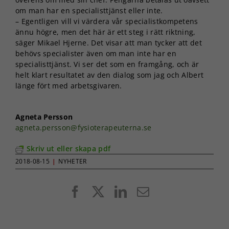
om man har en specialisttjänst eller inte.
– Egentligen vill vi värdera vår specialistkompetens
ännu högre, men det här är ett steg i rätt riktning,
säger Mikael Hjerne. Det visar att man tycker att det
behövs specialister även om man inte har en
specialisttjänst. Vi ser det som en framgång, och är
helt klart resultatet av den dialog som jag och Albert
länge fört med arbetsgivaren.
Agneta Persson
agneta.persson@fysioterapeuterna.se
Skriv ut eller skapa pdf
2018-08-15
|
NYHETER
Facebook
X
LinkedIn
E-
post