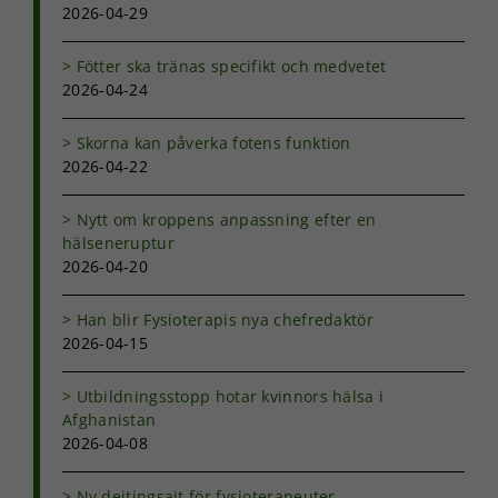
2026-04-29
över huvud
taget ska
fungera.
Fötter ska tränas specifikt och medvetet
2026-04-24
Statistik
Skorna kan påverka fotens funktion
För att vi ska
2026-04-22
kunna
förbättra
Nytt om kroppens anpassning efter en
hemsidans
hälseneruptur
funktionalitet
och
2026-04-20
uppbyggnad,
baserat på
Han blir Fysioterapis nya chefredaktör
hur
2026-04-15
hemsidan
används.
Utbildningsstopp hotar kvinnors hälsa i
Afghanistan
2026-04-08
Upplevelse
För att vår
hemsida ska
Ny dejtingsajt för fysioterapeuter