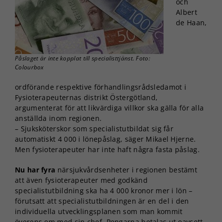
och
Albert
de Haan,
Påslaget är inte kopplat till specialisttjänst. Foto:
Colourbox
ordförande respektive förhandlingsrådsledamot i
Fysioterapeuternas distrikt Östergötland,
argumenterat för att likvärdiga villkor ska gälla för alla
anställda inom regionen.
– Sjuksköterskor som specialistutbildat sig får
automatiskt 4 000 i lönepåslag, säger Mikael Hjerne.
Men fysioterapeuter har inte haft några fasta påslag.
Nu har fyra
närsjukvårdsenheter i regionen bestämt
att även fysioterapeuter med godkänd
specialistutbildning ska ha 4 000 kronor mer i lön –
förutsatt att specialistutbildningen är en del i den
individuella utvecklingsplanen som man kommit
överens om med sin chef. Pengarna betalas ut oavsett