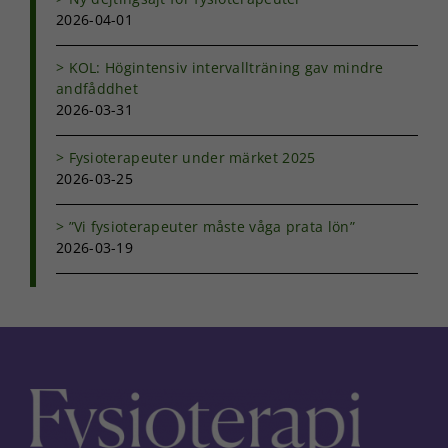
prestera så
2026-04-01
bra som
möjligt under
ditt besök.
KOL: Högintensiv intervallträning gav mindre
Om du nekar
andfåddhet
de här
2026-03-31
kakorna
kommer viss
Fysioterapeuter under märket 2025
funktionalitet
2026-03-25
att försvinna
från
hemsidan.
”Vi fysioterapeuter måste våga prata lön”
2026-03-19
Marknadsföring
Genom att dela
med dig av dina
intressen och ditt
beteende när du
surfar ökar du
chansen att få se
personligt
anpassat innehåll