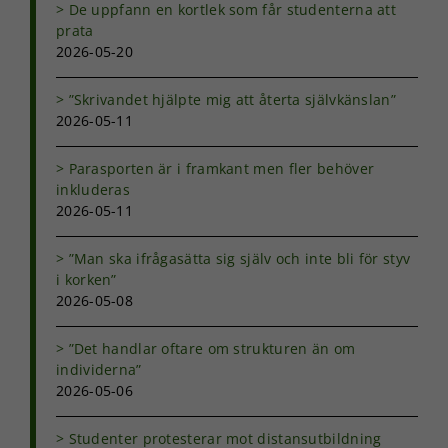
De uppfann en kortlek som får studenterna att
prata
2026-05-20
”Skrivandet hjälpte mig att återta självkänslan”
2026-05-11
Parasporten är i framkant men fler behöver
inkluderas
2026-05-11
”Man ska ifrågasätta sig själv och inte bli för styv
i korken”
2026-05-08
”Det handlar oftare om strukturen än om
Nödvändiga
individerna”
Dessa kakor
går inte att
2026-05-06
välja bort. De
behövs för
Studenter protesterar mot distansutbildning
att hemsidan