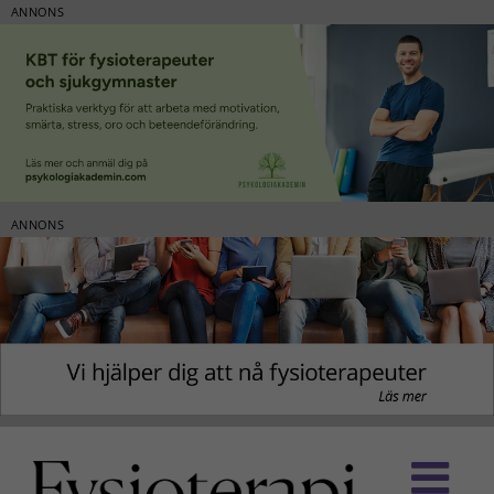
ANNONS
ANNONS
Fortsätt
till
innehållet