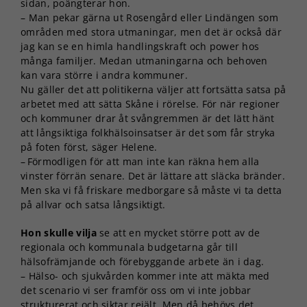
sidan, poängterar hon.
Nödvändiga
– Man pekar gärna ut Rosengård eller Lindängen som
Dessa kakor
områden med stora utmaningar, men det är också där
går inte att
jag kan se en himla handlingskraft och power hos
välja bort. De
behövs för
många familjer. Medan utmaningarna och behoven
att hemsidan
kan vara större i andra kommuner.
över huvud
Nu gäller det att politikerna väljer att fortsätta satsa på
taget ska
arbetet med att sätta Skåne i rörelse. För när regioner
fungera.
och kommuner drar åt svångremmen är det lätt hänt
att långsiktiga folkhälsoinsatser är det som får stryka
på foten först, säger Helene.
Statistik
– Förmodligen för att man inte kan räkna hem alla
För att vi ska
vinster förrän senare. Det är lättare att släcka bränder.
kunna
Men ska vi få friskare medborgare så måste vi ta detta
förbättra
på allvar och satsa långsiktigt.
hemsidans
funktionalitet
Hon skulle vilja
se att en mycket större pott av de
och
regionala och kommunala budgetarna går till
uppbyggnad,
hälsofrämjande och förebyggande arbete än i dag.
baserat på
hur
– Hälso- och sjukvården kommer inte att mäkta med
hemsidan
det scenario vi ser framför oss om vi inte jobbar
används.
strukturerat och siktar rejält. Men då behövs det