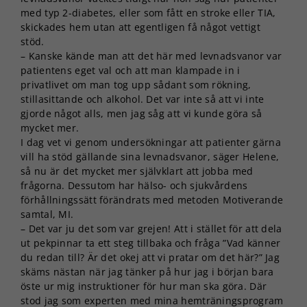
med typ 2-diabetes, eller som fått en stroke eller TIA,
skickades hem utan att egentligen få något vettigt
stöd.
– Kanske kände man att det här med levnadsvanor var
patientens eget val och att man klampade in i
privatlivet om man tog upp sådant som rökning,
stillasittande och alkohol. Det var inte så att vi inte
gjorde något alls, men jag såg att vi kunde göra så
mycket mer.
I dag vet vi genom undersökningar att patienter gärna
vill ha stöd gällande sina levnadsvanor, säger Helene,
så nu är det mycket mer självklart att jobba med
frågorna. Dessutom har hälso- och sjukvårdens
förhållningssätt förändrats med metoden Motiverande
samtal, MI.
– Det var ju det som var grejen! Att i stället för att dela
ut pekpinnar ta ett steg tillbaka och fråga ”Vad känner
du redan till? Är det okej att vi pratar om det här?” Jag
skäms nästan när jag tänker på hur jag i början bara
öste ur mig instruktioner för hur man ska göra. Där
stod jag som experten med mina hemträningsprogram