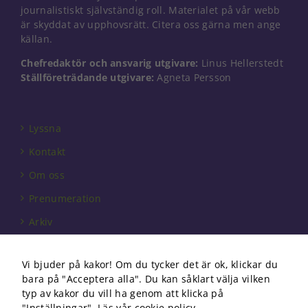
journalistiskt självständig roll. Materialet på vår webb
är skyddat av upphovsrätt. Citera oss gärna men ange
källan.
Chefredaktör och ansvarig utgivare:
Linus Hellerstedt
Ställföreträdande utgivare:
Agneta Persson
Lyssna
Kontakt
Om oss
Prenumeration
Arkiv
Annonsera
Vi bjuder på kakor! Om du tycker det är ok, klickar du
Förbundet
bara på "Acceptera alla". Du kan såklart välja vilken
Om cookies
typ av kakor du vill ha genom att klicka på
"Inställningar".
Läs vår cookie policy