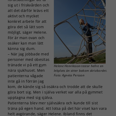
sig ut i friskvården och
att det därför krävs ett
aktivt och mycket
konkret arbete för att
göra det så lätt som
möjligt, säger Helene.
För är man ovan och
osäker kan man lätt
känna sig dum.
– När jag jobbade med
personer med obesitas
tränade vi på ett gym
Helene Henriksson testar hellre en
nära sjukhuset. Men
lekplats än sitter bakom skrivbordet.
Foto: Agneta Persson
patienterna vågade
inte gå in förrän jag
kom, de kände sig så osäkra och trodde att de skulle
göra bort sig. Men i själva verket var alla på gymmet
upptagna med sig själva.
Patienterna blev mer självsäkra och kunde till sist
träna på egen hand. Att lotsa på det här viset kan vara
helt avgörande, säger Helene. Ibland finns det