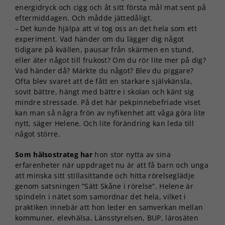
energidryck och cigg och åt sitt första mål mat sent på
eftermiddagen. Och mådde jättedåligt.
– Det kunde hjälpa att vi tog oss an det hela som ett
experiment. Vad händer om du lägger dig något
tidigare på kvällen, pausar från skärmen en stund,
eller äter något till frukost? Om du rör lite mer på dig?
Vad händer då? Märkte du något? Blev du piggare?
Ofta blev svaret att de fått en starkare självkänsla,
sovit bättre, hängt med bättre i skolan och känt sig
mindre stressade. På det här pekpinnebefriade viset
kan man så några frön av nyfikenhet att våga göra lite
nytt, säger Helene. Och lite förändring kan leda till
något större.
Som hälsostrateg har
hon stor nytta av sina
erfarenheter när uppdraget nu är att få barn och unga
att minska sitt stillasittande och hitta rörelseglädje
genom satsningen ”Sätt Skåne i rörelse”. Helene är
spindeln i nätet som samordnar det hela, vilket i
praktiken innebär att hon leder en samverkan mellan
kommuner, elevhälsa, Länsstyrelsen, BUP, lärosäten