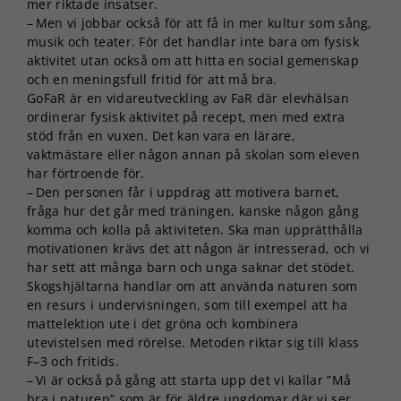
mer riktade insatser.
– Men vi jobbar också för att få in mer kultur som sång,
musik och teater. För det handlar inte bara om fysisk
aktivitet utan också om att hitta en social gemenskap
och en meningsfull fritid för att må bra.
GoFaR är en vidareutveckling av FaR där elevhälsan
ordinerar fysisk aktivitet på recept, men med extra
stöd från en vuxen. Det kan vara en lärare,
vaktmästare eller någon annan på skolan som eleven
har förtroende för.
– Den personen får i uppdrag att motivera barnet,
fråga hur det går med träningen, kanske någon gång
komma och kolla på aktiviteten. Ska man upprätthålla
motivationen krävs det att någon är intresserad, och vi
har sett att många barn och unga saknar det stödet.
Skogshjältarna handlar om att använda naturen som
en resurs i undervisningen, som till exempel att ha
mattelektion ute i det gröna och kombinera
utevistelsen med rörelse. Metoden riktar sig till klass
F–3 och fritids.
– Vi är också på gång att starta upp det vi kallar ”Må
bra i naturen” som är för äldre ungdomar där vi ser