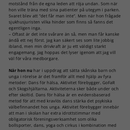
motstånd från de egna leden att röja undan. Som när
hon ville träna med sina patienter på utegym i parken.
Svaret blev att ”det får man inte”. Men när hon frågade
sjukhusjuristen vilka hinder som finns så fanns det
egentligen inga.
– Oftast är det inte svårare än så, men man får kanske
ändå ett nej först. Jag kan säkert ses som lite jobbig
ibland, men min drivkraft är ju ett väldigt starkt
engagemang. Jag hoppas det lyser igenom att jag vill
väl för våra medborgare.
När hon nu
har i uppdrag att sätta skånska barn och
unga i rörelse är det framför allt med hjälp av fyra
metoder: Dans för hälsa, Aktivitet förebygger, GoFaR
och Skogshjältarna. Aktiviteterna sker både under och
efter skoltid. Dans för hälsa är en evidensbaserad
metod för att med kravlös dans stärka det psykiska
välbefinnandet hos unga. Aktivitet förebygger innebär
att man i skolan har extra idrottstimmar med
obligatorisk föreningsverksamhet som olika
bollsporter, dans, yoga och cirkus i kombination med