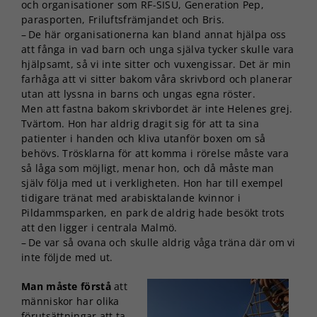
och organisationer som RF-SISU, Generation Pep,
parasporten, Friluftsfrämjandet och Bris.
– De här organisationerna kan bland annat hjälpa oss
att fånga in vad barn och unga själva tycker skulle vara
hjälpsamt, så vi inte sitter och vuxengissar. Det är min
farhåga att vi sitter bakom våra skrivbord och planerar
utan att lyssna in barns och ungas egna röster.
Men att fastna bakom skrivbordet är inte Helenes grej.
Tvärtom. Hon har aldrig dragit sig för att ta sina
patienter i handen och kliva utanför boxen om så
behövs. Trösklarna för att komma i rörelse måste vara
så låga som möjligt, menar hon, och då måste man
själv följa med ut i verkligheten. Hon har till exempel
tidigare tränat med arabisktalande kvinnor i
Pildammsparken, en park de aldrig hade besökt trots
att den ligger i centrala Malmö.
– De var så ovana och skulle aldrig våga träna där om vi
inte följde med ut.
Man måste förstå
att
människor har olika
förutsättningar att ta