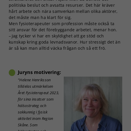
politiska beslut och avsatta resurser. Det här kräver
hårt arbete och nära samverkan mellan olika aktörer,
Upplevelse
det måste man ha klart för sig.
För att vår
Men fysioterapeuter som profession måste också ta
hemsida ska
sitt ansvar för det förebyggande arbetet, menar hon.
prestera så
– Jag tycker vi har en skyldighet att ge stöd och
bra som
kunskap kring goda levnadsvanor. Hur stressigt det än
möjligt under
är så kan man alltid väcka frågan och så ett frö.
ditt besök.
Om du nekar
de här
kakorna
Juryns motivering:
kommer viss
funktionalitet
”Helene Henriksson
att försvinna
tilldelas utmärkelsen
från
Året Fysioterapeut 2023,
hemsidan.
för sina insatser som
hälsostrateg och
sakkunnig i fysisk
Marknadsföring
aktivitet inom Region
Genom att dela
Skåne. Som
med dig av dina