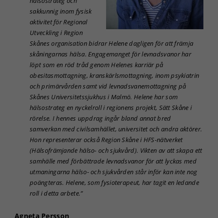
hälsostrateg och
intressen och ditt
beteende när du
sakkunnig inom fysisk
surfar ökar du
aktivitet för Regional
chansen att få se
Utveckling i Region
personligt
Skånes organisation bidrar Helene dagligen för att främja
anpassat innehåll
skåningarnas hälsa. Engagemanget för levnadsvanor har
och erbjudanden.
löpt som en röd tråd genom Helenes karriär på
obesitasmottagning, kranskärlsmottagning, inom psykiatrin
och primärvården samt vid levnadsvanemottagning på
Skånes Universitetssjukhus i Malmö. Helene har som
hälsostrateg en nyckelroll i regionens projekt, Sätt Skåne i
rörelse. I hennes uppdrag ingår bland annat bred
samverkan med civilsamhället, universitet och andra aktörer.
Hon representerar också Region Skåne i HFS-nätverket
(Hälsofrämjande hälso- och sjukvård). Vikten av att skapa ett
samhälle med förbättrade levnadsvanor för att lyckas med
utmaningarna hälso- och sjukvården står inför kan inte nog
poängteras. Helene, som fysioterapeut, har tagit en ledande
roll i detta arbete.”
Agneta Persson