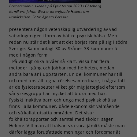
Prisceremonin skedde på Fysioterapi 2023 i Göteborg.
Komikern Johan Wester intervjuade Helene om
utmärkelsen. Foto: Agneta Persson
presentera någon vetenskaplig utvärdering av vad
satsningen ger i form av bättre psykisk hälsa. Men
redan nu står det klart att det börjat röra på sig i södra
Sverige. Sammanlagt 30 av Skånes 33 kommuner är
med i någon form.
– På väldigt olika nivåer så klart. Vissa har flera
metoder i gång och jobbar med helheten, medan
andra bara är i uppstarten. En del kommuner har till
och med anställt egna rörelsesamordnare, i några fall
är de fysioterapeuter vilket gör mig jätteglad eftersom
vår yrkesgrupp har mycket att bidra med här.
Fysiskt inaktiva barn och unga med psykisk ohälsa
finns i alla kommuner, både ekonomiskt välmående
och så kallat utsatta områden. Det visar
folkhälsorapporter och samtal med skolor, säger
Helene. Vill man att hälsan ska vara jämlik måste man
därför lägga förutfattade meningar och fördomar åt