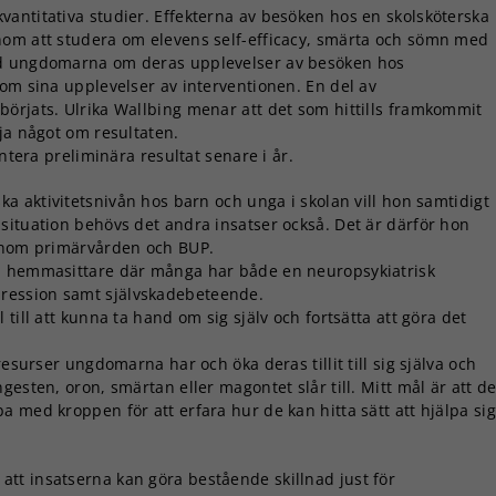
kvantitativa studier. Effekterna av besöken hos en skolsköterska
nom att studera om elevens self-efficacy, smärta och sömn med
ed ungdomarna om deras upplevelser av besöken hos
 om sina upplevelser av interventionen. En del av
örjats. Ulrika Wallbing menar att det som hittills framkommit
ja något om resultaten.
entera preliminära resultat senare i år.
ska aktivitetsnivån hos barn och unga i skolan vill hon samtidigt
situation behövs det andra insatser också. Det är därför hon
 inom primärvården och BUP.
pa hemmasittare där många har både en neuropsykiatrisk
ression samt självskadebeteende.
till att kunna ta hand om sig själv och fortsätta att göra det
resurser ungdomarna har och öka deras tillit till sig själva och
esten, oron, smärtan eller magontet slår till. Mitt mål är att d
 med kroppen för att erfara hur de kan hitta sätt att hjälpa sig
att insatserna kan göra bestående skillnad just för