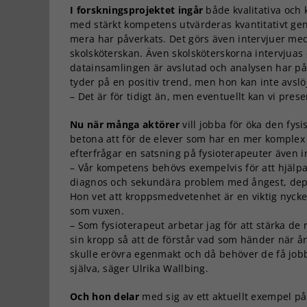
I forskningsprojektet ingår
både kvalitativa och 
med stärkt kompetens utvärderas kvantitativt ge
mera har påverkats. Det görs även intervjuer m
skolsköterskan. Även skolsköterskorna intervjuas
datainsamlingen är avslutad och analysen har påb
tyder på en positiv trend, men hon kan inte avslö
– Det är för tidigt än, men eventuellt kan vi pres
Nu när många aktörer
vill jobba för öka den fysi
betona att för de elever som har en mer komplex 
efterfrågar en satsning på fysioterapeuter även
– Vår kompetens behövs exempelvis för att hjäl
diagnos och sekundära problem med ångest, dep
Hon vet att kroppsmedvetenhet är en viktig nyckel 
som vuxen.
– Som fysioterapeut arbetar jag för att stärka de 
sin kropp så att de förstår vad som händer när ång
skulle erövra egenmakt och då behöver de få jobba
själva, säger Ulrika Wallbing.
Och hon delar
med sig av ett aktuellt exempel på 