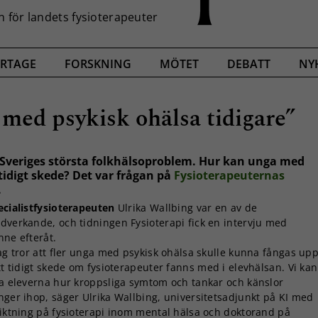
RTAGE
FORSKNING
MÖTET
DEBATT
NY
med psykisk ohälsa tidigare”
 Sveriges största folkhälsoproblem. Hur kan unga med
 tidigt skede? Det var frågan på
Fysioterapeuternas
.
ecialistfysioterapeuten
Ulrika Wallbing var en av de
dverkande, och tidningen Fysioterapi fick en intervju med
nne efteråt.
Jag tror att fler unga med psykisk ohälsa skulle kunna fångas up
tt tidigt skede om fysioterapeuter fanns med i elevhälsan. Vi kan
ra eleverna hur kroppsliga symtom och tankar och känslor
nger ihop, säger Ulrika Wallbing, universitetsadjunkt på KI med
riktning på fysioterapi inom mental hälsa och doktorand på