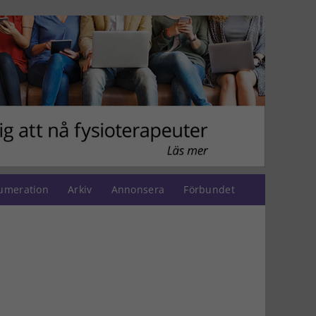
umeration
Arkiv
Annonsera
Förbundet