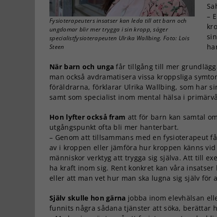
Sa
– 
Fysioterapeuters insatser kan leda till att barn och
kro
ungdomar blir mer trygga i sin kropp, säger
sin
specialistfysioterapeuten Ulrika Wallbing. Foto: Lois
har
Steen
När barn och unga
får tillgång till mer grundlä
man också avdramatisera vissa kroppsliga symtom
föräldrarna, förklarar Ulrika Wallbing, som har 
samt som specialist inom mental hälsa i primärv
Hon lyfter också fram
att för barn kan samtal o
utgångspunkt ofta bli mer hanterbart.
– Genom att tillsammans med en fysioterapeut f
av i kroppen eller jämföra hur kroppen känns vid
människor verktyg att trygga sig själva. Att till e
ha kraft inom sig. Rent konkret kan våra insatser 
eller att man vet hur man ska lugna sig själv för
Själv skulle hon gärna
jobba inom elevhälsan ell
funnits några sådana tjänster att söka, berättar 