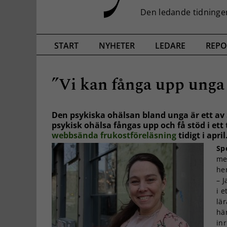
START
NYHETER
LEDARE
REPO
”Vi kan fånga upp unga 
Den psykiska ohälsan bland unga är ett av
psykisk ohälsa fångas upp och få stöd i ett
webbsända frukostföreläsning
tidigt i april
Sp
me
he
– 
i e
lä
hä
in