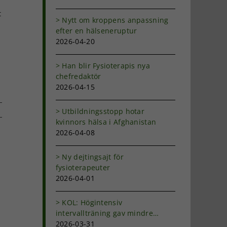
t
Nytt om kroppens anpassning
efter en hälseneruptur
2026-04-20
Han blir Fysioterapis nya
chefredaktör
2026-04-15
Utbildningsstopp hotar
kvinnors hälsa i Afghanistan
2026-04-08
dIn
-
ost
Ny dejtingsajt för
fysioterapeuter
2026-04-01
KOL: Högintensiv
intervallträning gav mindre
andfåddhet
2026-03-31