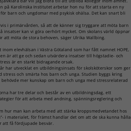
jälvklara där vill jag bidra till att utbilda kollegor inom ämnet.
 på Karolinska Institutet arbetar hon nu för att starta en ny
 för barn och ungdomar med psykisk ohälsa. Det kan snart bli
lvis i primärvården, så att de känner sig tryggare att möta barn
insatser kan vi göra oerhört mycket. Om skolans värld öppnar
för att möta de stora behoven, säger Ulrika Wallbing.
kt inom elevhälsan i Västra Götaland som har fått namnet HOPE,
n är att ge och sedan utvärdera insatser till högstadie- och
ess är en starkt bidragande orsak.
år har utvecklat en utbildningsinsats för skolsköterskor som ger
 stress och smärta hos barn och unga. Studien byggs kring
 de behövde mer kunskap om barn och unga med stressrelaterad
na har tre delar och består av en utbildningsdag, ett
egier för att arbeta med andning, spänningsreglering och
om hur man kan arbeta med att stärka kroppsmedvetandet hos
”- i materialet, för främst handlar det om att de ska kunna hålla
 att få fördjupade besvär.