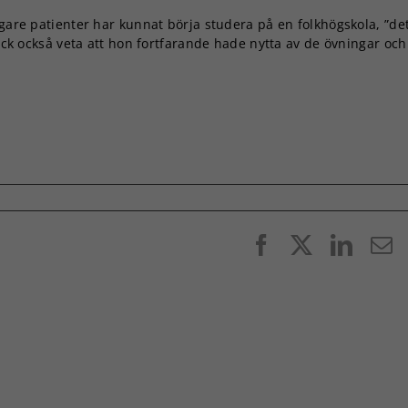
igare patienter har kunnat börja studera på en folkhögskola, ”de
Nödvändiga
fick också veta att hon fortfarande hade nytta av de övningar och
Dessa kakor
går inte att
välja bort. De
behövs för
att hemsidan
över huvud
taget ska
fungera.
Statistik
Facebook
X
Linke
E
För att vi ska
p
kunna
förbättra
hemsidans
funktionalitet
och
uppbyggnad,
baserat på
hur