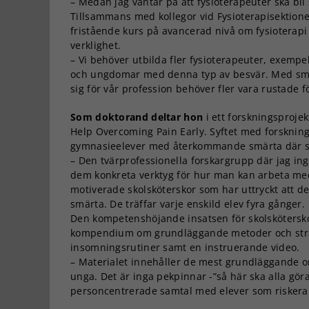
– Medan jag väntar på att fysioterapeuter ska bli s
Tillsammans med kollegor vid Fysioterapisektionen
fristående kurs på avancerad nivå om fysioterapi
verklighet.
– Vi behöver utbilda fler fysioterapeuter, exempe
och ungdomar med denna typ av besvär. Med små 
sig för vår profession behöver fler vara rustade 
Som doktorand deltar hon
i ett forskningsproje
Help Overcoming Pain Early. Syftet med forskninge
gymnasieelever med återkommande smärta där str
– Den tvärprofessionella forskargrupp där jag ing
dem konkreta verktyg för hur man kan arbeta med
motiverade skolsköterskor som har uttryckt att
smärta. De träffar varje enskild elev fyra gånger.
Den kompetenshöjande insatsen för skolsköterskor
kompendium om grundläggande metoder och strat
insomningsrutiner samt en instruerande video.
– Materialet innehåller de mest grundläggande 
unga. Det är inga pekpinnar -”så här ska alla göra
personcentrerade samtal med elever som riskerar