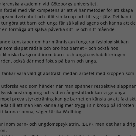
hlgrenska akademin vid Göteborgs universitet.
En fördel med vår kompetens är att vi har metoder för att skapa
ppsmedvetenhet och tillit sin kropp och till sig själv. Det kan i
 tur göra att barn och unga får så kallad agens och känna att de
 en förmåga att själva påverka sitt liv och sitt mående.
ggande kunskaper om hur människan fungerar fysiologiskt kan
 som skapat rädsla och oro hos barnet – och också hos
sin kliniska bakgrund inom barn- och ungdomshabiliteringen
ården, också där med fokus på barn och unga.
m tankar vara väldigt abstrakt, medan arbetet med kroppen som
å utforska vad som händer när man spänner respektive slappna
 fysisk ansträngning och vid en ångestattack kan vi ge unga
xempel prova styrketräning kan ge barnet en känsla av att faktiskt
leda till att man kan känna sig mer trygg i sin kropp på idrotten
 att kunna somna, säger Ulrika Wallbing.
er inom barn- och ungdomspsykiatrin, (BUP), men det har aldrig
hon.