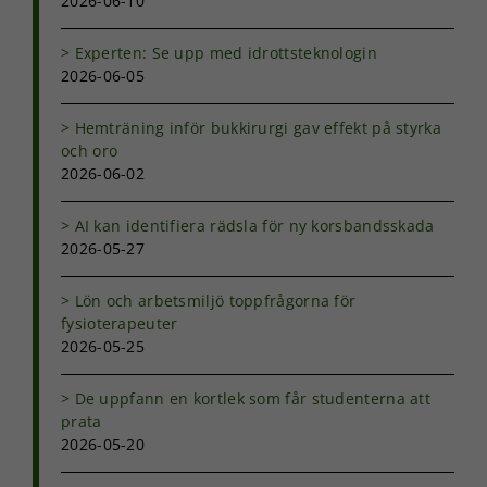
2026-06-10
fungera.
Experten: Se upp med idrottsteknologin
2026-06-05
Statistik
För att vi ska
kunna
Hemträning inför bukkirurgi gav effekt på styrka
förbättra
och oro
hemsidans
2026-06-02
funktionalitet
och
AI kan identifiera rädsla för ny korsbandsskada
uppbyggnad,
2026-05-27
baserat på
hur
hemsidan
Lön och arbetsmiljö toppfrågorna för
används.
fysioterapeuter
2026-05-25
Upplevelse
De uppfann en kortlek som får studenterna att
För att vår
prata
hemsida ska
2026-05-20
prestera så
bra som