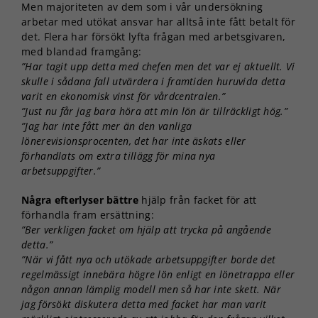
Men majoriteten av dem som i vår undersökning
arbetar med utökat ansvar har alltså inte fått betalt för
det. Flera har försökt lyfta frågan med arbetsgivaren,
med blandad framgång:
”Har tagit upp detta med chefen men det var ej aktuellt. Vi
skulle i sådana fall utvärdera i framtiden huruvida detta
varit en ekonomisk vinst för vårdcentralen.”
”Just nu får jag bara höra att min lön är tillräckligt hög.”
”Jag har inte fått mer än den vanliga
lönerevisionsprocenten, det har inte äskats eller
förhandlats om extra tillägg för mina nya
arbetsuppgifter.”
Några efterlyser bättre
hjälp från facket för att
förhandla fram ersättning:
”Ber verkligen facket om hjälp att trycka på angående
detta.”
”När vi fått nya och utökade arbetsuppgifter borde det
regelmässigt innebära högre lön enligt en lönetrappa eller
någon annan lämplig modell men så har inte skett. När
jag försökt diskutera detta med facket har man varit