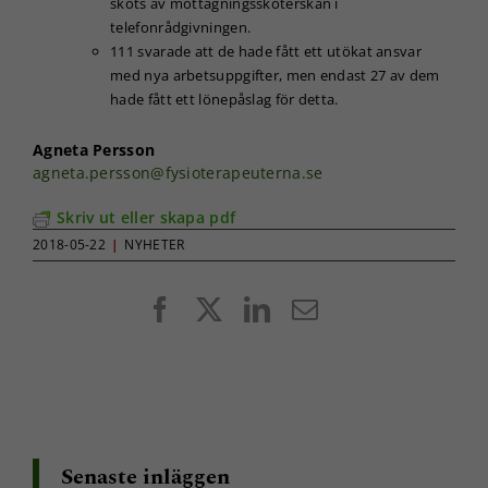
sköts av mottagningssköterskan i
telefonrådgivningen.
111 svarade att de hade fått ett utökat ansvar
med nya arbetsuppgifter, men endast 27 av dem
hade fått ett lönepåslag för detta.
Agneta Persson
agneta.persson@fysioterapeuterna.se
Skriv ut eller skapa pdf
2018-05-22
|
NYHETER
Facebook
X
LinkedIn
E-
post
Senaste inläggen