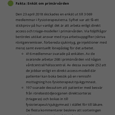
Fakta: Enkät om primärvården
Den 23 april 2018 skickades en enkät ut till 3 069
medlemmar i Fysioterapeuterna. Syftet var att få ett
stickprov på hur vanligt det är att arbeta enligt direkt
access och triage-modeller i primärvården. Via följdfrågor
berördes utökat ansvar med nya arbetsuppgifter (skriva
röntgenremisser, förbereda sjukintyg, ge injektioner med
mera) samt eventuellt lönepåslag för det arbetet.
416 medlemmar svarade på enkäten. Av de
svarande arbetar 268 i primärvården vid någon
vårdcentral/hälsocentral. Av dessa svarade 252 att
de jobbar enligt en direkt-access-modell där
patienter kan boka besök på en remissfri
mottagning hos fysioterapeut/sjukgymnast.
197 svarade dessutom att patienter med besvär
från rörelsestödjeorganen direktsorteras
(triageras) och bokas in till
fysioterapeut/sjukgymnast i stället för till läkare.
De flesta kommentarer beskrev att sorteringen