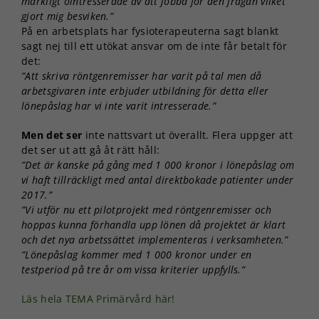
märkligt ointresserade av att jobba för den frågan vilket
gjort mig besviken.”
På en arbetsplats har fysioterapeuterna sagt blankt
sagt nej till ett utökat ansvar om de inte får betalt för
det:
”Att skriva röntgenremisser har varit på tal men då
arbetsgivaren inte erbjuder utbildning för detta eller
lönepåslag har vi inte varit intresserade.”
Men det ser
inte nattsvart ut överallt. Flera uppger att
det ser ut att gå åt rätt håll:
”Det är kanske på gång med 1 000 kronor i lönepåslag om
vi haft tillräckligt med antal direktbokade patienter under
2017.”
”Vi utför nu ett pilotprojekt med röntgenremisser och
hoppas kunna förhandla upp lönen då projektet är klart
och det nya arbetssättet implementeras i verksamheten.”
”Lönepåslag kommer med 1 000 kronor under en
testperiod på tre år om vissa kriterier uppfylls.”
Läs hela TEMA Primärvård här!