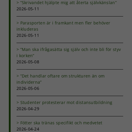
möjligt under
”Skrivandet hjälpte mig att återta självkänslan”
ditt besök.
2026-05-11
Om du nekar
de här
Parasporten är i framkant men fler behöver
kakorna
kommer viss
inkluderas
funktionalitet
2026-05-11
att försvinna
från
”Man ska ifrågasätta sig själv och inte bli för styv
hemsidan.
i korken”
2026-05-08
Marknadsföring
”Det handlar oftare om strukturen än om
Genom att dela
individerna”
med dig av dina
intressen och ditt
2026-05-06
beteende när du
surfar ökar du
Studenter protesterar mot distansutbildning
chansen att få se
2026-04-29
personligt
anpassat innehåll
och erbjudanden.
Fötter ska tränas specifikt och medvetet
2026-04-24