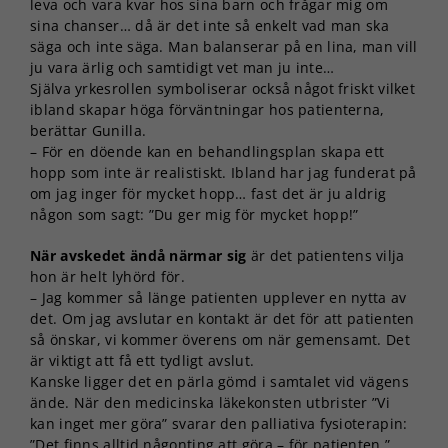
leva och vara kvar hos sina barn och frågar mig om
sina chanser… då är det inte så enkelt vad man ska
säga och inte säga. Man balanserar på en lina, man vill
ju vara ärlig och samtidigt vet man ju inte…
Själva yrkesrollen symboliserar också något friskt vilket
ibland skapar höga förväntningar hos patienterna,
berättar Gunilla.
– För en döende kan en behandlingsplan skapa ett
hopp som inte är realistiskt. Ibland har jag funderat på
om jag inger för mycket hopp… fast det är ju aldrig
någon som sagt: ”Du ger mig för mycket hopp!”
När avskedet ändå närmar sig
är det patientens vilja
hon är helt lyhörd för.
– Jag kommer så länge patienten upplever en nytta av
det. Om jag avslutar en kontakt är det för att patienten
Nödvändiga
så önskar, vi kommer överens om när gemensamt. Det
Dessa kakor
är viktigt att få ett tydligt avslut.
går inte att
Kanske ligger det en pärla gömd i samtalet vid vägens
välja bort. De
ände. När den medicinska läkekonsten utbrister ”Vi
behövs för
kan inget mer göra” svarar den palliativa fysioterapin:
att hemsidan
över huvud
”Det finns alltid någonting att göra – för patienten.”