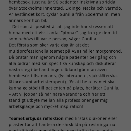
hembesök. Just nu är 96 patienter inskrivna spridda
över Stockholms innerstad, Lidingö, Nacka och Värmdö.
Är avståndet kort, cyklar Gunilla från Södermalm, men
annars kör hon bil.
– Det som är positivt är att jag inte har stressen att
hinna med ett visst antal ”pinnar”. Jag kan ge den tid
som behövs till varje person, säger Gunilla.
Det första som sker varje dag är att det
multiprofessionella teamet på ASIH håller morgonrond.
Då pratar man igenom några patienter per gång och
alla bidrar med sin specifika kunskap och diskuterar
nästa steg i behandlingen. Ibland gör man även
hembesök tillsammans, (fysioterapeut, sjuksköterska,
läkare samt arbetsterapeut), för att hela teamet ska
kunna ge stöd till patienten på plats, berättar Gunilla.
– Att vi jobbar så här nära varandra och har ett
ständigt utbyte mellan alla professioner ger mig
arbetsglädje och mycket inspiration!
Teamet erbjuds reflektion
med Erstas diakoner eller
präster för att hantera de särskilda påfrestningarna
med att jobba med döende, men tuffa dagar pratar