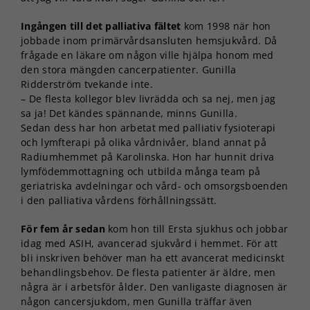
Ingången till det palliativa fältet
kom 1998 när hon
jobbade inom primärvårdsansluten hemsjukvård. Då
frågade en läkare om någon ville hjälpa honom med
den stora mängden cancerpatienter. Gunilla
Ridderström tvekande inte.
– De flesta kollegor blev livrädda och sa nej, men jag
sa ja! Det kändes spännande, minns Gunilla.
Sedan dess har hon arbetat med palliativ fysioterapi
och lymfterapi på olika vårdnivåer, bland annat på
Radiumhemmet på Karolinska. Hon har hunnit driva
lymfödemmottagning och utbilda många team på
geriatriska avdelningar och vård- och omsorgsboenden
i den palliativa vårdens förhållningssätt.
För fem år sedan
kom hon till Ersta sjukhus och jobbar
idag med ASIH, avancerad sjukvård i hemmet. För att
bli inskriven behöver man ha ett avancerat medicinskt
behandlingsbehov. De flesta patienter är äldre, men
några är i arbetsför ålder. Den vanligaste diagnosen är
någon cancersjukdom, men Gunilla träffar även