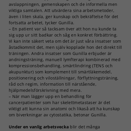
avslappningen, gemenskapen och de informella men
viktiga samtalen. Att utvärdera sina arbetsmetoder,
även i liten skala, ger kunskap och bekräftelse för det
fortsatta arbetet, tycker Gunilla.
– En patient var så tacksam över att hon nu kunde ta
sig upp ur sitt badkar och såg en konkret förbättring.
Vi kan inte säkert veta om det är just våra insatser som
åstadkommit det, men själv kopplade hon det direkt till
träningen. Andra insatser som Gunilla erbjuder är
andningsträning, manuell lymfterapi kombinerad med
kompressionsbehandling, smärtlindring (TENS och
akupunktur) som komplement till smärtläkemedel,
positionering och viloställningar, förflyttningsträning,
råd och regim, information till närstående,
hjälpmedelsförskrivning med mera.
– När man lägger upp en behandling för
cancerpatienter som har skelettmetastaser är det
viktigt att kunna sin anatomi och likaså att ha kunskap
om biverkningar av cytostatika, betonar Gunilla.
Under en vanlig arbetsvecka
blir det många