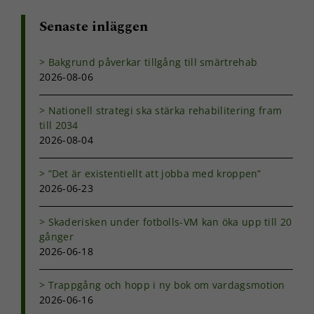
bra som
möjligt under
Senaste inläggen
ditt besök.
Om du nekar
de här
Bakgrund påverkar tillgång till smärtrehab
kakorna
2026-08-06
kommer viss
funktionalitet
Nationell strategi ska stärka rehabilitering fram
att försvinna
från
till 2034
hemsidan.
2026-08-04
”Det är existentiellt att jobba med kroppen”
Marknadsföring
2026-06-23
Genom att dela
med dig av dina
Skaderisken under fotbolls-VM kan öka upp till 20
intressen och ditt
gånger
beteende när du
2026-06-18
surfar ökar du
chansen att få se
personligt
Trappgång och hopp i ny bok om vardagsmotion
anpassat innehåll
2026-06-16
och erbjudanden.