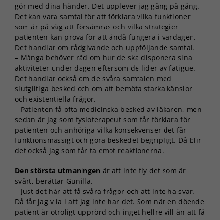
gör med dina händer. Det upplever jag gång på gång.
Det kan vara samtal för att förklara vilka funktioner
som är på väg att försämras och vilka strategier
patienten kan prova för att ändå fungera i vardagen.
Det handlar om rådgivande och uppföljande samtal.
– Många behöver råd om hur de ska disponera sina
aktiviteter under dagen eftersom de lider av fatigue.
Det handlar också om de svåra samtalen med
slutgiltiga besked och om att bemöta starka känslor
och existentiella frågor.
– Patienten få ofta medicinska besked av läkaren, men
sedan är jag som fysioterapeut som får förklara för
patienten och anhöriga vilka konsekvenser det får
funktionsmässigt och göra beskedet begripligt. Då blir
det också jag som får ta emot reaktionerna.
Den största utmaningen
är att inte fly det som är
svårt, berättar Gunilla.
– Just det här att få svåra frågor och att inte ha svar.
Då får jag vila i att jag inte har det. Som när en döende
patient är otroligt upprörd och inget hellre vill än att få