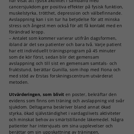
har visat att fysisk aktivitet i samband med
cancersjukdom ger positiva effekter på fysisk funktion,
muskelstyrka, trötthet, depression och välbefinnande.
Avslappning kan i sin tur ha betydelse för att minska
stress och ångest men också för att få kontakt med en
förändrad kropp.
– Antalet som kommer varierar utifrån dagsformen,
ibland är det sex patienter och bara två. Varje patient
har ett individuellt träningsprogram på 45 minuter
som de kör först, sedan blir det gemensam
avslappning och till sist en gemensam samtals- och
fruktstund, berättar Gunilla, som ihop med Fiona och
med stöd av Erstas forskningscentrum utvärderat
metoden.
Utvärderingen, som blivit
en poster, bekräftar den
evidens som finns om träning och avslappning vid svår
sjukdom. Deltagarna beskriver bland annat ökad
styrka, ökad självständighet i vardagslivets aktiviteter
och minskat behov av smärtstillande läkemedel. Några
patienter har intervjuats om sina upplevelser och
berättar om sin uppskattning av träningen,