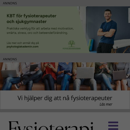
ANNONS
ANNONS
Fortsätt
till
innehållet