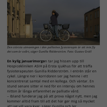
Den största utmaningen i den palliativa fysioterapin är att inte fly
det som är svårt, säger Gunilla Ridderström. Foto: Gustav Gräll
En kylig januarimorgo
n tar jag hissen upp till
Hospicekliniken ASIH på Ersta sjukhus för att träffa
fysioterapeuten Gunilla Ridderström. I entrén står en
cykel. Längre ner i korridoren ser jag henne i ett
koncentrerat samtal med en kollega. Och väntar. En
stund senare sitter vi ned för en intervju om hennes
nitton år långa erfarenhet av palliativ vård.
– Ibland funderar jag på att prova något nytt, men jag
kommer alltid fram till att det här ger mig så mycket
att jag vill vara kvar, säger Gunilla och ler.