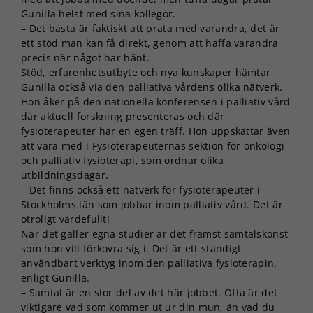
Gunilla helst med sina kollegor.
– Det bästa är faktiskt att prata med varandra, det är
ett stöd man kan få direkt, genom att haffa varandra
precis när något har hänt.
Stöd, erfarenhetsutbyte och nya kunskaper hämtar
Gunilla också via den palliativa vårdens olika nätverk.
Hon åker på den nationella konferensen i palliativ vård
där aktuell forskning presenteras och där
fysioterapeuter har en egen träff. Hon uppskattar även
att vara med i Fysioterapeuternas sektion för onkologi
och palliativ fysioterapi, som ordnar olika
utbildningsdagar.
– Det finns också ett nätverk för fysioterapeuter i
Stockholms län som jobbar inom palliativ vård. Det är
otroligt värdefullt!
När det gäller egna studier är det främst samtalskonst
som hon vill förkovra sig i. Det är ett ständigt
användbart verktyg inom den palliativa fysioterapin,
enligt Gunilla.
– Samtal är en stor del av det här jobbet. Ofta är det
viktigare vad som kommer ut ur din mun, än vad du