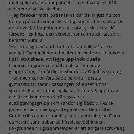
multisjuka äldre samt patienter med hjärtsvikt, KOL
och neurologiska skador.
– Jag försöker möta patienterna där de är just nu och
ta reda på vad som är det viktigaste för dem själva. Om
det är viktigt för patienten att vara fysiskt aktiv, då
försöker jag hitta den aktivitet som ännu går att göra,
berättar Gunilla.
”Hur kan jag träna och fortsätta vara aktiv?” är en
vanlig fråga i mötet med patienter med cancersjukdom
i palliativt skede. Att lägga upp individuella
träningsprogram och hålla i olika former av
gruppträning är därför en stor del av Gunillas vardag.
Träningen genomförs både hemma, i Erstas
gymnastiksal samt i bassängen på Rosenlunds
sjukhus. En av grupperna kallas Träna & Slappna av,
och är en kombinerad tränings- och
avslappningsgrupp som vänder sig både till ASIH-
patienter och inneliggande patienter. Den håller
Gunilla tillsammans med fysioterapeutkollegan Fiona
Cameron, som jobbar på hospiceavdelningen.
Bakgrunden till gruppmetoden är att tidigare forskning