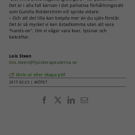
taget ska
Det är i alla fall kärnan i det palliativa förhållningssätt
fungera.
som Gunilla Ridderström vill sprida vidare.
– Och att det lilla kan betyda mer än du själv förstår.
Det är så mycket vi kan åstadkomma utan att vara
Statistik
”hands-on”. Om vi vågar vara kvar, lyssnar och
För att vi ska
bekräftar.
kunna
förbättra
hemsidans
Lois Steen
funktionalitet
lois.steen@fysioterapeuterna.se
och
uppbyggnad,
Skriv ut eller skapa pdf
baserat på
hur
2017-02-23
|
MÖTET
hemsidan
används.
Facebook
X
LinkedIn
E-
post
Upplevelse
För att vår
hemsida ska
prestera så