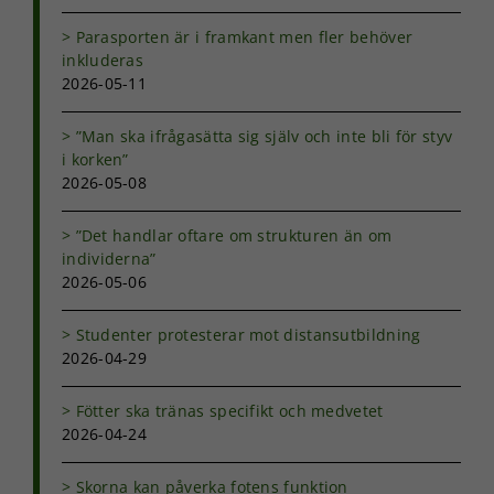
Parasporten är i framkant men fler behöver
inkluderas
Nödvändiga
2026-05-11
Dessa kakor
går inte att
välja bort. De
”Man ska ifrågasätta sig själv och inte bli för styv
behövs för
i korken”
att hemsidan
2026-05-08
över huvud
taget ska
fungera.
”Det handlar oftare om strukturen än om
individerna”
2026-05-06
Statistik
För att vi ska
Studenter protesterar mot distansutbildning
kunna
2026-04-29
förbättra
hemsidans
Fötter ska tränas specifikt och medvetet
funktionalitet
2026-04-24
och
uppbyggnad,
baserat på
Skorna kan påverka fotens funktion