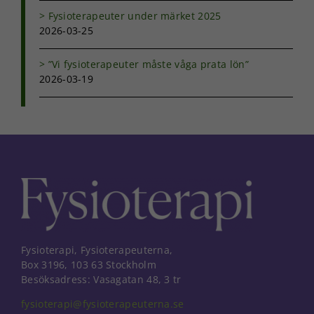
Genom att dela
Fysioterapeuter under märket 2025
med dig av dina
2026-03-25
intressen och ditt
beteende när du
surfar ökar du
”Vi fysioterapeuter måste våga prata lön”
chansen att få se
2026-03-19
personligt
anpassat innehåll
och erbjudanden.
Fysioterapi, Fysioterapeuterna,
Box 3196, 103 63 Stockholm
Besöksadress: Vasagatan 48, 3 tr
fysioterapi@fysioterapeuterna.se