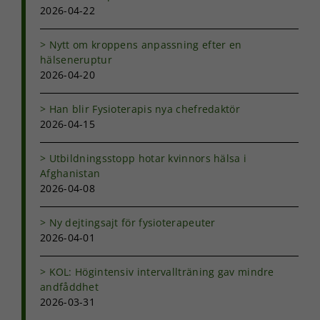
hur
2026-04-22
hemsidan
används.
Nytt om kroppens anpassning efter en
hälseneruptur
2026-04-20
Upplevelse
För att vår
hemsida ska
Han blir Fysioterapis nya chefredaktör
prestera så
2026-04-15
bra som
möjligt under
Utbildningsstopp hotar kvinnors hälsa i
ditt besök.
Afghanistan
Om du nekar
de här
2026-04-08
kakorna
kommer viss
Ny dejtingsajt för fysioterapeuter
funktionalitet
2026-04-01
att försvinna
från
hemsidan.
KOL: Högintensiv intervallträning gav mindre
andfåddhet
2026-03-31
Marknadsföring