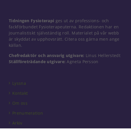
Tidningen Fysioterapi
ges ut av professions- och
fackförbundet Fysioterapeuterna. Redaktionen har en
journalistiskt självständig roll. Materialet på vår webb
är skyddat av upphovsrätt. Citera oss gärna men ange
källan.
Chefredaktör och ansvarig utgivare:
Linus Hellerstedt
Ställföreträdande utgivare:
Agneta Persson
Lyssna
Kontakt
Om oss
Prenumeration
Arkiv