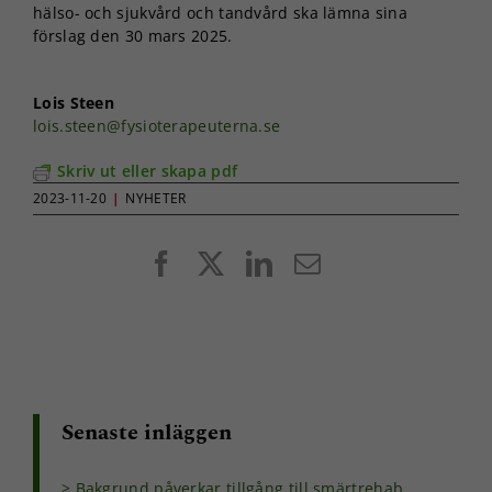
hälso- och sjukvård och tandvård ska lämna sina
förslag den 30 mars 2025.
Lois Steen
lois.steen@fysioterapeuterna.se
Skriv ut eller skapa pdf
2023-11-20
|
NYHETER
Facebook
X
LinkedIn
E-
post
Senaste inläggen
Bakgrund påverkar tillgång till smärtrehab