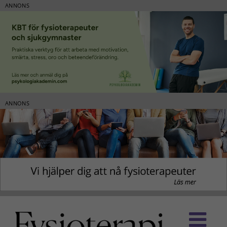
ANNONS
ANNONS
Fortsätt
till
innehållet