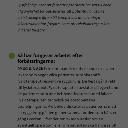
uppföljning visar att förbättringsarbetet har lett till ökad
tillgänglighet för patienterna, att patienterna i större
utsträckning träffar rätt kompetens, att en mängd
läkarresurser har frigjorts samt att rehabiliteringen kan
initieras tidigare.”
Så här fungerar arbetet efter
förbättringarna:
RYGG & NACKE:
Inkommande remisser sorteras av en
läkare som avgör vilka patienter som ska träffa
fysioterapeut respektive ryggkirurg. De flesta går direkt
till fysioterapeut. Fysioterapeuten avslutar på egen hand
de patienter som inte behöver diskuteras med läkare.
Fysioterapeuten tar också de postoperativa
uppföljningarna. Vid behov diskuteras patienterna med
Nödvändiga
en ryggkirurg på den gemensamma ronden som hålls en
Dessa kakor
gång i veckan. Efter det tar läkaren beslut om en
går inte att
eventuell operation, eller om patienten ska hänvisas till
välja bort. De