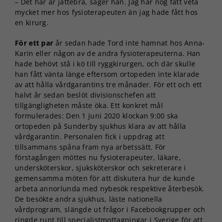
– Det här är jättebra, säger han. Jag har nog fått veta
mycket mer hos fysioterapeuten än jag hade fått hos
en kirurg.
För ett par
år sedan hade Tord inte hamnat hos Anna-
Karin eller någon av de andra fysioterapeuterna. Han
hade behövt stå i kö till ryggkirurgen, och där skulle
han fått vänta länge eftersom ortopeden inte klarade
av att hålla vårdgarantins tre månader. För ett och ett
halvt år sedan beslöt divisionschefen att
tillgängligheten måste öka. Ett konkret mål
formulerades: Den 1 juni 2020 klockan 9:00 ska
ortopeden på Sunderby sjukhus klara av att hålla
vårdgarantin. Personalen fick i uppdrag att
tillsammans spåna fram nya arbetssätt. För
förstagången möttes nu fysioterapeuter, läkare,
undersköterskor, sjuksköterskor och sekreterare i
gemensamma möten för att diskutera hur de kunde
arbeta annorlunda med nybesök respektive återbesök.
De besökte andra sjukhus, läste nationella
vårdprogram, slängde ut frågor i Facebookgrupper och
ringde runt till specialistmottagningar i Sverige för att