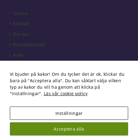
Lyssna
Kontakt
Om oss
Prenumeration
Arkiv
Annonsera
Vi bjuder på kakor! Om du tycker det är ok, klickar du
Förbundet
bara på "Acceptera alla". Du kan såklart välja vilken
Om cookies
typ av kakor du vill ha genom att klicka på
"Inställningar".
Läs vår cookie policy
Inställningar
Copyright 2026 Fysioterapi | All Rights Reserved
Acceptera alla
Facebook
Instagram