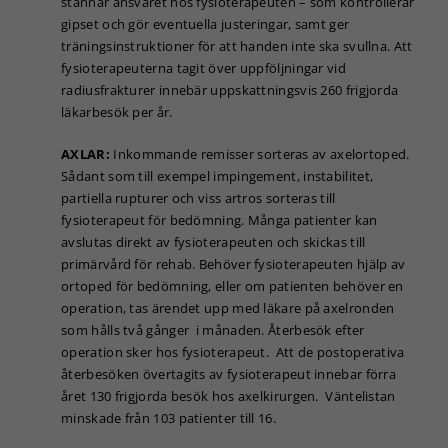
stannar ansvaret hos fysioterapeuten – som kontrollerar
För att vår
gipset och gör eventuella justeringar, samt ger
hemsida ska
prestera så
träningsinstruktioner för att handen inte ska svullna. Att
bra som
fysioterapeuterna tagit över uppföljningar vid
möjligt under
radiusfrakturer innebär uppskattningsvis 260 frigjorda
ditt besök.
läkarbesök per år.
Om du nekar
de här
AXLAR:
Inkommande remisser sorteras av axelortoped.
kakorna
Sådant som till exempel impingement, instabilitet,
kommer viss
funktionalitet
partiella rupturer och viss artros sorteras till
att försvinna
fysioterapeut för bedömning. Många patienter kan
från
avslutas direkt av fysioterapeuten och skickas till
hemsidan.
primärvård för rehab. Behöver fysioterapeuten hjälp av
ortoped för bedömning, eller om patienten behöver en
operation, tas ärendet upp med läkare på axelronden
Marknadsföring
som hålls två gånger i månaden. Återbesök efter
Genom att dela
operation sker hos fysioterapeut. Att de postoperativa
med dig av dina
återbesöken övertagits av fysioterapeut innebar förra
intressen och ditt
året 130 frigjorda besök hos axelkirurgen. Väntelistan
beteende när du
surfar ökar du
minskade från 103 patienter till 16.
chansen att få se