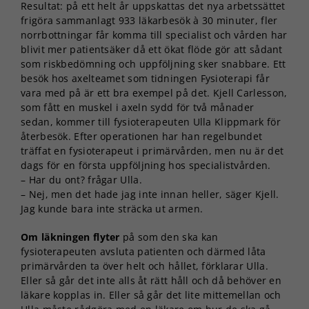
Resultat: på ett helt år uppskattas det nya arbetssättet
frigöra sammanlagt 933 läkarbesök à 30 minuter, fler
norrbottningar får komma till specialist och vården har
blivit mer patientsäker då ett ökat flöde gör att sådant
som riskbedömning och uppföljning sker snabbare. Ett
besök hos axelteamet som tidningen Fysioterapi får
vara med på är ett bra exempel på det. Kjell Carlesson,
som fått en muskel i axeln sydd för två månader
sedan, kommer till fysioterapeuten Ulla Klippmark för
återbesök. Efter operationen har han regelbundet
träffat en fysioterapeut i primärvården, men nu är det
dags för en första uppföljning hos specialistvården.
– Har du ont? frågar Ulla.
– Nej, men det hade jag inte innan heller, säger Kjell.
Jag kunde bara inte sträcka ut armen.
Om läkningen flyter
på som den ska kan
fysioterapeuten avsluta patienten och därmed låta
primärvården ta över helt och hållet, förklarar Ulla.
Eller så går det inte alls åt rätt håll och då behöver en
läkare kopplas in. Eller så går det lite mittemellan och