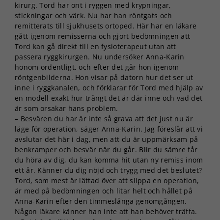
kirurg. Tord har ont i ryggen med krypningar,
stickningar och värk. Nu har han röntgats och
remitterats till sjukhusets ortoped. Här har en läkare
gått igenom remisserna och gjort bedömningen att
Tord kan gå direkt till en fysioterapeut utan att
passera ryggkirurgen. Nu undersöker Anna-Karin
honom ordentligt, och efter det går hon igenom
röntgenbilderna. Hon visar på datorn hur det ser ut
inne i ryggkanalen, och förklarar för Tord med hjälp av
en modell exakt hur trångt det är där inne och vad det
är som orsakar hans problem.
– Besvären du har är inte så grava att det just nu är
läge för operation, säger Anna-Karin. Jag föreslår att vi
avslutar det här i dag, men att du är uppmärksam på
benkramper och besvär när du går. Blir du sämre får
du höra av dig, du kan komma hit utan ny remiss inom
ett år. Känner du dig nöjd och trygg med det beslutet?
Tord, som mest är lättad över att slippa en operation,
är med på bedömningen och litar helt och hållet på
Anna-Karin efter den timmeslånga genomgången.
Någon läkare känner han inte att han behöver träffa.