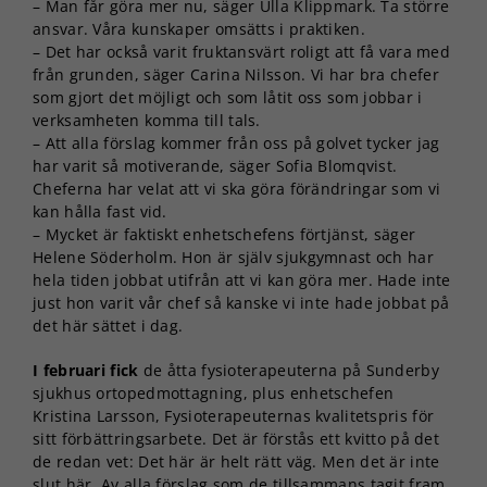
– Man får göra mer nu, säger Ulla Klippmark. Ta större
ansvar. Våra kunskaper omsätts i praktiken.
– Det har också varit fruktansvärt roligt att få vara med
från grunden, säger Carina Nilsson. Vi har bra chefer
som gjort det möjligt och som låtit oss som jobbar i
verksamheten komma till tals.
– Att alla förslag kommer från oss på golvet tycker jag
har varit så motiverande, säger Sofia Blomqvist.
Cheferna har velat att vi ska göra förändringar som vi
kan hålla fast vid.
– Mycket är faktiskt enhetschefens förtjänst, säger
Helene Söderholm. Hon är själv sjukgymnast och har
hela tiden jobbat utifrån att vi kan göra mer. Hade inte
just hon varit vår chef så kanske vi inte hade jobbat på
det här sättet i dag.
I februari fick
de åtta fysioterapeuterna på Sunderby
sjukhus ortopedmottagning, plus enhetschefen
Kristina Larsson, Fysioterapeuternas kvalitetspris för
sitt förbättringsarbete. Det är förstås ett kvitto på det
de redan vet: Det här är helt rätt väg. Men det är inte
slut här. Av alla förslag som de tillsammans tagit fram