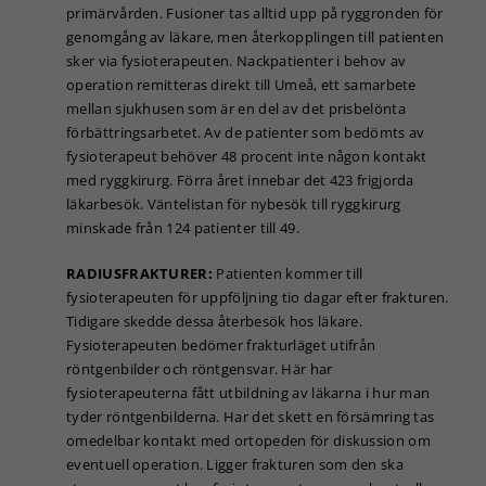
primärvården. Fusioner tas alltid upp på ryggronden för
behövs för
att hemsidan
genomgång av läkare, men återkopplingen till patienten
över huvud
sker via fysioterapeuten. Nackpatienter i behov av
taget ska
operation remitteras direkt till Umeå, ett samarbete
fungera.
mellan sjukhusen som är en del av det prisbelönta
förbättringsarbetet. Av de patienter som bedömts av
fysioterapeut behöver 48 procent inte någon kontakt
Statistik
med ryggkirurg. Förra året innebar det 423 frigjorda
För att vi ska
läkarbesök. Väntelistan för nybesök till ryggkirurg
kunna
minskade från 124 patienter till 49.
förbättra
hemsidans
RADIUSFRAKTURER:
Patienten kommer till
funktionalitet
och
fysioterapeuten för uppföljning tio dagar efter frakturen.
uppbyggnad,
Tidigare skedde dessa återbesök hos läkare.
baserat på
Fysioterapeuten bedömer frakturläget utifrån
hur
röntgenbilder och röntgensvar. Här har
hemsidan
fysioterapeuterna fått utbildning av läkarna i hur man
används.
tyder röntgenbilderna. Har det skett en försämring tas
omedelbar kontakt med ortopeden för diskussion om
eventuell operation. Ligger frakturen som den ska
Upplevelse