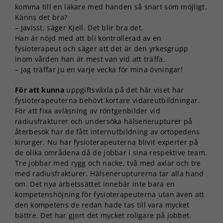
komma till en läkare med handen så snart som möjligt.
Känns det bra?
– Javisst, säger Kjell. Det blir bra det.
Han är nöjd med att bli kontrollerad av en
fysioterapeut och säger att det är den yrkesgrupp
inom vården han är mest van vid att träffa.
– Jag träffar ju en varje vecka för mina övningar!
För att kunna
uppgiftsväxla på det här viset har
fysioterapeuterna behövt kortare vidareutbildningar.
För att fixa avläsning av röntgenbilder vid
radiusfrakturer och undersöka hälsenerupturer på
återbesök har de fått internutbildning av ortopedens
kirurger. Nu har fysioterapeuterna blivit experter på
de olika områdena då de jobbar i sina respektive team.
Tre jobbar med rygg och nacke, två med axlar och tre
med radiusfrakturer. Hälsenerupturerna tar alla hand
om. Det nya arbetssättet innebär inte bara en
kompetenshöjning för fysioterapeuterna utan även att
den kompetens de redan hade tas till vara mycket
bättre. Det har gjort det mycket roligare på jobbet.