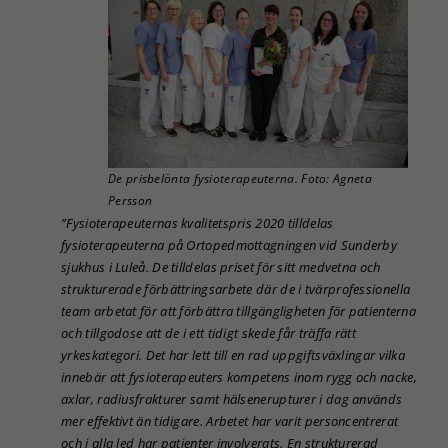
De prisbelönta fysioterapeuterna. Foto: Agneta
Persson
”Fysioterapeuternas kvalitetspris 2020 tilldelas
fysioterapeuterna på Ortopedmottagningen vid Sunderby
sjukhus i Luleå. De tilldelas priset för sitt medvetna och
strukturerade förbättringsarbete där de i tvärprofessionella
team arbetat för att förbättra tillgängligheten för patienterna
och tillgodose att de i ett tidigt skede får träffa rätt
yrkeskategori. Det har lett till en rad uppgiftsväxlingar vilka
innebär att fysioterapeuters kompetens inom rygg och nacke,
axlar, radiusfrakturer samt hälsenerupturer i dag används
mer effektivt än tidigare. Arbetet har varit personcentrerat
och i alla led har patienter involverats. En strukturerad