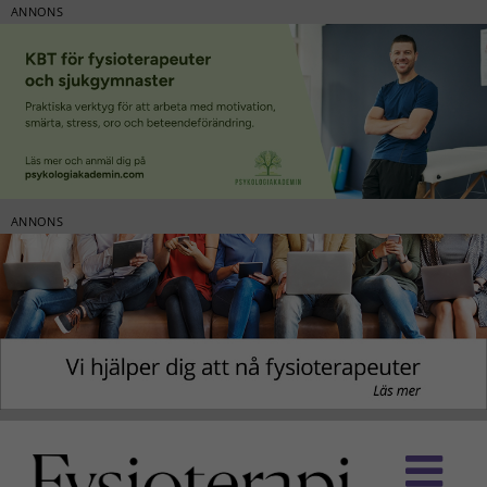
ANNONS
ANNONS
Fortsätt
till
innehållet