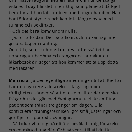
Ulla måste rådgöra med en läkare om hur de ska gå
vidare. I dag blir det inte riktigt som planerat då Kjell
berättar att han fått problem med högra handen. Han
har förlorat styrseln och kan inte längre nypa med
tumme och pekfinger.
– Och det bara kom? undrar Ulla.
– Ja, förra lördan. Det bara kom, och nu kan jag inte
greppa tag om nånting.
Och Ulla, som i och med det nya arbetssättet har i
uppdrag att bedöma och rangordna hur akut ett
läkarbesök är, säger att hon kommer att ta upp detta
med läkaren.
Men nu är
ju den egentliga anledningen till att Kjell är
här den nyopererade axeln. Ulla går igenom
rörligheten, känner så att muskeln sitter där den ska,
frågar hur det går med övningarna. Kjell är en flitig
patient som tränar tre gånger om dagen. Ulla
kontrollerar träningstekniken, gör små justeringar och
ger Kjell ett par extraövningar.
– Då bokar vi in dig på ett återbesök till mig för axeln
om en månad ungefär. Och så ser vi till att du får