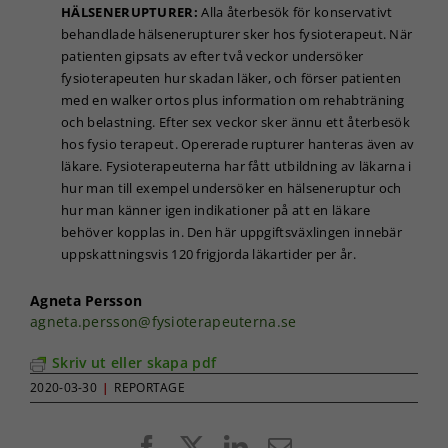
personligt
HÄLSENERUPTURER:
Alla återbesök för konservativt
anpassat innehåll
behandlade hälsenerupturer sker hos fysioterapeut. När
och erbjudanden.
patienten gipsats av efter två veckor undersöker
fysioterapeuten hur skadan läker, och förser patienten
med en walker ortos plus information om rehabträning
och belastning. Efter sex veckor sker ännu ett återbesök
hos fysio terapeut. Opererade rupturer hanteras även av
läkare. Fysioterapeuterna har fått utbildning av läkarna i
hur man till exempel undersöker en hälseneruptur och
hur man känner igen indikationer på att en läkare
behöver kopplas in. Den här uppgiftsväxlingen innebär
uppskattningsvis 120 frigjorda läkartider per år.
Agneta Persson
agneta.persson@fysioterapeuterna.se
Skriv ut eller skapa pdf
2020-03-30
|
REPORTAGE
Facebook
X
LinkedIn
E-