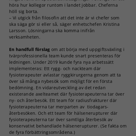
höra hur kollegor runtom i landet jobbar. Cheferna
höll sig borta.
– Vi utgick från filosofin att det inte är vi chefer som
ska säga gör si eller så, säger enhetschefen Kristina
Larsson. Lösningarna ska komma inifrån
verksamheten.
En handfull förslag
om att börja med uppgiftsväxling i
tvärprofessionella team kunde snart presenteras för
ledningen. Under 2019 kunde fyra nya arbetssätt
implementeras: Ett rygg- och nackteam där
fysioterapeuter avlastar ryggkirurgerna genom att ta
över så många nybesök som möjligt för en första
bedömning. En vidareutveckling av det redan
existerande axelteamet där fysioterapeuterna tar över
ny- och återbesök. Ett team för radiusfrakturer där
fysioterapeuterna tar merparten av tiodagars-
återbesöken. Och ett team för hälsenerupturer där
fysioterapeuterna tar över samtliga återbesök av
konservativt behandlade hälsenerupturer. (Se fakta om
de fyra förbättringsområdena.)