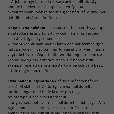
– Vi jobbar mycket med närvaro och stabilitet, säger
hon. Vi försöker också anpassa den fysiska
aktivitetsnivån. Många tar ut sig för hårt, så vi drar ner
det till en nivå som är läkande.
Unga vuxna behöver
även särskild hjälp att bygga upp
en stabilare grund för sitt liv och hitta vilka värden
som är viktiga, säger hon.
– Som vuxen är man mer erfaren och har förmodligen
haft perioder i livet som har fungerat bra. Men många
yngre behöver hjälp att hitta en riktning eftersom de
kanske aldrig har haft det innan. De behöver till
exempel inse att de inte måste köra på och vara bäst,
att de duger som de är.
Efter behandlingsperioden
på fyra månader får de
också till skillnad från övriga vuxna individuella
uppföljningar med både läkare, psykolog,
fysioterapeut och arbetsterapeut.
– Unga vuxna behöver mer individuellt stöd, säger Åsa
Agenstam. Och vi behöver se att den fortsatta
planeringen har hunnit ta vid innan vi släpper dem.