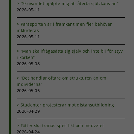
”Skrivandet hjälpte mig att återta självkänslan”
fungera.
2026-05-11
Statistik
Parasporten är i framkant men fler behöver
För att vi ska
inkluderas
kunna
2026-05-11
förbättra
hemsidans
”Man ska ifrågasätta sig själv och inte bli för styv
funktionalitet
i korken”
och
2026-05-08
uppbyggnad,
baserat på
hur
”Det handlar oftare om strukturen än om
hemsidan
individerna”
används.
2026-05-06
Studenter protesterar mot distansutbildning
Upplevelse
2026-04-29
För att vår
hemsida ska
prestera så
Fötter ska tränas specifikt och medvetet
bra som
2026-04-24