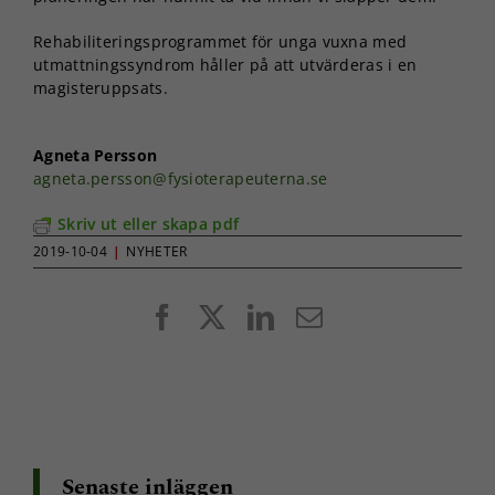
Rehabiliteringsprogrammet för unga vuxna med
utmattningssyndrom håller på att utvärderas i en
magisteruppsats.
Agneta Persson
agneta.persson@fysioterapeuterna.se
Skriv ut eller skapa pdf
2019-10-04
|
NYHETER
Facebook
X
LinkedIn
E-
post
Senaste inläggen