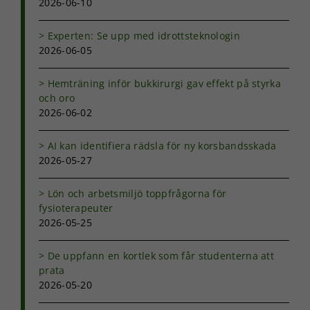
2026-06-10
Experten: Se upp med idrottsteknologin
2026-06-05
Hemträning inför bukkirurgi gav effekt på styrka
och oro
2026-06-02
AI kan identifiera rädsla för ny korsbandsskada
2026-05-27
Lön och arbetsmiljö toppfrågorna för
fysioterapeuter
Nödvändiga
2026-05-25
Dessa kakor
går inte att
välja bort. De
De uppfann en kortlek som får studenterna att
behövs för
prata
att hemsidan
2026-05-20
över huvud
taget ska