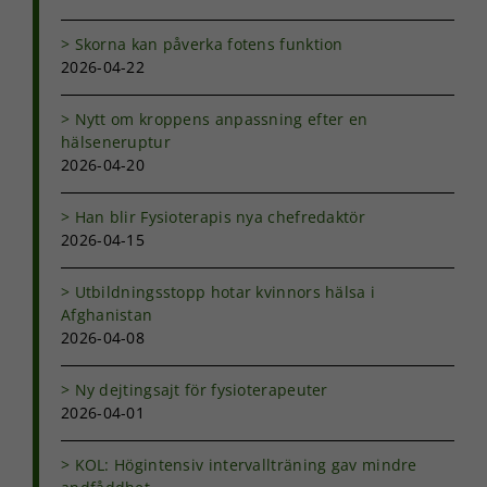
möjligt under
ditt besök.
Skorna kan påverka fotens funktion
Om du nekar
de här
2026-04-22
kakorna
kommer viss
Nytt om kroppens anpassning efter en
funktionalitet
hälseneruptur
att försvinna
2026-04-20
från
hemsidan.
Han blir Fysioterapis nya chefredaktör
2026-04-15
Marknadsföring
Genom att dela
Utbildningsstopp hotar kvinnors hälsa i
med dig av dina
Afghanistan
intressen och ditt
2026-04-08
beteende när du
surfar ökar du
chansen att få se
Ny dejtingsajt för fysioterapeuter
personligt
2026-04-01
anpassat innehåll
och erbjudanden.
KOL: Högintensiv intervallträning gav mindre