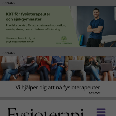
ANNONS
ANNONS
Fortsätt
till
innehållet