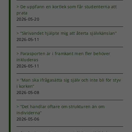
att hemsidan
De uppfann en kortlek som får studenterna att
över huvud
prata
taget ska
fungera.
2026-05-20
”Skrivandet hjälpte mig att återta självkänslan”
Statistik
2026-05-11
För att vi ska
kunna
Parasporten är i framkant men fler behöver
förbättra
inkluderas
hemsidans
2026-05-11
funktionalitet
och
uppbyggnad,
”Man ska ifrågasätta sig själv och inte bli för styv
baserat på
i korken”
hur
2026-05-08
hemsidan
används.
”Det handlar oftare om strukturen än om
individerna”
2026-05-06
Upplevelse
För att vår
hemsida ska