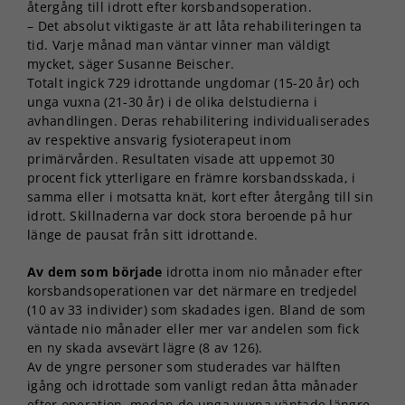
återgång till idrott efter korsbandsoperation.
– Det absolut viktigaste är att låta rehabiliteringen ta
tid. Varje månad man väntar vinner man väldigt
mycket, säger Susanne Beischer.
Totalt ingick 729 idrottande ungdomar (15-20 år) och
unga vuxna (21-30 år) i de olika delstudierna i
avhandlingen. Deras rehabilitering individualiserades
av respektive ansvarig fysioterapeut inom
primärvården. Resultaten visade att uppemot 30
procent fick ytterligare en främre korsbandsskada, i
samma eller i motsatta knät, kort efter återgång till sin
idrott. Skillnaderna var dock stora beroende på hur
länge de pausat från sitt idrottande.
Av dem som började
idrotta inom nio månader efter
korsbandsoperationen var det närmare en tredjedel
(10 av 33 individer) som skadades igen. Bland de som
väntade nio månader eller mer var andelen som fick
en ny skada avsevärt lägre (8 av 126).
Av de yngre personer som studerades var hälften
igång och idrottade som vanligt redan åtta månader
efter operation, medan de unga vuxna väntade längre.