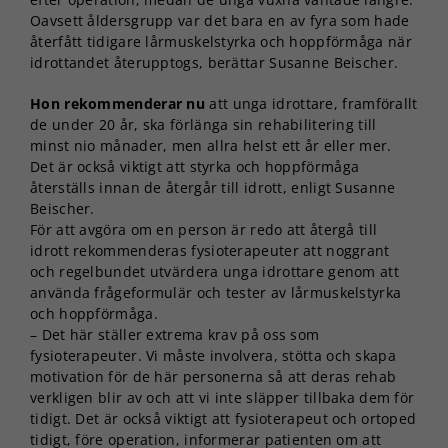
Oavsett åldersgrupp var det bara en av fyra som hade
återfått tidigare lårmuskelstyrka och hoppförmåga när
idrottandet återupptogs, berättar Susanne Beischer.
Hon rekommenderar nu
att unga idrottare, framförallt
de under 20 år, ska förlänga sin rehabilitering till
minst nio månader, men allra helst ett år eller mer.
Det är också viktigt att styrka och hoppförmåga
återställs innan de återgår till idrott, enligt Susanne
Beischer.
För att avgöra om en person är redo att återgå till
idrott rekommenderas fysioterapeuter att noggrant
och regelbundet utvärdera unga idrottare genom att
använda frågeformulär och tester av lårmuskelstyrka
och hoppförmåga.
– Det här ställer extrema krav på oss som
fysioterapeuter. Vi måste involvera, stötta och skapa
motivation för de här personerna så att deras rehab
verkligen blir av och att vi inte släpper tillbaka dem för
tidigt. Det är också viktigt att fysioterapeut och ortoped
tidigt, före operation, informerar patienten om att