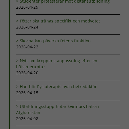
Studenter protesterar mot distansutbildning
prestera så
2026-04-29
bra som
möjligt under
Fötter ska tränas specifikt och medvetet
ditt besök.
Om du nekar
2026-04-24
de här
kakorna
Skorna kan påverka fotens funktion
kommer viss
2026-04-22
funktionalitet
att försvinna
från
Nytt om kroppens anpassning efter en
hemsidan.
hälseneruptur
2026-04-20
Marknadsföring
Han blir Fysioterapis nya chefredaktör
Genom att dela
2026-04-15
med dig av dina
intressen och ditt
Utbildningsstopp hotar kvinnors hälsa i
beteende när du
surfar ökar du
Afghanistan
chansen att få se
2026-04-08
personligt
anpassat innehåll