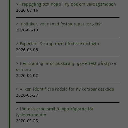
Trappgång och hopp i ny bok om vardagsmotion
2026-06-16
”Politiker, vet ni vad fysioterapeuter gör?”
2026-06-10
Experten: Se upp med idrottsteknologin
2026-06-05
Hemträning inför bukkirurgi gav effekt på styrka
och oro
2026-06-02
AI kan identifiera rädsla för ny korsbandsskada
2026-05-27
Nödvändiga
Dessa kakor
Lön och arbetsmiljö toppfrågorna för
går inte att
fysioterapeuter
välja bort. De
2026-05-25
behövs för