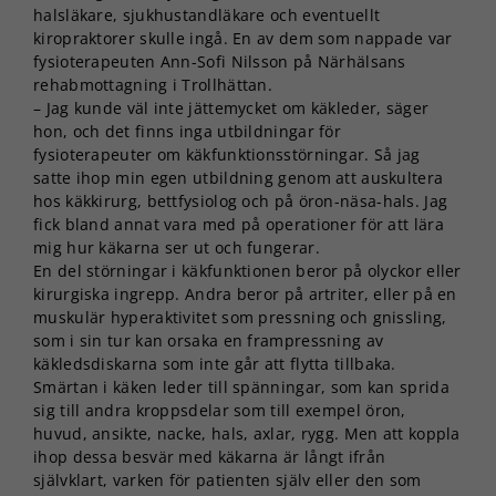
halsläkare, sjukhustandläkare och eventuellt
kiropraktorer skulle ingå. En av dem som nappade var
fysioterapeuten Ann-Sofi Nilsson på Närhälsans
rehabmottagning i Trollhättan.
– Jag kunde väl inte jättemycket om käkleder, säger
hon, och det finns inga utbildningar för
fysioterapeuter om käkfunktionsstörningar. Så jag
satte ihop min egen utbildning genom att auskultera
hos käkkirurg, bettfysiolog och på öron-näsa-hals. Jag
fick bland annat vara med på operationer för att lära
mig hur käkarna ser ut och fungerar.
En del störningar i käkfunktionen beror på olyckor eller
kirurgiska ingrepp. Andra beror på artriter, eller på en
muskulär hyperaktivitet som pressning och gnissling,
som i sin tur kan orsaka en frampressning av
käkledsdiskarna som inte går att flytta tillbaka.
Smärtan i käken leder till spänningar, som kan sprida
sig till andra kroppsdelar som till exempel öron,
huvud, ansikte, nacke, hals, axlar, rygg. Men att koppla
ihop dessa besvär med käkarna är långt ifrån
självklart, varken för patienten själv eller den som