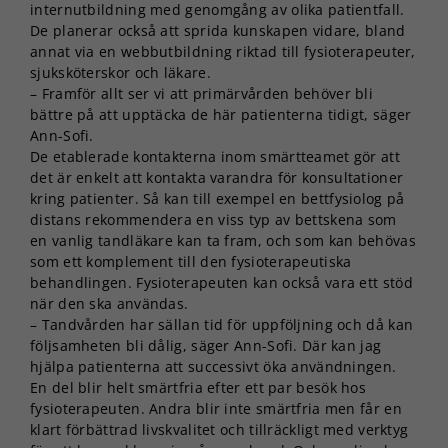
internutbildning med genomgång av olika patientfall.
De planerar också att sprida kunskapen vidare, bland
annat via en webbutbildning riktad till fysioterapeuter,
sjuksköterskor och läkare.
– Framför allt ser vi att primärvården behöver bli
bättre på att upptäcka de här patienterna tidigt, säger
Ann-Sofi.
De etablerade kontakterna inom smärtteamet gör att
det är enkelt att kontakta varandra för konsultationer
kring patienter. Så kan till exempel en bettfysiolog på
distans rekommendera en viss typ av bettskena som
en vanlig tandläkare kan ta fram, och som kan behövas
som ett komplement till den fysioterapeutiska
behandlingen. Fysioterapeuten kan också vara ett stöd
när den ska användas.
– Tandvården har sällan tid för uppföljning och då kan
följsamheten bli dålig, säger Ann-Sofi. Där kan jag
hjälpa patienterna att successivt öka användningen.
En del blir helt smärtfria efter ett par besök hos
fysioterapeuten. Andra blir inte smärtfria men får en
klart förbättrad livskvalitet och tillräckligt med verktyg