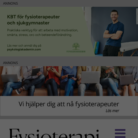
ANNONS
ANNONS
Fortsätt
till
innehållet