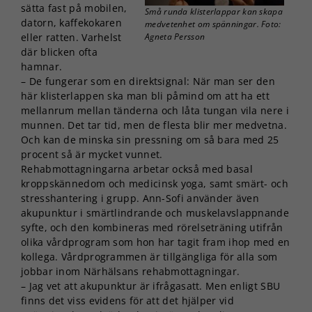
sätta fast på mobilen,
Små runda klisterlappar kan skapa
datorn, kaffekokaren
medvetenhet om spänningar. Foto:
eller ratten. Varhelst
Agneta Persson
där blicken ofta
hamnar.
– De fungerar som en direktsignal: När man ser den
här klisterlappen ska man bli påmind om att ha ett
mellanrum mellan tänderna och låta tungan vila nere i
munnen. Det tar tid, men de flesta blir mer medvetna.
Och kan de minska sin pressning om så bara med 25
procent så är mycket vunnet.
Rehabmottagningarna arbetar också med basal
kroppskännedom och medicinsk yoga, samt smärt- och
stresshantering i grupp. Ann-Sofi använder även
akupunktur i smärtlindrande och muskelavslappnande
syfte, och den kombineras med rörelseträning utifrån
olika vårdprogram som hon har tagit fram ihop med en
kollega. Vårdprogrammen är tillgängliga för alla som
jobbar inom Närhälsans rehabmottagningar.
– Jag vet att akupunktur är ifrågasatt. Men enligt SBU
finns det viss evidens för att det hjälper vid