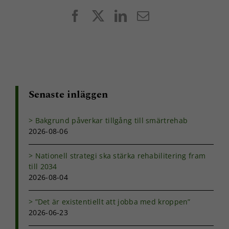
chansen att få se
personligt
Facebook
X
LinkedIn
E-
anpassat innehåll
post
och erbjudanden.
Senaste inläggen
Bakgrund påverkar tillgång till smärtrehab
2026-08-06
Nationell strategi ska stärka rehabilitering fram
till 2034
2026-08-04
”Det är existentiellt att jobba med kroppen”
2026-06-23