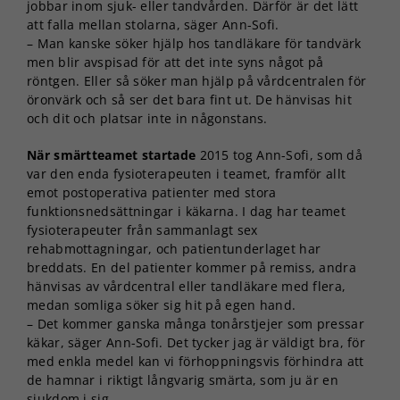
jobbar inom sjuk- eller tandvården. Därför är det lätt
att falla mellan stolarna, säger Ann-Sofi.
– Man kanske söker hjälp hos tandläkare för tandvärk
men blir avspisad för att det inte syns något på
röntgen. Eller så söker man hjälp på vårdcentralen för
öronvärk och så ser det bara fint ut. De hänvisas hit
och dit och platsar inte in någonstans.
När smärtteamet startade
2015 tog Ann-Sofi, som då
var den enda fysioterapeuten i teamet, framför allt
emot postoperativa patienter med stora
funktionsnedsättningar i käkarna. I dag har teamet
fysioterapeuter från sammanlagt sex
rehabmottagningar, och patientunderlaget har
breddats. En del patienter kommer på remiss, andra
hänvisas av vårdcentral eller tandläkare med flera,
medan somliga söker sig hit på egen hand.
– Det kommer ganska många tonårstjejer som pressar
käkar, säger Ann-Sofi. Det tycker jag är väldigt bra, för
med enkla medel kan vi förhoppningsvis förhindra att
de hamnar i riktigt långvarig smärta, som ju är en
sjukdom i sig.