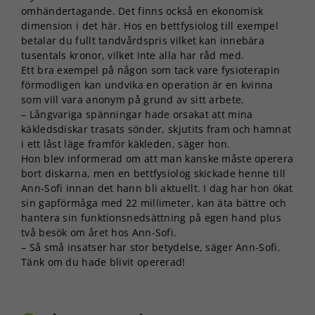
omhändertagande. Det finns också en ekonomisk
dimension i det här. Hos en bettfysiolog till exempel
betalar du fullt tandvårdspris vilket kan innebära
tusentals kronor, vilket inte alla har råd med.
Ett bra exempel på någon som tack vare fysioterapin
förmodligen kan undvika en operation är en kvinna
som vill vara anonym på grund av sitt arbete.
– Långvariga spänningar hade orsakat att mina
käkledsdiskar trasats sönder, skjutits fram och hamnat
i ett låst läge framför käkleden, säger hon.
Hon blev informerad om att man kanske måste operera
bort diskarna, men en bettfysiolog skickade henne till
Ann-Sofi innan det hann bli aktuellt. I dag har hon ökat
sin gapförmåga med 22 millimeter, kan äta bättre och
hantera sin funktionsnedsättning på egen hand plus
två besök om året hos Ann-Sofi.
– Så små insatser har stor betydelse, säger Ann-Sofi.
Tänk om du hade blivit opererad!
Nödvändiga
Dessa kakor
går inte att