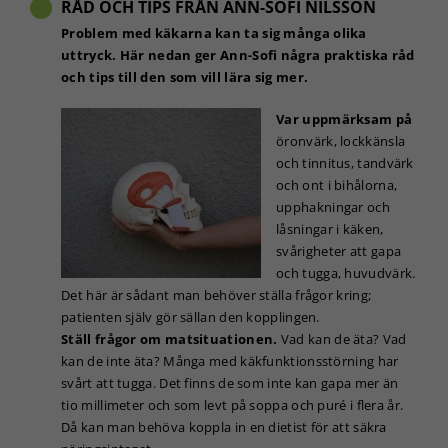
RÅD OCH TIPS FRÅN ANN-SOFI NILSSON
välja bort. De
behövs för
Problem med käkarna kan ta sig många olika
att hemsidan
uttryck. Här nedan ger Ann-Sofi några praktiska råd
över huvud
och tips till den som vill lära sig mer.
taget ska
fungera.
Var uppmärksam på
öronvärk, lockkänsla
och tinnitus, tandvärk
Statistik
och ont i bihålorna,
För att vi ska
upphakningar och
kunna
låsningar i käken,
förbättra
svårigheter att gapa
hemsidans
funktionalitet
och tugga, huvudvärk.
och
Det här är sådant man behöver ställa frågor kring;
uppbyggnad,
patienten själv gör sällan den kopplingen.
baserat på
Ställ frågor om matsituationen.
Vad kan de äta? Vad
hur
kan de inte äta? Många med käkfunktionsstörning har
hemsidan
svårt att tugga. Det finns de som inte kan gapa mer än
används.
tio millimeter och som levt på soppa och puré i flera år.
Då kan man behöva koppla in en dietist för att säkra