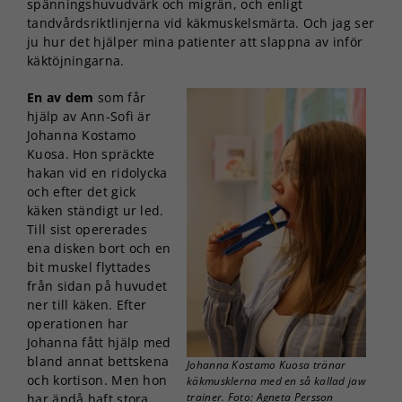
spänningshuvudvärk och migrän, och enligt
tandvårdsriktlinjerna vid käkmuskelsmärta. Och jag ser
ju hur det hjälper mina patienter att slappna av inför
käktöjningarna.
En av dem
som får
hjälp av Ann-Sofi är
Johanna Kostamo
Kuosa. Hon spräckte
hakan vid en ridolycka
och efter det gick
käken ständigt ur led.
Till sist opererades
ena disken bort och en
bit muskel flyttades
från sidan på huvudet
ner till käken. Efter
operationen har
Johanna fått hjälp med
bland annat bettskena
Johanna Kostamo Kuosa tränar
och kortison. Men hon
käkmusklerna med en så kallad jaw
trainer. Foto: Agneta Persson
har ändå haft stora