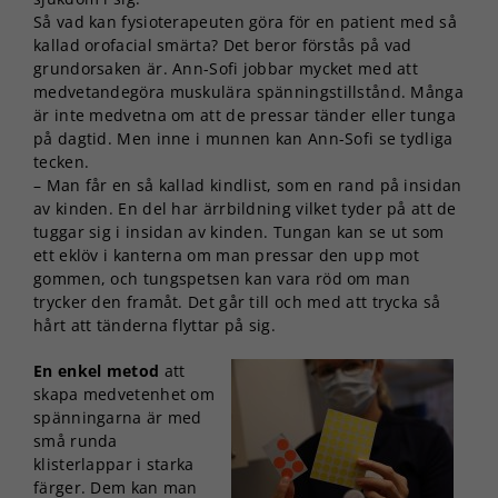
Så vad kan fysioterapeuten göra för en patient med så
kallad orofacial smärta? Det beror förstås på vad
grundorsaken är. Ann-Sofi jobbar mycket med att
medvetandegöra muskulära spänningstillstånd. Många
är inte medvetna om att de pressar tänder eller tunga
på dagtid. Men inne i munnen kan Ann-Sofi se tydliga
tecken.
– Man får en så kallad kindlist, som en rand på insidan
av kinden. En del har ärrbildning vilket tyder på att de
tuggar sig i insidan av kinden. Tungan kan se ut som
ett eklöv i kanterna om man pressar den upp mot
gommen, och tungspetsen kan vara röd om man
trycker den framåt. Det går till och med att trycka så
hårt att tänderna flyttar på sig.
En enkel metod
att
skapa medvetenhet om
spänningarna är med
små runda
klisterlappar i starka
färger. Dem kan man