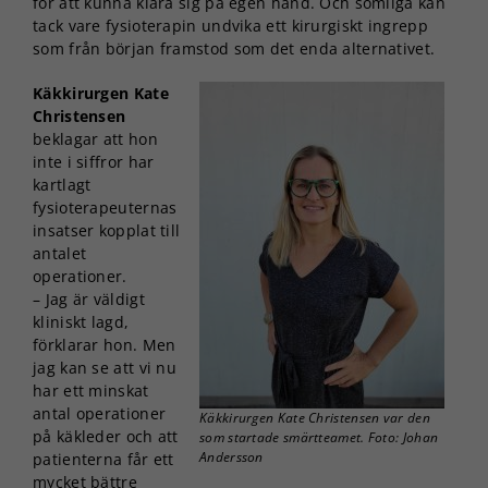
för att kunna klara sig på egen hand. Och somliga kan
tack vare fysioterapin undvika ett kirurgiskt ingrepp
som från början framstod som det enda alternativet.
Käkkirurgen Kate
Christensen
beklagar att hon
inte i siffror har
kartlagt
fysioterapeuternas
insatser kopplat till
antalet
operationer.
– Jag är väldigt
kliniskt lagd,
förklarar hon. Men
jag kan se att vi nu
har ett minskat
antal operationer
Käkkirurgen Kate Christensen var den
på käkleder och att
som startade smärtteamet. Foto: Johan
Andersson
patienterna får ett
mycket bättre