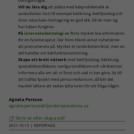
näringsintaget.
Upplevelse
Vill du lära dig
att jobba med käkproblematik är
För att vår
hemsida ska
auskultation hos till exempel käkkirurg, bettfysiolog och
prestera så
öron-näsa-hals-mottagning en god idé. Då lär man sig
bra som
hur käken fungerar.
möjligt under
På
internetodontologi.se
finns mycket bra information
ditt besök.
för en fysioterapeut. Där finns bland annat nyhetsbrev
Om du nekar
att prenumerera på. Mycket är tandvårdsinriktat, men en
de här
kakorna
del handlar om käkfunktionsstörning.
kommer viss
Skapa ett brett nätverk
med bettfysiolog, käkkirurg,
funktionalitet
specialisttandläkare, vanliga tandläkare och vårdcentral.
att försvinna
Informera alla om att ni finns och vad ni kan göra. Se till
från
att träffas fysiskt med jämna mellanrum, då blir det
hemsidan.
mycket lättare att sedan lyfta luren för att fråga något.
Agneta Persson
Marknadsföring
agneta.persson@fysioterapeuterna.se
Genom att dela
med dig av dina
Skriv ut eller skapa pdf
intressen och ditt
beteende när du
2021-10-13
|
REPORTAGE
surfar ökar du