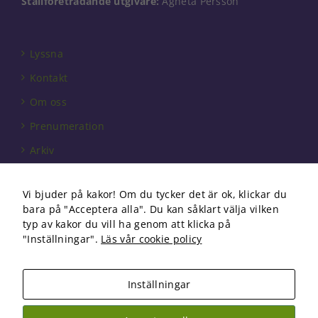
Ställföreträdande utgivare:
Agneta Persson
Lyssna
Kontakt
Om oss
Prenumeration
Arkiv
Annonsera
Vi bjuder på kakor! Om du tycker det är ok, klickar du
Förbundet
bara på "Acceptera alla". Du kan såklart välja vilken
Om cookies
typ av kakor du vill ha genom att klicka på
"Inställningar".
Läs vår cookie policy
Inställningar
Copyright 2026 Fysioterapi | All Rights Reserved