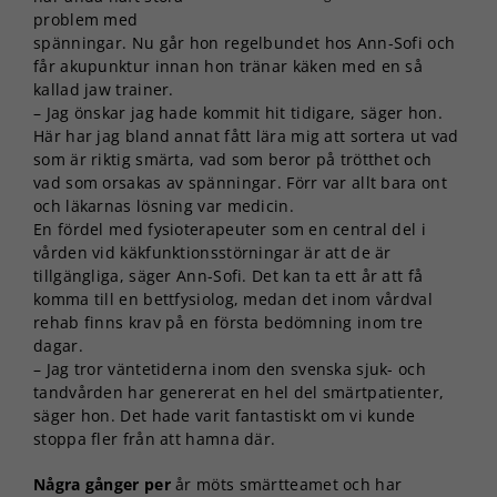
problem med
spänningar. Nu går hon regelbundet hos Ann-Sofi och
får akupunktur innan hon tränar käken med en så
kallad jaw trainer.
– Jag önskar jag hade kommit hit tidigare, säger hon.
Här har jag bland annat fått lära mig att sortera ut vad
som är riktig smärta, vad som beror på trötthet och
vad som orsakas av spänningar. Förr var allt bara ont
och läkarnas lösning var medicin.
En fördel med fysioterapeuter som en central del i
vården vid käkfunktionsstörningar är att de är
tillgängliga, säger Ann-Sofi. Det kan ta ett år att få
komma till en bettfysiolog, medan det inom vårdval
rehab finns krav på en första bedömning inom tre
dagar.
– Jag tror väntetiderna inom den svenska sjuk- och
tandvården har genererat en hel del smärtpatienter,
säger hon. Det hade varit fantastiskt om vi kunde
stoppa fler från att hamna där.
Några gånger per
år möts smärt­teamet och har