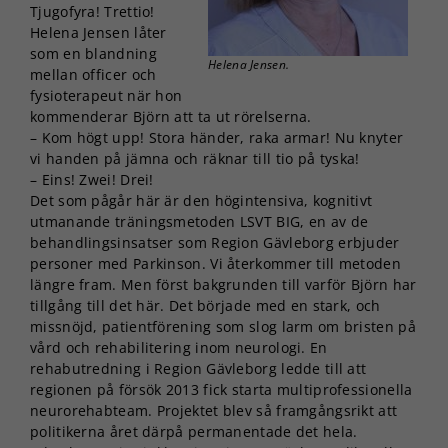
Tjugofyra! Trettio!
Helena Jensen låter
som en blandning
Helena Jensen.
mellan officer och
fysioterapeut när hon
kommenderar Björn att ta ut rörelserna.
– Kom högt upp! Stora händer, raka armar! Nu knyter
vi handen på jämna och räknar till tio på tyska!
– Eins! Zwei! Drei!
Det som pågår här är den högintensiva, kognitivt
utmanande träningsmetoden LSVT BIG, en av de
behandlingsinsatser som Region Gävleborg erbjuder
personer med Parkinson. Vi återkommer till metoden
längre fram. Men först bakgrunden till varför Björn har
tillgång till det här. Det började med en stark, och
missnöjd, patientförening som slog larm om bristen på
vård och rehabilitering inom neurologi. En
rehabutredning i Region Gävleborg ledde till att
regionen på försök 2013 fick starta multiprofessionella
neurorehabteam. Projektet blev så framgångsrikt att
politikerna året därpå permanentade det hela.