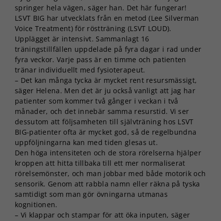
springer hela vägen, säger han. Det här fungerar!
LSVT BIG har utvecklats från en metod (Lee Silverman
Voice Treatment) för röstträning (LSVT LOUD).
Upplägget är intensivt. Sammanlagt 16
träningstillfällen uppdelade på fyra dagar i rad under
fyra veckor. Varje pass är en timme och patienten
tränar individuellt med fysioterapeut.
– Det kan många tycka är mycket rent resursmässigt,
säger Helena. Men det är ju också vanligt att jag har
patienter som kommer två gånger i veckan i två
månader, och det innebär samma resurstid. Vi ser
dessutom att följsamheten till självträning hos LSVT
BIG-patienter ofta är mycket god, så de regelbundna
uppföljningarna kan med tiden glesas ut.
Den höga intensiteten och de stora rörelserna hjälper
kroppen att hitta tillbaka till ett mer normaliserat
rörelsemönster, och man jobbar med både motorik och
sensorik. Genom att rabbla namn eller räkna på tyska
samtidigt som man gör övningarna utmanas
kognitionen.
– Vi klappar och stampar för att öka inputen, säger