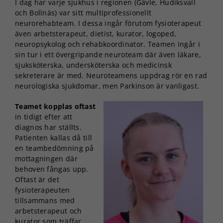
I dag har varje sjukhus i regionen (Gävle, Hudiksvall
och Bollnäs) var sitt multiprofessionellt
neurorehabteam. I dessa ingår förutom fysioterapeut
även arbetsterapeut, dietist, kurator, logoped,
neuropsykolog och rehabkoordinator. Teamen ingår i
sin tur i ett övergripande neuroteam där även läkare,
sjuksköterska, undersköterska och medicinsk
sekreterare är med. Neuroteamens uppdrag rör en rad
neurologiska sjukdomar, men Parkinson är vanligast.
Teamet kopplas oftast
in tidigt efter att
diagnos har ställts.
Patienten kallas då till
en teambedömning på
mottagningen där
behoven fångas upp.
Oftast är det
fysioterapeuten
tillsammans med
arbetsterapeut och
kurator som träffar