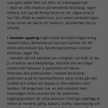
som görs både före och efter en träningsperiod.
– Man tar ofta medicin på bestämda klockslag, säger
Helena. Gör jag de första testerna när någon precis
har fått effekt av medicinen, och sedan utvärderingen
strax innan de ska ta sin medicin, så påverkar det ju
utfallet.
I teamets uppdrag
ingår också att ställa frågor kring
sexuell hälsa. Beroende på vad det handlar om för
eventuella besvär kan fysioterapeuternas insatser
behövas, säger Fia.
– Handlar det till exempel om rörlighet i en höft så ska
ju vi kunna vara behjälpliga. Handlar det om något
medicinskt hänvisar vi patienten till läkare.
Eftersom alla professioner i teamet diskuterar
patienterna på en teamkonferens varje vecka går det
snabbt och enkelt att koppla in den expertis som
behövs. Så länge man har en aktiv kontakt med
neurologen finns teamet där för patienten.
Utgångspunkten för varje persons tränings¬upplägg är
tester av motorik, gång, balans, styrka, uppresning och