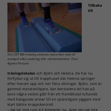
Tillbaka
till
Vid LSVT BIG-träning utmanas motoriken med till
exempel olika underlag eller viktmanschetter. Foto:
Agneta Persson
träningslokalen
och Björn och Helena. De har nu
förflyttat sig ut till trapphuset där Helena springer
efter honom upp och ner flera våningar. Björn, som är
gammal maratonlöpare, kan konstatera att han på
bara några veckor gått från ett framåtlutat lufsande
med hängande armar till en spänstigare joggare med
klart bättre kroppskontroll.
– Jag tar mig runt 4,5 kilometer nu, även om jag inte