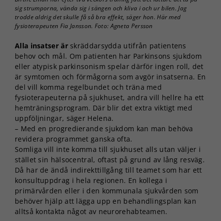
sig strumporna, vända sig i sängen och kliva i och ur bilen. Jag
trodde aldrig det skulle få så bra effekt, säger hon. Här med
fysioterapeuten Fia Jansson. Foto: Agneta Persson
Alla insatser är
skräddarsydda utifrån patientens
behov och mål. Om patienten har Parkinsons sjukdom
eller atypisk parkinsonism spelar därför ingen roll, det
är symtomen och förmågorna som avgör insatserna. En
del vill komma regelbundet och träna med
fysioterapeuterna på sjukhuset, andra vill hellre ha ett
hemträningsprogram. Där blir det extra viktigt med
uppföljningar, säger Helena.
– Med en progredierande sjukdom kan man behöva
revidera programmet ganska ofta.
Somliga vill inte komma till sjukhuset alls utan väljer i
stället sin hälsocentral, oftast på grund av lång resväg.
Då har de ändå indirekttillgång till teamet som har ett
konsultuppdrag i hela regionen. En kollega i
primärvården eller i den kommunala sjukvården som
behöver hjälp att lägga upp en behandlingsplan kan
alltså kontakta något av neurorehabteamen.