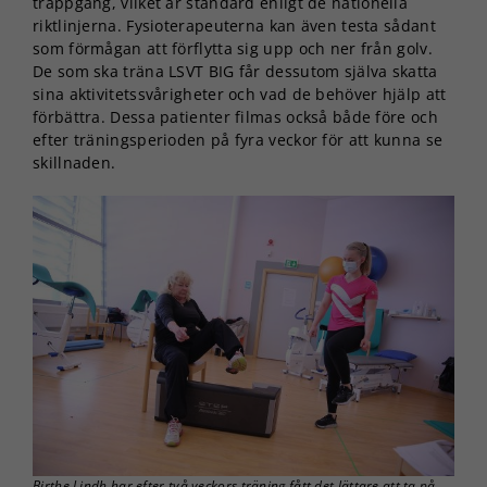
trappgång, vilket är standard enligt de nationella
riktlinjerna. Fysioterapeuterna kan även testa sådant
som förmågan att förflytta sig upp och ner från golv.
De som ska träna LSVT BIG får dessutom själva skatta
sina aktivitetssvårigheter och vad de behöver hjälp att
förbättra. Dessa patienter filmas också både före och
efter träningsperioden på fyra veckor för att kunna se
skillnaden.
Birthe Lindh har efter två veckors träning fått det lättare att ta på