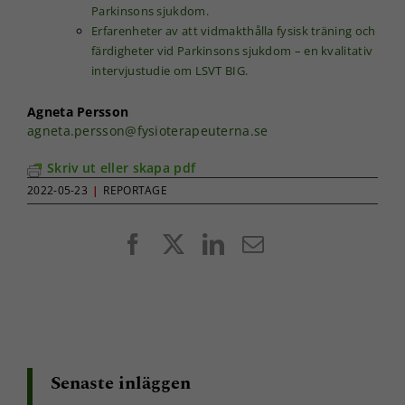
Marknadsföring
Parkinsons sjukdom.
Genom att dela
Erfarenheter av att vidmakthålla fysisk träning och
med dig av dina
färdigheter vid Parkinsons sjukdom – en kvalitativ
intressen och ditt
intervjustudie om LSVT BIG.
beteende när du
surfar ökar du
Agneta Persson
chansen att få se
personligt
agneta.persson@fysioterapeuterna.se
anpassat innehåll
och erbjudanden.
Skriv ut eller skapa pdf
2022-05-23
|
REPORTAGE
Facebook
X
LinkedIn
E-
post
Senaste inläggen