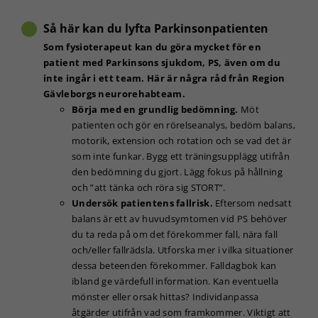
Så här kan du lyfta Parkinsonpatienten
Som fysioterapeut kan du göra mycket för en
Nödvändiga
patient med Parkinsons sjukdom, PS, även om du
Dessa kakor
inte ingår i ett team. Här är några råd från Region
går inte att
välja bort. De
Gävleborgs neurorehabteam.
behövs för
Börja med en grundlig bedömning.
Möt
att hemsidan
patienten och gör en rörelseanalys, bedöm balans,
över huvud
motorik, extension och rotation och se vad det är
taget ska
som inte funkar. Bygg ett träningsupplägg utifrån
fungera.
den bedömning du gjort. Lägg fokus på hållning
och ”att tänka och röra sig STORT”.
Undersök patientens fallrisk.
Eftersom nedsatt
Statistik
balans är ett av huvudsymtomen vid PS behöver
För att vi ska
du ta reda på om det förekommer fall, nära fall
kunna
förbättra
och/eller fallrädsla. Utforska mer i vilka situationer
hemsidans
dessa beteenden förekommer. Falldagbok kan
funktionalitet
ibland ge värdefull information. Kan eventuella
och
mönster eller orsak hittas? Individanpassa
uppbyggnad,
åtgärder utifrån vad som framkommer. Viktigt att
baserat på