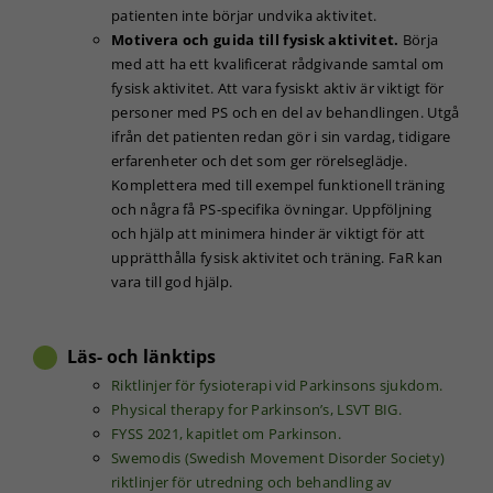
patienten inte börjar undvika aktivitet.
hur
Motivera och guida till fysisk aktivitet.
Börja
hemsidan
används.
med att ha ett kvalificerat rådgivande samtal om
fysisk aktivitet. Att vara fysiskt aktiv är viktigt för
personer med PS och en del av behandlingen. Utgå
Upplevelse
ifrån det patienten redan gör i sin vardag, tidigare
För att vår
erfarenheter och det som ger rörelseglädje.
hemsida ska
Komplettera med till exempel funktionell träning
prestera så
och några få PS-specifika övningar. Uppföljning
bra som
och hjälp att minimera hinder är viktigt för att
möjligt under
upprätthålla fysisk aktivitet och träning. FaR kan
ditt besök.
vara till god hjälp.
Om du nekar
de här
kakorna
kommer viss
Läs- och länktips
funktionalitet
Riktlinjer för fysioterapi vid Parkinsons sjukdom.
att försvinna
från
Physical therapy for Parkinson’s, LSVT BIG.
hemsidan.
FYSS 2021, kapitlet om Parkinson.
Swemodis (Swedish Movement Disorder Society)
riktlinjer för utredning och behandling av