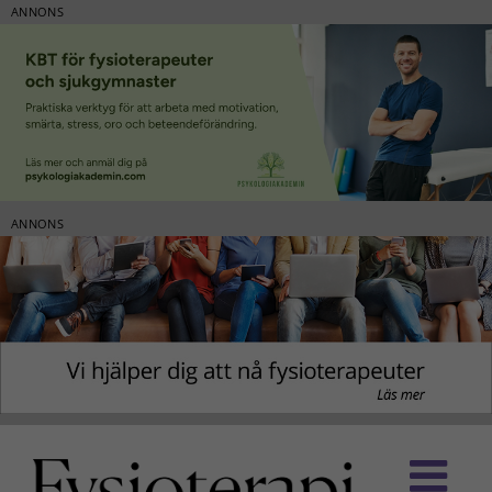
ANNONS
ANNONS
Fortsätt
till
innehållet