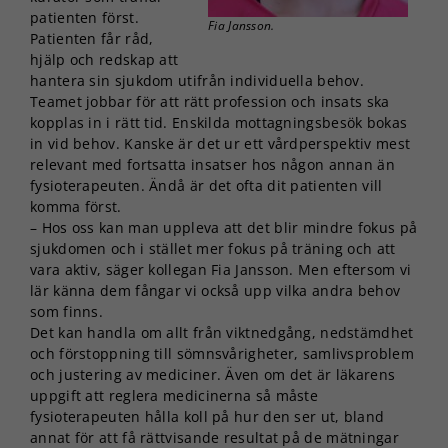
patienten först.
Fia Jansson.
Patienten får råd,
hjälp och redskap att
hantera sin sjukdom utifrån individuella behov.
Teamet jobbar för att rätt profession och insats ska
kopplas in i rätt tid. Enskilda mottagningsbesök bokas
in vid behov. Kanske är det ur ett vårdperspektiv mest
relevant med fortsatta insatser hos någon annan än
fysioterapeuten. Ändå är det ofta dit patienten vill
komma först.
– Hos oss kan man uppleva att det blir mindre fokus på
sjukdomen och i stället mer fokus på träning och att
vara aktiv, säger kollegan Fia Jansson. Men eftersom vi
lär känna dem fångar vi också upp vilka andra behov
som finns.
Det kan handla om allt från viktnedgång, nedstämdhet
och förstoppning till sömnsvårigheter, samlivsproblem
och justering av mediciner. Även om det är läkarens
uppgift att reglera medicinerna så måste
fysioterapeuten hålla koll på hur den ser ut, bland
annat för att få rättvisande resultat på de mätningar