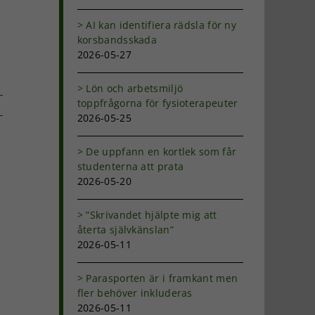
AI kan identifiera rädsla för ny
korsbandsskada
2026-05-27
Lön och arbetsmiljö
toppfrågorna för fysioterapeuter
2026-05-25
dIn
-
De uppfann en kortlek som får
ost
studenterna att prata
2026-05-20
”Skrivandet hjälpte mig att
återta självkänslan”
2026-05-11
Parasporten är i framkant men
fler behöver inkluderas
2026-05-11