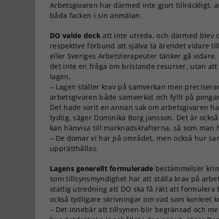
Arbetsgivaren har därmed inte gjort tillräckligt
båda facken i sin anmälan.
DO valde dock
att inte utreda, och därmed blev d
respektive förbund att själva ta ärendet vidare 
eller Sveriges Arbetsterapeuter tänker gå vidare.
det inte en fråga om bristande resurser, utan at
lagen.
– Lagen ställer krav på samverkan men preciserar 
arbetsgivaren både samverkat och fyllt på pengar
Det hade varit en annan sak om arbetsgivaren hade 
tydlig, säger Dominika Borg Jansson. Det är också
kan hänvisa till marknadskrafterna, så som man h
– De domar vi har på området, men också hur samhä
upprätthållas.
Lagens generellt formulerade
bestämmelser kring
som tillsynsmyndighet har att ställa krav på arb
statlig utredning att DO ska få rätt att formulera
också tydligare skrivningar om vad som konkret k
– Det innebär att tillsynen blir begränsad och m