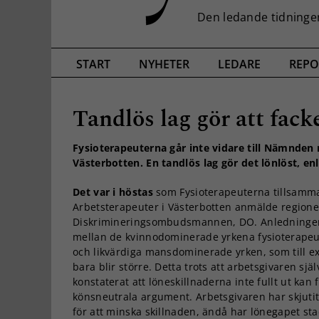
START
NYHETER
LEDARE
REPO
Tandlös lag gör att fac
Fysioterapeuterna går inte vidare till Nämnden 
Västerbotten. En tandlös lag gör det lönlöst, enl
Det var i höstas
som Fysioterapeuterna tillsamm
Arbetsterapeuter i Västerbotten anmälde regionen
Diskrimineringsombudsmannen, DO. Anledningen
mellan de kvinnodominerade yrkena fysioterapeu
och likvärdiga mansdominerade yrken, som till e
bara blir större. Detta trots att arbetsgivaren sjä
konstaterat att löneskillnaderna inte fullt ut kan
könsneutrala argument. Arbetsgivaren har skjutit
för att minska skillnaden, ändå har lönegapet sta