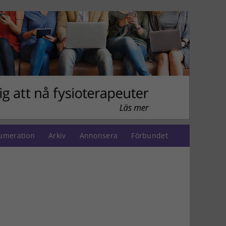
umeration
Arkiv
Annonsera
Förbundet