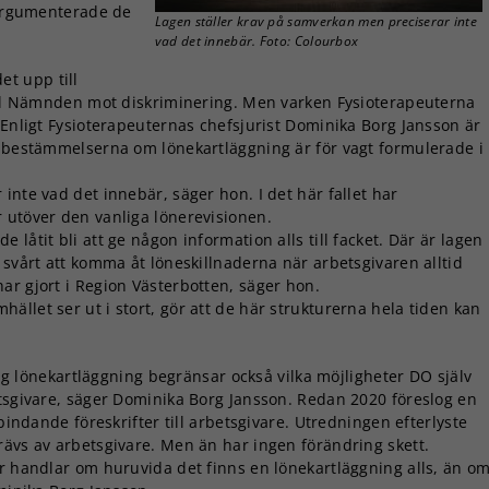
, argumenterade de
Lagen ställer krav på samverkan men preciserar inte
vad det innebär. Foto: Colourbox
et upp till
till Nämnden mot diskriminering. Men varken Fysioterapeuterna
 Enligt Fysioterapeuternas chefsjurist Dominika Borg Jansson är
t bestämmelserna om lönekartläggning är för vagt formulerade i
inte vad det innebär, säger hon. I det här fallet har
 utöver den vanliga lönerevisionen.
låtit bli att ge någon information alls till facket. Där är lagen
 svårt att komma åt löneskillnaderna när arbetsgivaren alltid
ar gjort i Region Västerbotten, säger hon.
llet ser ut i stort, gör att de här strukturerna hela tiden kan
 lönekartläggning begränsar också vilka möjligheter DO själv
etsgivare, säger Dominika Borg Jansson. Redan 2020 föreslog en
 bindande föreskrifter till arbetsgivare. Utredningen efterlyste
rävs av arbetsgivare. Men än har ingen förändring skett.
er handlar om huruvida det finns en lönekartläggning alls, än o