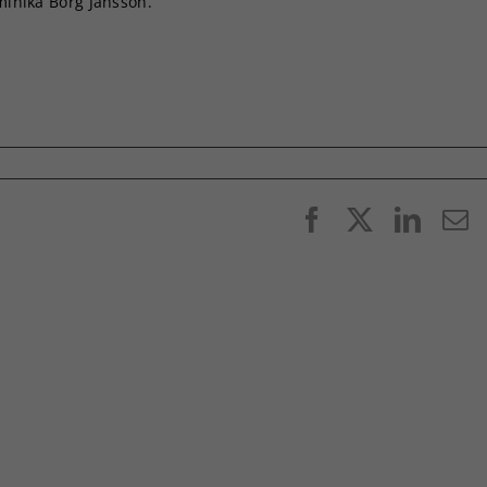
ominika Borg Jansson.
Facebook
X
Linke
E
p