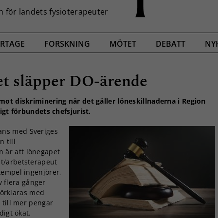
RTAGE
FORSKNING
MÖTET
DEBATT
NY
ket släpper DO-ärende
mot diskriminering när det gäller löneskillnaderna i Region
igt förbundets chefsjurist.
ans med Sveriges
 till
 är att lönegapet
t/arbetsterapeut
xempel ingenjörer,
lv flera gånger
 förklaras med
 till mer pengar
digt ökat.