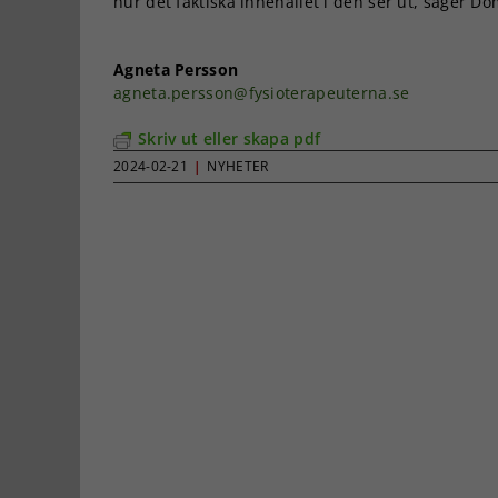
hur det faktiska innehållet i den ser ut, säger D
Agneta Persson
agneta.persson@fysioterapeuterna.se
Skriv ut eller skapa pdf
2024-02-21
|
NYHETER