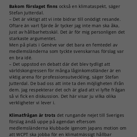
Bakom förslaget finns
också en klimataspekt, säger
Stefan Jutterdal.
– Det är viktigt att vi inte bidrar till onödigt resande.
Oftare än vart fjärde år tycker jag inte man ska åka,
just av hållbarhetsskäl. Det är för mig personligen det
starkaste argumentet.
Men på plats i Genève var det bara en femtedel av
medlemsländerna som tyckte svenskarnas förslag var
en bra idé.
– Det uppstod en debatt där det blev tydligt att
världskongressen för många låginkomstländer är en
viktig arena för professionsutveckling, säger Stefan
Jutterdal. De bad oss att inte ta den möjligheten ifrån
dem. Jag respekterar det och är glad att vi lyfte frågan
så vi fick en diskussion. Det här visar ju vilka olika
verkligheter vi lever i.
Klimatfrågan är trots
det rungande nejet till Sveriges
förslag ändå uppe på agendan eftersom
medlemsländerna klubbade igenom Japans motion om
att WCPT ska jobba för en klimatmässigt hållbar