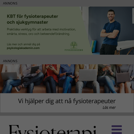
ANNONS
ANNONS
Fortsätt
till
innehållet