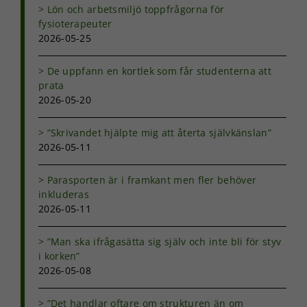
välja bort. De
Lön och arbetsmiljö toppfrågorna för
behövs för
fysioterapeuter
att hemsidan
2026-05-25
över huvud
taget ska
fungera.
De uppfann en kortlek som får studenterna att
prata
2026-05-20
Statistik
För att vi ska
”Skrivandet hjälpte mig att återta självkänslan”
kunna
2026-05-11
förbättra
hemsidans
Parasporten är i framkant men fler behöver
funktionalitet
inkluderas
och
uppbyggnad,
2026-05-11
baserat på
hur
”Man ska ifrågasätta sig själv och inte bli för styv
hemsidan
i korken”
används.
2026-05-08
”Det handlar oftare om strukturen än om
Upplevelse