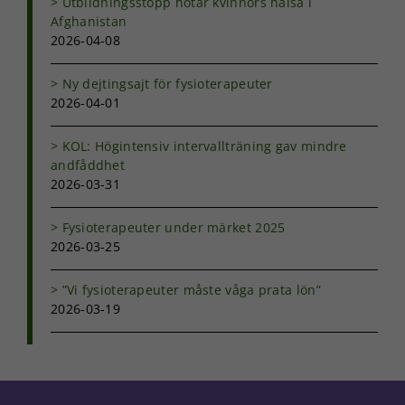
Utbildningsstopp hotar kvinnors hälsa i
personligt
Afghanistan
anpassat innehåll
2026-04-08
och erbjudanden.
Ny dejtingsajt för fysioterapeuter
2026-04-01
KOL: Högintensiv intervallträning gav mindre
andfåddhet
2026-03-31
Fysioterapeuter under märket 2025
2026-03-25
”Vi fysioterapeuter måste våga prata lön”
2026-03-19