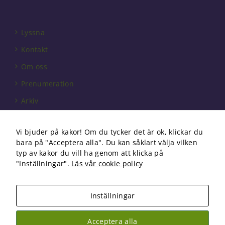
Lyssna
Kontakt
Om oss
Prenumeration
Arkiv
Annonsera
Vi bjuder på kakor! Om du tycker det är ok, klickar du
Förbundet
bara på "Acceptera alla". Du kan såklart välja vilken
Om cookies
typ av kakor du vill ha genom att klicka på
"Inställningar".
Läs vår cookie policy
Inställningar
Copyright 2026 Fysioterapi | All Rights Reserved
Acceptera alla