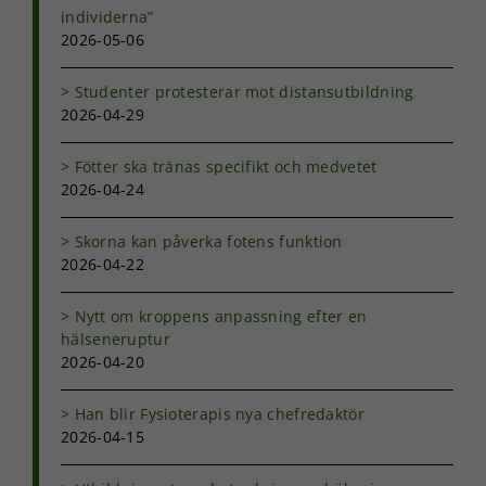
individerna”
För att vår
2026-05-06
hemsida ska
prestera så
bra som
Studenter protesterar mot distansutbildning
möjligt under
2026-04-29
ditt besök.
Om du nekar
de här
Fötter ska tränas specifikt och medvetet
kakorna
2026-04-24
kommer viss
funktionalitet
Skorna kan påverka fotens funktion
att försvinna
2026-04-22
från
hemsidan.
Nytt om kroppens anpassning efter en
hälseneruptur
Marknadsföring
2026-04-20
Genom att dela
med dig av dina
Han blir Fysioterapis nya chefredaktör
intressen och ditt
2026-04-15
beteende när du
surfar ökar du
chansen att få se