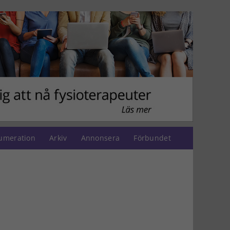
umeration
Arkiv
Annonsera
Förbundet