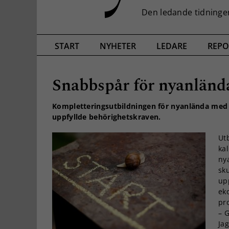
START
NYHETER
LEDARE
REPO
Snabbspår för nyanländ
Kompletteringsutbildningen för nyanlända med 
uppfyllde behörighetskraven.
Utb
kal
ny
sk
upp
eko
pr
– G
Jag