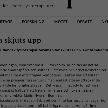
RTAGE
FORSKNING
MÖTET
DEBATT
NY
a skjuts upp
utländsk fysioterapeutexamen får skjutas upp. För få sökand
ildningen, som sker vid KI i Stockholm, är en del av det så
lade snabbspåret och syftar till att korta ner arbetslösheten för
anlända med efterfrågad kompetens. Tanken var att kursen
ulle ha premiär nu i januari, men endast åtta av 20 sökande
fyllde behörighetskraven. Det krävs minst tolv för att vara
nomiskt hållbart att betala för lärare och lokaler, säger
ogramdirektör Malin Nygren-Bonnier.
issningsvis är det språkkravet som inte har uppfyllts, säger hon
 hoppas att de hunnit bli behöriga nu och söker i vår igen.