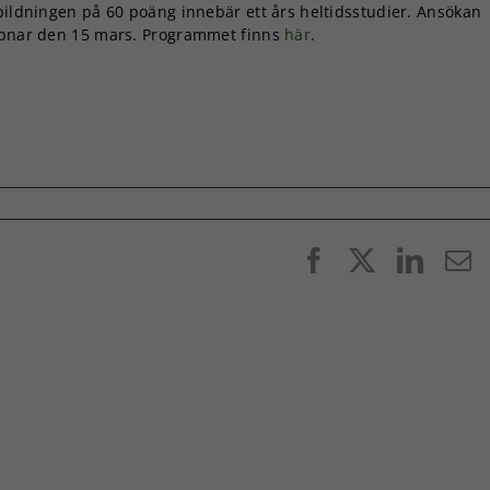
bildningen på 60 poäng innebär ett års heltidsstudier. Ansökan
pnar den 15 mars. Programmet finns
här
.
Facebook
X
Linke
E
p