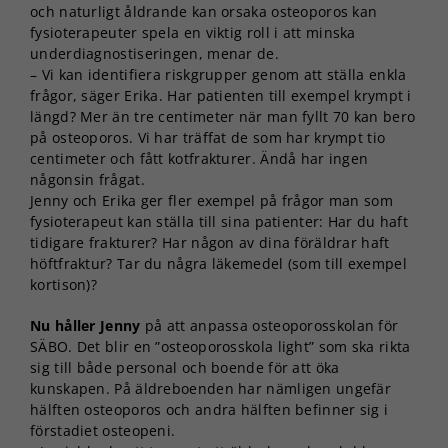
och naturligt åldrande kan orsaka osteoporos kan
fysioterapeuter spela en viktig roll i att minska
underdiagnostiseringen, menar de.
– Vi kan identifiera riskgrupper genom att ställa enkla
frågor, säger Erika. Har patienten till exempel krympt i
längd? Mer än tre centimeter när man fyllt 70 kan bero
på osteoporos. Vi har träffat de som har krympt tio
centimeter och fått kotfrakturer. Ändå har ingen
någonsin frågat.
Jenny och Erika ger fler exempel på frågor man som
fysioterapeut kan ställa till sina patienter: Har du haft
Nödvändiga
tidigare frakturer? Har någon av dina föräldrar haft
Dessa kakor
höftfraktur? Tar du några läkemedel (som till exempel
går inte att
kortison)?
välja bort. De
behövs för
Nu håller Jenny
på att anpassa osteoporosskolan för
att hemsidan
SÄBO. Det blir en ”osteoporosskola light” som ska rikta
över huvud
sig till både personal och boende för att öka
taget ska
kunskapen. På äldreboenden har nämligen ungefär
fungera.
hälften osteoporos och andra hälften befinner sig i
förstadiet osteopeni.