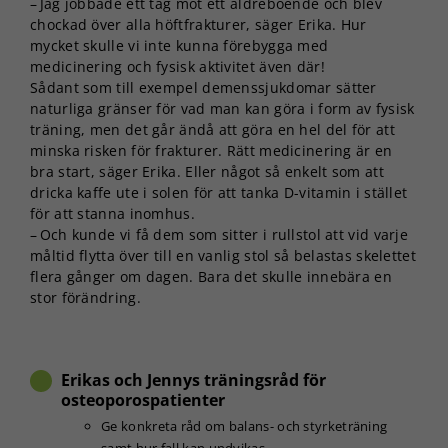
– Jag jobbade ett tag mot ett äldreboende och blev
Statistik
chockad över alla höftfrakturer, säger Erika. Hur
För att vi ska
mycket skulle vi inte kunna förebygga med
kunna
medicinering och fysisk aktivitet även där!
förbättra
Sådant som till exempel demenssjukdomar sätter
hemsidans
naturliga gränser för vad man kan göra i form av fysisk
funktionalitet
träning, men det går ändå att göra en hel del för att
och
uppbyggnad,
minska risken för frakturer. Rätt medicinering är en
baserat på
bra start, säger Erika. Eller något så enkelt som att
hur
dricka kaffe ute i solen för att tanka D-vitamin i stället
hemsidan
för att stanna inomhus.
används.
– Och kunde vi få dem som sitter i rullstol att vid varje
måltid flytta över till en vanlig stol så belastas skelettet
flera gånger om dagen. Bara det skulle innebära en
Upplevelse
stor förändring.
För att vår
hemsida ska
prestera så
bra som
Erikas och Jennys träningsråd för
möjligt under
osteoporospatienter
ditt besök.
Om du nekar
Ge konkreta råd om balans- och styrketräning
de här
samt hur fall kan undvikas.