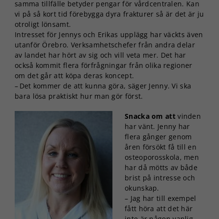
samma tillfälle betyder pengar för vårdcentralen. Kan
vi på så kort tid förebygga dyra frakturer så är det är ju
otroligt lönsamt.
Intresset för Jennys och Erikas upplägg har väckts även
utanför Örebro. Verksamhetschefer från andra delar
av landet har hört av sig och vill veta mer. Det har
också kommit flera förfrågningar från olika regioner
om det går att köpa deras koncept.
– Det kommer de att kunna göra, säger Jenny. Vi ska
bara lösa praktiskt hur man gör först.
Snacka om att
vinden
har vänt. Jenny har
flera gånger genom
åren försökt få till en
osteoporosskola, men
har då mötts av både
brist på intresse och
okunskap.
– Jag har till exempel
fått höra att det här
inte är någon vanlig