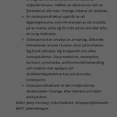
miljarder kronor. Hälften av alla kvinnor och en
fjärdedel av alla män i Sverige riskerar att drabbas.
En osteoporosfraktur uppstår av ett
lågenergitrauma, som till exempel av att snubbla
på en matta, sätta sig för hårt på en stol eller lyfta
en tung matkasse.
Osteoporos kan orsakas av arvsanlag, åldrande,
klimakteriet, brister i kosten, brist på D-vitamin,
låg fysisk aktivitet, låg kroppsvikt och olika
tarmsjukdomar. Vissa mediciner, exempelvis
kortison, cytostatika, antihormonell behandling
och medicin mot epilepsi och
sköldkörtelsjukdomar kan också orsaka
osteoporos.
Osteoporosfrakturer är den tredje största
dödsorsaken i Sverige, efter demens och hjärt-
kärlsjukdom.
Källor: Jenny Forsberg, Erika Stenbäck, Osteoporosförbundet,
BRYT, Läkartidningen