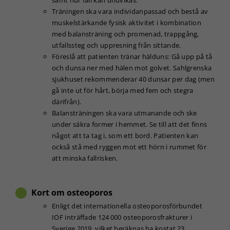
kakorna
Träningen ska vara individanpassad och bestå av
kommer viss
muskelstärkande fysisk aktivitet i kombination
funktionalitet
med balansträning och promenad, trappgång,
att försvinna
utfallssteg och uppresning från sittande.
från
Föreslå att patienten tränar hälduns: Gå upp på tå
hemsidan.
och dunsa ner med hälen mot golvet. Sahlgrenska
sjukhuset rekommenderar 40 dunsar per dag (men
gå inte ut för hårt, börja med fem och stegra
Marknadsföring
Genom att dela
därifrån).
med dig av dina
Balansträningen ska vara utmanande och ske
intressen och ditt
under säkra former i hemmet. Se till att det finns
beteende när du
något att ta tag i, som ett bord. Patienten kan
surfar ökar du
också stå med ryggen mot ett hörn i rummet för
chansen att få se
att minska fallrisken.
personligt
anpassat innehåll
och erbjudanden.
Kort om osteoporos
Enligt det internationella osteoporosförbundet
IOF inträffade 124 000 osteoporosfrakturer i
Sverige 2019, vilket beräknas ha kostat 23