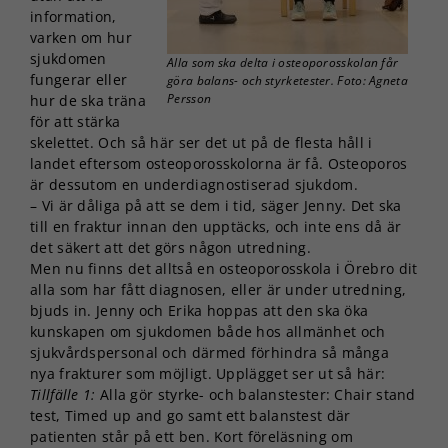
information,
varken om hur
sjukdomen
Alla som ska delta i osteoporosskolan får
fungerar eller
göra balans- och styrketester. Foto: Agneta
Persson
hur de ska träna
för att stärka
skelettet. Och så här ser det ut på de flesta håll i
landet eftersom osteoporosskolorna är få. Osteoporos
är dessutom en underdiagnostiserad sjukdom.
– Vi är dåliga på att se dem i tid, säger Jenny. Det ska
till en fraktur innan den upptäcks, och inte ens då är
det säkert att det görs någon utredning.
Men nu finns det alltså en osteoporosskola i Örebro dit
alla som har fått diagnosen, eller är under utredning,
bjuds in. Jenny och Erika hoppas att den ska öka
kunskapen om sjukdomen både hos allmänhet och
sjukvårdspersonal och därmed förhindra så många
nya frakturer som möjligt. Upplägget ser ut så här:
Tillfälle 1:
Alla gör styrke- och balanstester: Chair stand
test, Timed up and go samt ett balanstest där
patienten står på ett ben. Kort föreläsning om