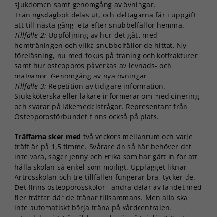
sjukdomen samt genomgång av övningar.
Träningsdagbok delas ut, och deltagarna får i uppgift
att till nästa gång leta efter snubbelfällor hemma.
Tillfälle 2:
Uppföljning av hur det gått med
hemträningen och vilka snubbelfällor de hittat. Ny
föreläsning, nu med fokus på träning och kotfrakturer
samt hur osteoporos påverkas av levnads- och
matvanor. Genomgång av nya övningar.
Tillfälle 3:
Repetition av tidigare information.
Sjuksköterska eller läkare informerar om medicinering
och svarar på läkemedelsfrågor. Representant från
Osteoporosförbundet finns också på plats.
Träffarna sker med
två veckors mellanrum och varje
träff är på 1,5 timme. Svårare än så här behöver det
inte vara, säger Jenny och Erika som har gått in för att
hålla skolan så enkel som möjligt. Upplägget liknar
Artrosskolan och tre tillfällen fungerar bra, tycker de.
Det finns osteoporosskolor i andra delar av landet med
fler träffar där de tränar tillsammans. Men alla ska
inte automatiskt börja träna på vårdcentralen.