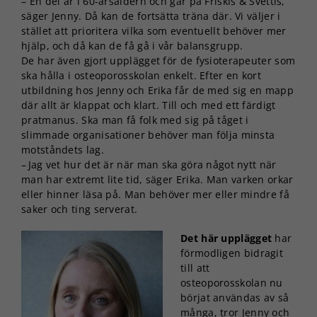
– En del är i 60-årsåldern och går på Friskis & Svettis,
säger Jenny. Då kan de fortsätta träna där. Vi väljer i
stället att prioritera vilka som eventuellt behöver mer
hjälp, och då kan de få gå i vår balansgrupp.
De har även gjort upplägget för de fysioterapeuter som
ska hålla i osteoporosskolan enkelt. Efter en kort
utbildning hos Jenny och Erika får de med sig en mapp
där allt är klappat och klart. Till och med ett färdigt
pratmanus. Ska man få folk med sig på tåget i
slimmade organisationer behöver man följa minsta
motståndets lag.
– Jag vet hur det är när man ska göra något nytt när
man har extremt lite tid, säger Erika. Man varken orkar
eller hinner läsa på. Man behöver mer eller mindre få
saker och ting serverat.
Det här upplägget
har
förmodligen bidragit
till att
osteoporosskolan nu
börjat användas av så
många, tror Jenny och