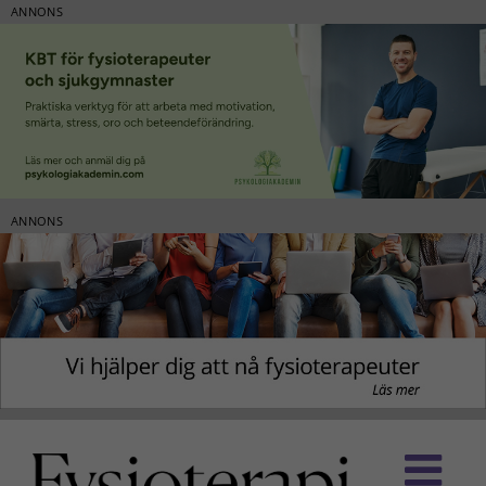
ANNONS
ANNONS
Fortsätt
till
innehållet