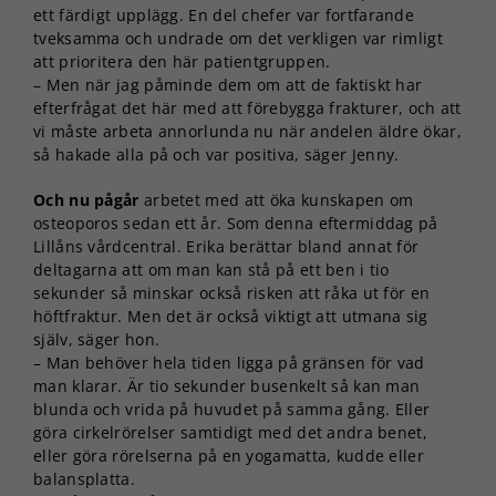
ett färdigt upplägg. En del chefer var fortfarande
tveksamma och undrade om det verkligen var rimligt
att prioritera den här patientgruppen.
– Men när jag påminde dem om att de faktiskt har
efterfrågat det här med att förebygga frakturer, och att
vi måste arbeta annorlunda nu när andelen äldre ökar,
så hakade alla på och var positiva, säger Jenny.
Och nu pågår
arbetet med att öka kunskapen om
osteoporos sedan ett år. Som denna eftermiddag på
Lillåns vårdcentral. Erika berättar bland annat för
deltagarna att om man kan stå på ett ben i tio
sekunder så minskar också risken att råka ut för en
höftfraktur. Men det är också viktigt att utmana sig
själv, säger hon.
– Man behöver hela tiden ligga på gränsen för vad
man klarar. Är tio sekunder busenkelt så kan man
blunda och vrida på huvudet på samma gång. Eller
göra cirkelrörelser samtidigt med det andra benet,
eller göra rörelserna på en yogamatta, kudde eller
balansplatta.