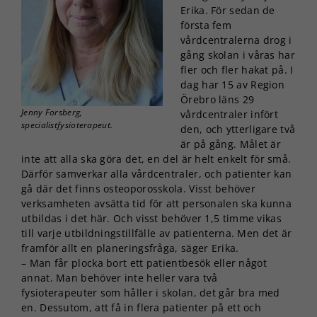
Erika. För sedan de
första fem
vårdcentralerna drog i
gång skolan i våras har
fler och fler hakat på. I
dag har 15 av Region
Örebro läns 29
Jenny Forsberg,
vårdcentraler infört
specialistfysioterapeut.
den, och ytterligare två
är på gång. Målet är
inte att alla ska göra det, en del är helt enkelt för små.
Därför samverkar alla vårdcentraler, och patienter kan
gå där det finns osteoporosskola. Visst behöver
verksamheten avsätta tid för att personalen ska kunna
utbildas i det här. Och visst behöver 1,5 timme vikas
till varje utbildningstillfälle av patienterna. Men det är
framför allt en planeringsfråga, säger Erika.
– Man får plocka bort ett patientbesök eller något
annat. Man behöver inte heller vara två
fysioterapeuter som håller i skolan, det går bra med
en. Dessutom, att få in flera patienter på ett och