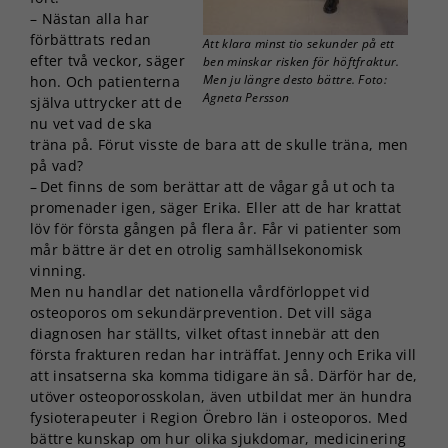
– Nästan alla har
förbättrats redan
Att klara minst tio sekunder på ett
efter två veckor, säger
ben minskar risken för höftfraktur.
Men ju längre desto bättre. Foto:
hon. Och patienterna
Agneta Persson
själva uttrycker att de
nu vet vad de ska
träna på. Förut visste de bara att de skulle träna, men
på vad?
– Det finns de som berättar att de vågar gå ut och ta
promenader igen, säger Erika. Eller att de har krattat
löv för första gången på flera år. Får vi patienter som
mår bättre är det en otrolig samhällsekonomisk
vinning.
Men nu handlar det nationella vårdförloppet vid
osteoporos om sekundärprevention. Det vill säga
diagnosen har ställts, vilket oftast innebär att den
första frakturen redan har inträffat. Jenny och Erika vill
att insatserna ska komma tidigare än så. Därför har de,
utöver osteoporosskolan, även utbildat mer än hundra
fysioterapeuter i Region Örebro län i osteoporos. Med
bättre kunskap om hur olika sjukdomar, medicinering