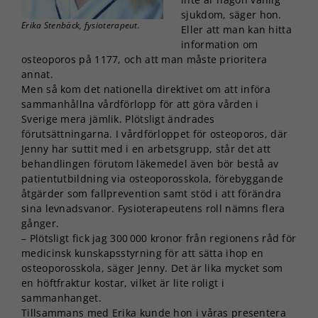
sjukdom, säger hon.
Erika Stenbäck, fysioterapeut.
Eller att man kan hitta
information om
osteoporos på 1177, och att man måste prioritera
annat.
Men så kom det nationella direktivet om att införa
sammanhållna vårdförlopp för att göra vården i
Sverige mera jämlik. Plötsligt ändrades
förutsättningarna. I vårdförloppet för osteoporos, där
Jenny har suttit med i en arbetsgrupp, står det att
behandlingen förutom läkemedel även bör bestå av
patientutbildning via osteoporosskola, förebyggande
åtgärder som fallprevention samt stöd i att förändra
sina levnadsvanor. Fysioterapeutens roll nämns flera
gånger.
– Plötsligt fick jag 300 000 kronor från regionens råd för
medicinsk kunskapsstyrning för att sätta ihop en
osteoporosskola, säger Jenny. Det är lika mycket som
en höftfraktur kostar, vilket är lite roligt i
sammanhanget.
Tillsammans med Erika kunde hon i våras presentera