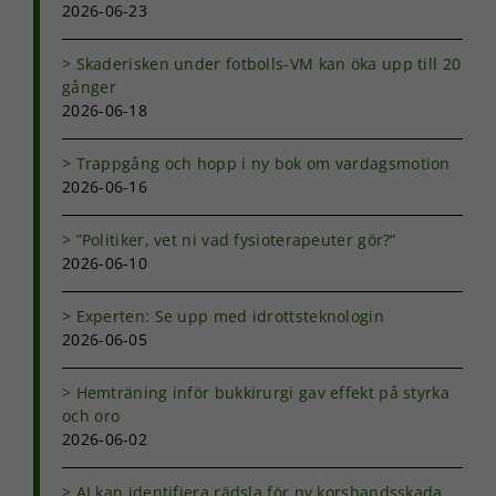
2026-06-23
funktionalitet
att försvinna
från
Skaderisken under fotbolls-VM kan öka upp till 20
hemsidan.
gånger
2026-06-18
Marknadsföring
Trappgång och hopp i ny bok om vardagsmotion
Genom att dela
2026-06-16
med dig av dina
intressen och ditt
beteende när du
”Politiker, vet ni vad fysioterapeuter gör?”
surfar ökar du
2026-06-10
chansen att få se
personligt
Experten: Se upp med idrottsteknologin
anpassat innehåll
2026-06-05
och erbjudanden.
Hemträning inför bukkirurgi gav effekt på styrka
och oro
2026-06-02
AI kan identifiera rädsla för ny korsbandsskada