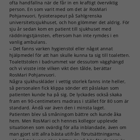
ofta handfallna när de får in en kraftigt överviktig
person. En som varit med om det är RosMari
Pohjanvuori, fysioterapeut på Sahlgrenska
universitetssjukhuset, och hon glömmer det aldrig. För
sju år sedan kom en patient till sjukhuset med
räddningstjänsten, eftersom han inte rymdes i en
vanlig ambulans.
– Det fanns varken hygienstol eller något annat
hjälpmedel för att han skulle kunna ta sig till toaletten.
Toalettstolen i badrummet var dessutom vägghängd
och vi visste inte vilken vikt den tålde, berättar
RosMari Pohjanvuori.
Några sjukhuskläder i vettig storlek fanns inte heller,
så personalen fick klippa sönder ett påslakan som
patienten kunde ha på sig. De lyckades också skaka
fram en 90-centimeters madrass i stället för 80 som är
standard. Ändå var även den i minsta laget.
Patienten blev så småningom bättre och kunde åka
hem. Men RosMari och hennes kollegor upplevde
situationen som ovärdig för alla inblandade, även om
man gjort sitt allra bästa utifrån förutsättningarna.