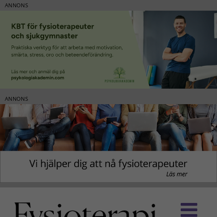
ANNONS
ANNONS
Fortsätt
till
innehållet