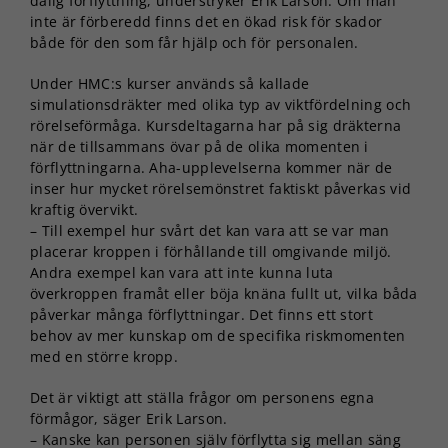
dålig förflyttning, understryker Erik Larson. Om man
inte är förberedd finns det en ökad risk för skador
både för den som får hjälp och för personalen.
Under HMC:s kurser används så kallade
simulationsdräkter med olika typ av viktfördelning och
rörelseförmåga. Kursdeltagarna har på sig dräkterna
när de tillsammans övar på de olika momenten i
förflyttningarna. Aha-upplevelserna kommer när de
inser hur mycket rörelsemönstret faktiskt påverkas vid
kraftig övervikt.
– Till exempel hur svårt det kan vara att se var man
placerar kroppen i förhållande till omgivande miljö.
Andra exempel kan vara att inte kunna luta
överkroppen framåt eller böja knäna fullt ut, vilka båda
påverkar många förflyttningar. Det finns ett stort
behov av mer kunskap om de specifika riskmomenten
med en större kropp.
Det är viktigt att ställa frågor om personens egna
förmågor, säger Erik Larson.
– Kanske kan personen själv förflytta sig mellan säng