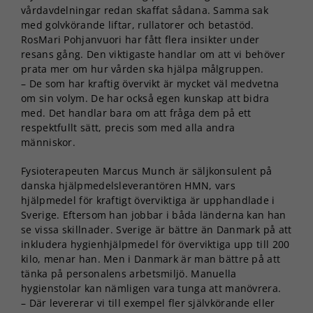
vårdavdelningar redan skaffat sådana. Samma sak
med golvkörande liftar, rullatorer och betastöd.
RosMari Pohjanvuori har fått flera insikter under
resans gång. Den viktigaste handlar om att vi behöver
prata mer om hur vården ska hjälpa målgruppen.
– De som har kraftig övervikt är mycket väl medvetna
om sin volym. De har också egen kunskap att bidra
med. Det handlar bara om att fråga dem på ett
respektfullt sätt, precis som med alla andra
människor.
Fysioterapeuten Marcus Munch är säljkonsulent på
danska hjälpmedelsleverantören HMN, vars
hjälpmedel för kraftigt överviktiga är upphandlade i
Sverige. Eftersom han jobbar i båda länderna kan han
se vissa skillnader. Sverige är bättre än Danmark på att
inkludera hygienhjälpmedel för överviktiga upp till 200
kilo, menar han. Men i Danmark är man bättre på att
tänka på personalens arbetsmiljö. Manuella
hygienstolar kan nämligen vara tunga att manövrera.
– Där levererar vi till exempel fler självkörande eller