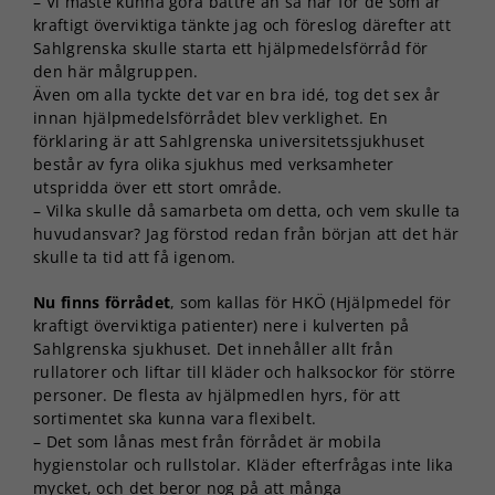
– Vi måste kunna göra bättre än så här för de som är
kraftigt överviktiga tänkte jag och föreslog därefter att
Sahlgrenska skulle starta ett hjälpmedelsförråd för
den här målgruppen.
Även om alla tyckte det var en bra idé, tog det sex år
innan hjälpmedelsförrådet blev verklighet. En
förklaring är att Sahlgrenska universitetssjukhuset
består av fyra olika sjukhus med verksamheter
utspridda över ett stort område.
– Vilka skulle då samarbeta om detta, och vem skulle ta
huvudansvar? Jag förstod redan från början att det här
skulle ta tid att få igenom.
Nu finns förrådet
, som kallas för HKÖ (Hjälpmedel för
kraftigt överviktiga patienter) nere i kulverten på
Sahlgrenska sjukhuset. Det innehåller allt från
rullatorer och liftar till kläder och halksockor för större
personer. De flesta av hjälpmedlen hyrs, för att
sortimentet ska kunna vara flexibelt.
– Det som lånas mest från förrådet är mobila
hygienstolar och rullstolar. Kläder efterfrågas inte lika
mycket, och det beror nog på att många