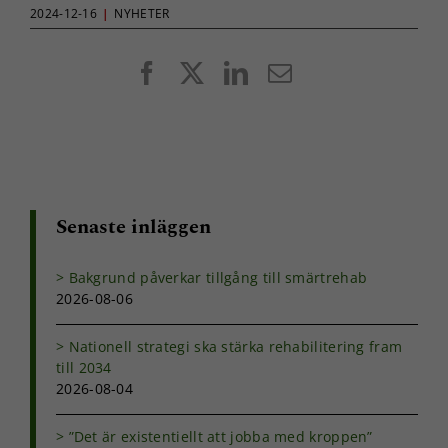
kunna
2024-12-16
|
NYHETER
förbättra
hemsidans
funktionalitet
Facebook
X
LinkedIn
E-
och
post
uppbyggnad,
baserat på
hur
hemsidan
används.
Senaste inläggen
Upplevelse
För att vår
Bakgrund påverkar tillgång till smärtrehab
hemsida ska
2026-08-06
prestera så
bra som
möjligt under
Nationell strategi ska stärka rehabilitering fram
ditt besök.
till 2034
Om du nekar
2026-08-04
de här
kakorna
”Det är existentiellt att jobba med kroppen”
kommer viss