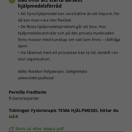
hjälpmedelsförråd
• Att hyra hjälpmedel kan vara bättre än att köpa in, för
då kan man vara mer flexibel.
• De flesta hjälpmedelsproblem går att lösa. Hos
hjälpmedelscentraler och på den privata marknaden
finns massor med kunskap om vad som finns – rådfråga
dem!
• Ha tålamod med att processen kan ta tid, särskilt i en
Nödvändiga
stor organisation.
Dessa kakor
går inte att
Källa: RosMari Pohjanvuori, Sahlgrenska
välja bort. De
universitetssjukhuset
behövs för
att hemsidan
Pernilla Fredholm
över huvud
frilansreporter
taget ska
fungera.
Tidningen Fysioterapis TEMA HJÄLPMEDEL hittar du
HÄR
Statistik
Skriv ut eller skapa pdf
För att vi ska