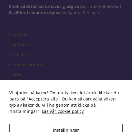
Chefredaktör och ansvarig utgivare:
Linus Hellerstedt
Ställföreträdande utgivare:
Agneta Persson
Lyssna
Kontakt
Om oss
Prenumeration
Arkiv
Annonsera
Vi bjuder på kakor! Om du tycker det är ok, klickar du
Förbundet
bara på "Acceptera alla". Du kan såklart välja vilken
Om cookies
typ av kakor du vill ha genom att klicka på
"Inställningar".
Läs vår cookie policy
Inställningar