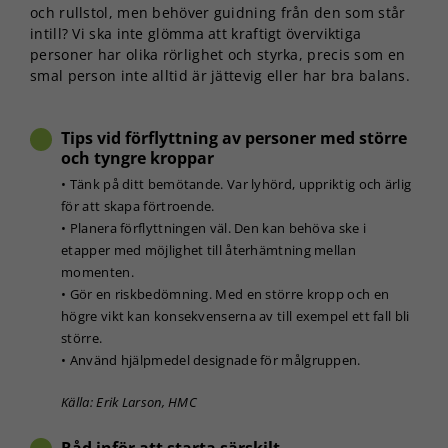
och rullstol, men behöver guidning från den som står
intill? Vi ska inte glömma att kraftigt överviktiga
personer har olika rörlighet och styrka, precis som en
smal person inte alltid är jättevig eller har bra balans.
Tips vid förflyttning av personer med större
och tyngre kroppar
• Tänk på ditt bemötande. Var lyhörd, uppriktig och ärlig
för att skapa förtroende.
• Planera förflyttningen väl. Den kan behöva ske i
etapper med möjlighet till återhämtning mellan
momenten.
• Gör en riskbedömning. Med en större kropp och en
högre vikt kan konsekvenserna av till exempel ett fall bli
större.
• Använd hjälpmedel designade för målgruppen.
Källa: Erik Larson, HMC
Råd inför att starta särskilt