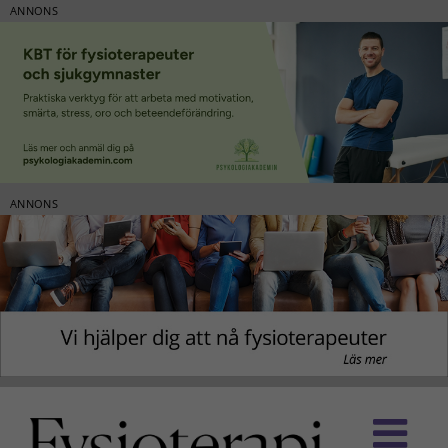
ANNONS
ANNONS
Fortsätt
till
innehållet