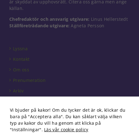
är skyddat av upphovsrätt. Citera oss gärna men ange
källan.
Chefredaktör och ansvarig utgivare:
Linus Hellerstedt
Ställföreträdande utgivare:
Agneta Persson
Lyssna
Kontakt
Om oss
Prenumeration
Arkiv
Annonsera
Vi bjuder på kakor! Om du tycker det är ok, klickar du
Förbundet
bara på "Acceptera alla". Du kan såklart välja vilken
Om cookies
typ av kakor du vill ha genom att klicka på
"Inställningar".
Läs vår cookie policy