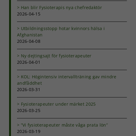
Han blir Fysioterapis nya chefredaktör
Upplevelse
2026-04-15
För att vår
hemsida ska
Utbildningsstopp hotar kvinnors hälsa i
prestera så
Afghanistan
bra som
2026-04-08
möjligt under
ditt besök.
Om du nekar
Ny dejtingsajt för fysioterapeuter
de här
2026-04-01
kakorna
kommer viss
KOL: Högintensiv intervallträning gav mindre
funktionalitet
andfåddhet
att försvinna
från
2026-03-31
hemsidan.
Fysioterapeuter under märket 2025
2026-03-25
Marknadsföring
Genom att dela
”Vi fysioterapeuter måste våga prata lön”
med dig av dina
2026-03-19
intressen och ditt