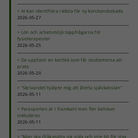
AI kan identifiera rädsla för ny korsbandsskada
2026-05-27
Lön och arbetsmiljö toppfrågorna för
fysioterapeuter
2026-05-25
De uppfann en kortlek som får studenterna att
prata
2026-05-20
”Skrivandet hjälpte mig att återta självkänslan”
2026-05-11
Parasporten är i framkant men fler behöver
inkluderas
2026-05-11
Nödvändiga
”Man ska ifrågasätta sig själv och inte bli för styv