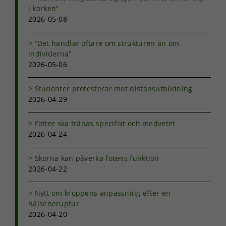
Dessa kakor
i korken”
går inte att
2026-05-08
välja bort. De
behövs för
”Det handlar oftare om strukturen än om
att hemsidan
individerna”
över huvud
2026-05-06
taget ska
fungera.
Studenter protesterar mot distansutbildning
2026-04-29
Statistik
För att vi ska
Fötter ska tränas specifikt och medvetet
kunna
2026-04-24
förbättra
hemsidans
funktionalitet
Skorna kan påverka fotens funktion
och
2026-04-22
uppbyggnad,
baserat på
Nytt om kroppens anpassning efter en
hur
hälseneruptur
hemsidan
2026-04-20
används.