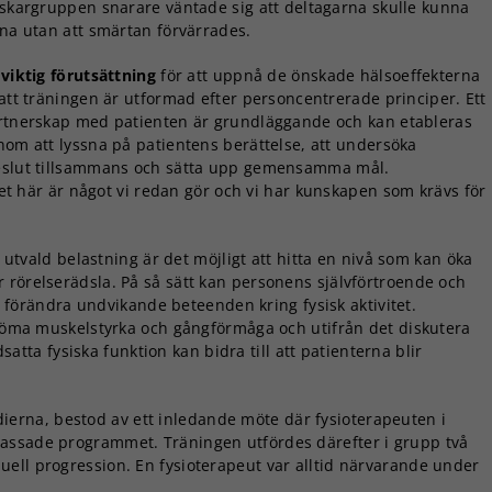
rskargruppen snarare väntade sig att deltagarna skulle kunna
äna utan att smärtan förvärrades.
 viktig förutsättning
för att uppnå de önskade hälsoeffekterna
 att träningen är utformad efter personcentrerade principer. Ett
rtnerskap med patienten är grundläggande och kan etableras
nom att lyssna på patientens berättelse, att undersöka
 beslut tillsammans och sätta upp gemensamma mål.
 Det här är något vi redan gör och vi har kunskapen som krävs för
utvald belastning är det möjligt att hitta en nivå som kan öka
 rörelserädsla. På så sätt kan personens självförtroende och
tt förändra undvikande beteenden kring fysisk aktivitet.
bedöma muskelstyrka och gångförmåga och utifrån det diskutera
a fysiska funktion kan bidra till att patienterna blir
ierna, bestod av ett inledande möte där fysioterapeuten i
assade programmet. Träningen utfördes därefter i grupp två
ell progression. En fysioterapeut var alltid närvarande under