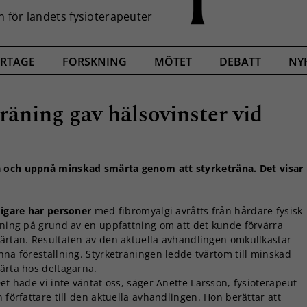
RTAGE
FORSKNING
MÖTET
DEBATT
NY
räning gav hälsovinster vid
a och uppnå minskad smärta genom att styrketräna. Det visar
digare har personer
med fibromyalgi avråtts från hårdare fysisk
äning på grund av en uppfattning om att det kunde förvärra
ärtan. Resultaten av den aktuella avhandlingen omkullkastar
nna föreställning. Styrketräningen ledde tvärtom till minskad
ärta hos deltagarna.
et hade vi inte väntat oss, säger Anette Larsson, fysioterapeut
 författare till den aktuella avhandlingen. Hon berättar att