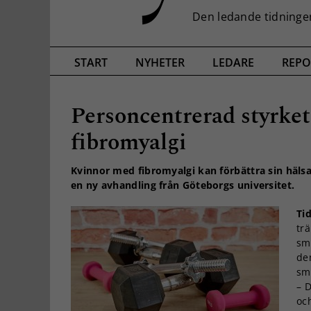
START
NYHETER
LEDARE
REPO
Personcentrerad styrket
fibromyalgi
Kvinnor med fibromyalgi kan förbättra sin häls
en ny avhandling från Göteborgs universitet.
Ti
tr
sm
de
sm
– D
och