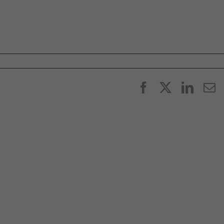
Facebook
X
Linke
E
p