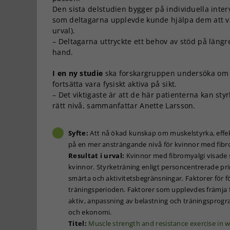
Den sista delstudien bygger på individuella inter
som deltagarna upplevde kunde hjälpa dem att var
urval).
– Deltagarna uttryckte ett behov av stöd på längre
hand.
I en ny studie
ska forskargruppen undersöka om E
fortsätta vara fysiskt aktiva på sikt.
– Det viktigaste är att de här patienterna kan sty
rätt nivå, sammanfattar Anette Larsson.
Syfte:
Att nå ökad kunskap om muskelstyrka, effekt
på en mer ansträngande nivå för kvinnor med fibr
Resultat i urval:
Kvinnor med fibromyalgi visade 
kvinnor. Styrketräning enligt personcentrerade pri
smärta och aktivitetsbegränsningar. Faktorer för f
träningsperioden. Faktorer som upplevdes främja för
aktiv, anpassning av belastning och träningsprogr
och ekonomi.
Titel:
Muscle strength and resistance exercise in