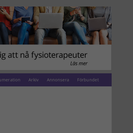
umeration
Arkiv
Annonsera
Förbundet