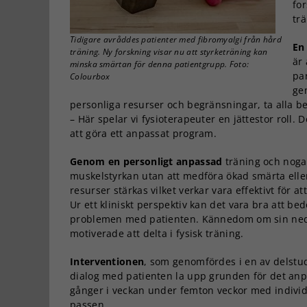
fo
tr
Tidigare avråddes patienter med fibromyalgi från hård
En
träning. Ny forskning visar nu att styrketräning kan
är
minska smärtan för denna patientgrupp. Foto:
pa
Colourbox
ge
personliga resurser och begränsningar, ta alla
– Här spelar vi fysioterapeuter en jättestor roll.
att göra ett anpassat program.
Genom en personligt anpassad
träning och noga 
muskelstyrkan utan att medföra ökad smärta eller
resurser stärkas vilket verkar vara effektivt för a
Ur ett kliniskt perspektiv kan det vara bra att 
problemen med patienten. Kännedom om sin nedsatt
motiverade att delta i fysisk träning.
Interventionen
, som genomfördes i en av delstud
dialog med patienten la upp grunden för det anp
gånger i veckan under femton veckor med individu
passen.