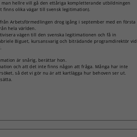
 man hellre vill gå den ettåriga kompletterande utbildningen
t finns olika vägar till svensk legitimation).
rån Arbetsförmedlingen drog igång i september med en första
från hela världen.
ivisera vägen till den svenska legitimationen och få in
briele Biguet, kursansvarig och biträdande programdirektör vid
.
imation är snårig, berättar hon.
mation och att det inte finns någon att fråga. Många har inte
rsöket, så det vi gör nu är att kartlägga hur behoven ser ut.
sätta.