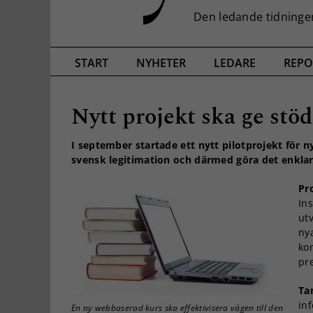
START
NYHETER
LEDARE
REPO
Nytt projekt ska ge stöd
I september startade ett nytt pilotprojekt för ny
svensk legitimation och därmed göra det enklar
Pr
In
utv
ny
ko
pr
Ta
inf
En ny webbaserad kurs ska effektivisera vägen till den