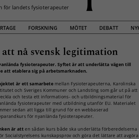
RTAGE
FORSKNING
MÖTET
DEBATT
NY
 att nå svensk legitimation
anlända fysioterapeuter. Syftet är att underlätta vägen till
e att etablera sig på arbetsmarknaden.
ojektet är ett samarbete
mellan Fysioterapeuterna, Karolinska
stitutet och Sveriges Kommuner och Landsting som går ut på att
eckla och testa ett informations- och utbildningsmaterial för
anlända fysioterapeuter med utbildning utanför EU. Materialet
mmer sedan att ligga till grund för en webbaserad
eparandkurs för nyanlända fysioterapeuter.
nken är att
en sådan kurs både ska underlätta förberedelserna
ör Socialstyrelsens kunskapsprov och göra det lättare att avgöra