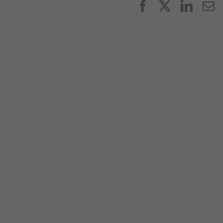
Facebook
X
Linke
E
p