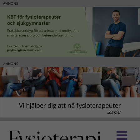
ANNONS
ANNONS
Fortsätt
till
innehållet