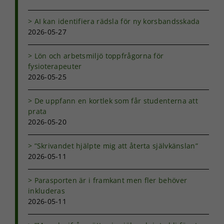
Nödvändiga
AI kan identifiera rädsla för ny korsbandsskada
Dessa kakor
2026-05-27
går inte att
välja bort. De
behövs för
Lön och arbetsmiljö toppfrågorna för
att hemsidan
fysioterapeuter
över huvud
2026-05-25
taget ska
fungera.
De uppfann en kortlek som får studenterna att
prata
2026-05-20
Statistik
För att vi ska
”Skrivandet hjälpte mig att återta självkänslan”
kunna
förbättra
2026-05-11
hemsidans
funktionalitet
Parasporten är i framkant men fler behöver
och
inkluderas
uppbyggnad,
2026-05-11
baserat på
hur
hemsidan