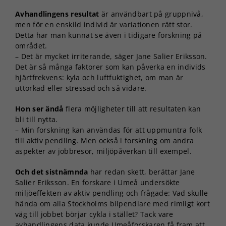
Avhandlingens resultat
är användbart på gruppnivå,
men för en enskild individ är variationen rätt stor.
Detta har man kunnat se även i tidigare forskning på
området.
– Det är mycket irriterande, säger Jane Salier Eriksson.
Det är så många faktorer som kan påverka en individs
hjärtfrekvens: kyla och luftfuktighet, om man är
uttorkad eller stressad och så vidare.
Hon ser ändå
flera möjligheter till att resultaten kan
bli till nytta.
– Min forskning kan användas för att uppmuntra folk
till aktiv pendling. Men också i forskning om andra
aspekter av jobbresor, miljöpåverkan till exempel.
Och det sistnämnda
har redan skett, berättar Jane
Salier Eriksson. En forskare i Umeå undersökte
miljöeffekten av aktiv pendling och frågade: Vad skulle
hända om alla Stockholms bilpendlare med rimligt kort
väg till jobbet börjar cykla i stället? Tack vare
avhandlingens data kunde Umeåforskaren få fram att