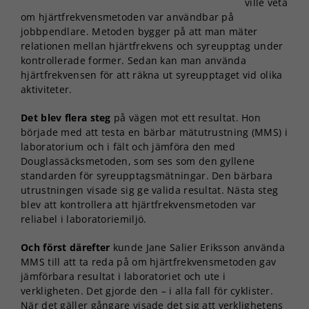
ville veta
om hjärtfrekvensmetoden var användbar på
jobbpendlare. Metoden bygger på att man mäter
relationen mellan hjärtfrekvens och syreupptag under
kontrollerade former. Sedan kan man använda
hjärtfrekvensen för att räkna ut syreupptaget vid olika
aktiviteter.
Det blev flera steg
på vägen mot ett resultat. Hon
började med att testa en bärbar mätutrustning (MMS) i
laboratorium och i fält och jämföra den med
Douglassäcksmetoden, som ses som den gyllene
standarden för syreupptagsmätningar. Den bärbara
utrustningen visade sig ge valida resultat. Nästa steg
blev att kontrollera att hjärtfrekvensmetoden var
reliabel i laboratoriemiljö.
Och först därefter
kunde Jane Salier Eriksson använda
MMS till att ta reda på om hjärtfrekvensmetoden gav
jämförbara resultat i laboratoriet och ute i
verkligheten. Det gjorde den – i alla fall för cyklister.
När det gäller gångare visade det sig att verklighetens