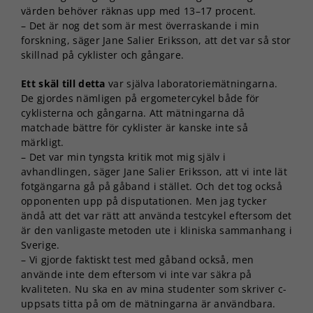
värden behöver räknas upp med 13–17 procent.
– Det är nog det som är mest överraskande i min
forskning, säger Jane Salier Eriksson, att det var så stor
skillnad på cyklister och gångare.
Ett skäl till detta
var själva laboratoriemätningarna.
De gjordes nämligen på ergometercykel både för
cyklisterna och gångarna. Att mätningarna då
matchade bättre för cyklister är kanske inte så
märkligt.
– Det var min tyngsta kritik mot mig själv i
avhandlingen, säger Jane Salier Eriksson, att vi inte lät
fotgängarna gå på gåband i stället. Och det tog också
opponenten upp på disputationen. Men jag tycker
ändå att det var rätt att använda testcykel eftersom det
är den vanligaste metoden ute i kliniska sammanhang i
Sverige.
– Vi gjorde faktiskt test med gåband också, men
använde inte dem eftersom vi inte var säkra på
kvaliteten. Nu ska en av mina studenter som skriver c-
uppsats titta på om de mätningarna är användbara.