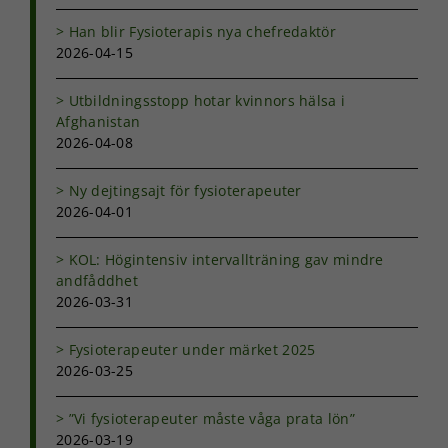
med dig av dina
intressen och ditt
Han blir Fysioterapis nya chefredaktör
beteende när du
2026-04-15
surfar ökar du
chansen att få se
Utbildningsstopp hotar kvinnors hälsa i
personligt
Afghanistan
anpassat innehåll
och erbjudanden.
2026-04-08
Ny dejtingsajt för fysioterapeuter
2026-04-01
KOL: Högintensiv intervallträning gav mindre
andfåddhet
2026-03-31
Fysioterapeuter under märket 2025
2026-03-25
”Vi fysioterapeuter måste våga prata lön”
2026-03-19