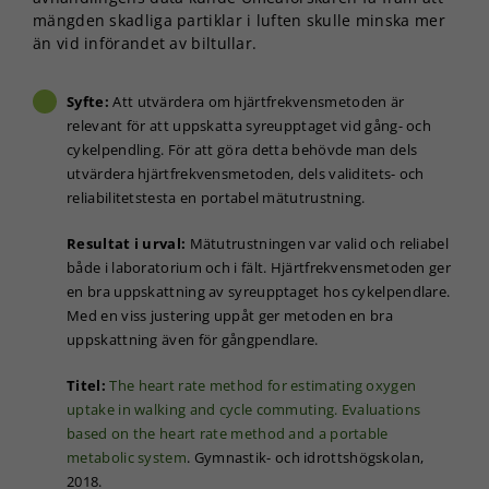
mängden skadliga partiklar i luften skulle minska mer
än vid införandet av biltullar.
Syfte:
Att utvärdera om hjärtfrekvensmetoden är
relevant för att uppskatta syreupptaget vid gång- och
cykelpendling. För att göra detta behövde man dels
utvärdera hjärtfrekvensmetoden, dels validitets- och
reliabilitetstesta en portabel mätutrustning.
Resultat i urval:
Mätutrustningen var valid och reliabel
både i laboratorium och i fält. Hjärtfrekvensmetoden ger
en bra uppskattning av syreupptaget hos cykelpendlare.
Med en viss justering uppåt ger metoden en bra
uppskattning även för gångpendlare.
Titel:
The heart rate method for estimating oxygen
uptake in walking and cycle commuting. Evaluations
based on the heart rate method and a portable
metabolic system
. Gymnastik- och idrottshögskolan,
2018.