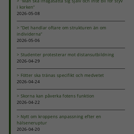
”Man ska ifrågasätta sig själv och inte bli för styv
används.
i korken”
2026-05-08
Upplevelse
”Det handlar oftare om strukturen än om
För att vår
individerna”
hemsida ska
2026-05-06
prestera så
bra som
möjligt under
Studenter protesterar mot distansutbildning
ditt besök.
2026-04-29
Om du nekar
de här
Fötter ska tränas specifikt och medvetet
kakorna
2026-04-24
kommer viss
funktionalitet
att försvinna
Skorna kan påverka fotens funktion
från
2026-04-22
hemsidan.
Nytt om kroppens anpassning efter en
hälseneruptur
Marknadsföring
2026-04-20
Genom att dela