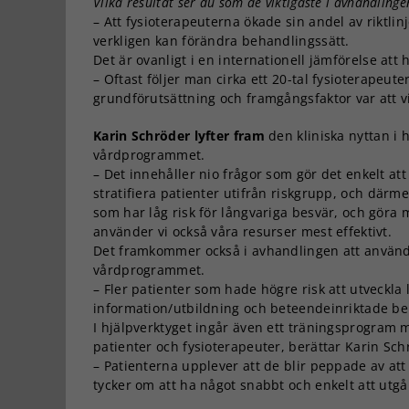
Vilka resultat ser du som de viktigaste i avhandlinge
– Att fysioterapeuterna ökade sin andel av riktli
verkligen kan förändra behandlingssätt.
Det är ovanligt i en internationell jämförelse att
– Oftast följer man cirka ett 20-tal fysioterapeute
grundförutsättning och framgångsfaktor var att vi
Karin Schröder lyfter fram
den kliniska nyttan i 
vårdprogrammet.
– Det innehåller nio frågor som gör det enkelt att
stratifiera patienter utifrån riskgrupp, och där
som har låg risk för långvariga besvär, och göra
använder vi också våra resurser mest effektivt.
Det framkommer också i avhandlingen att använd
vårdprogrammet.
– Fler patienter som hade högre risk att utveckla
information/utbildning och beteendeinriktade be
I hjälpverktyget ingår även ett träningsprogram 
patienter och fysioterapeuter, berättar Karin Sch
– Patienterna upplever att de blir peppade av att 
tycker om att ha något snabbt och enkelt att utgå