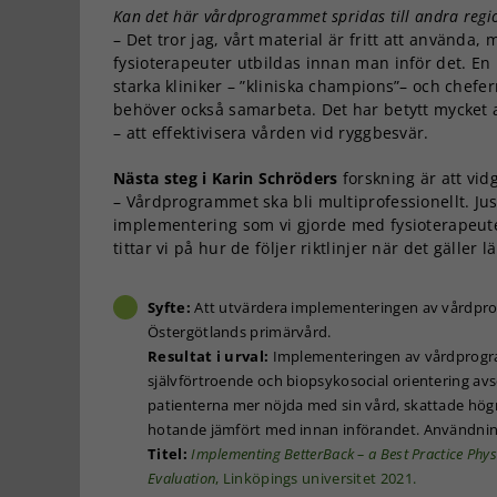
Kan det här vårdprogrammet spridas till andra regi
– Det tror jag, vårt material är fritt att använd
fysioterapeuter utbildas innan man inför det. En
starka kliniker – ”kliniska champions”– och chefe
behöver också samarbeta. Det har betytt mycket a
– att effektivisera vården vid ryggbesvär.
Nästa steg i Karin Schröders
forskning är att vid
– Vårdprogrammet ska bli multiprofessionellt. Jus
implementering som vi gjorde med fysioterapeuter
tittar vi på hur de följer riktlinjer när det gälle
Syfte:
Att utvärdera implementeringen av vårdpr
Östergötlands primärvård.
Resultat i urval:
Implementeringen av vårdprogra
självförtroende och biopsykosocial orientering a
patienterna mer nöjda med sin vård, skattade högr
hotande jämfört med innan införandet. Användning
Titel:
Implementing BetterBack – a Best Practice Phys
Evaluation
, Linköpings universitet 2021.