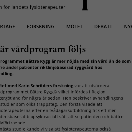
RTAGE
FORSKNING
MÖTET
DEBATT
NY
är vårdprogram följs
rdprogrammet Bättre Rygg är mer nöjda med sin vård än de som
örre andel patienter riktlinjebaserad ryggvård hos
ndling.
ftet med Karin Schröders forskning
var att utvärdera
rdprogrammet Bättre Rygg© vilket infördes i Region
tergötland för några år sedan. Hon beskriver avhandlingens
studier som olika trappsteg. Den första visade att
sioterapeuterna efter en tvådagarsutbildning fick ett mer
densbaserat biopsykosocialt sätt att se patienten och bättre
lvförtroende.
 nästa studie kunde vi visa att fysioterapeuterna också