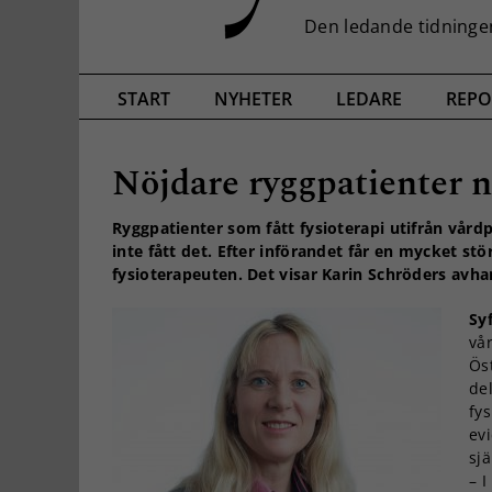
START
NYHETER
LEDARE
REPO
Nöjdare ryggpatienter n
Ryggpatienter som fått fysioterapi utifrån vå
inte fått det. Efter införandet får en mycket st
fysioterapeuten.
Det visar Karin Schröders avha
Sy
vå
Ös
del
fy
evi
sjä
– I