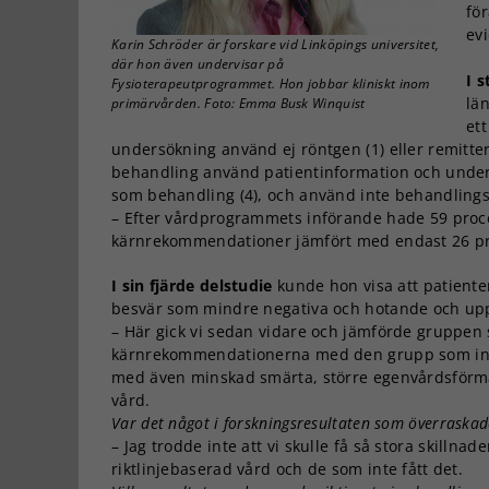
för
ev
Karin Schröder är forskare vid Linköpings universitet,
där hon även undervisar på
I 
Fysioterapeutprogrammet. Hon jobbar kliniskt inom
lä
primärvården. Foto: Emma Busk Winquist
et
undersökning använd ej röntgen (1) eller remitteri
behandling använd patientinformation och under
som behandling (4), och använd inte behandling
– Efter vårdprogrammets införande hade 59 proce
kärnrekommendationer jämfört med endast 26 pr
I sin fjärde delstudie
kunde hon visa att patiente
besvär som mindre negativa och hotande och uppl
– Här gick vi sedan vidare och jämförde gruppen s
kärnrekommendationerna med den grupp som inte 
med även minskad smärta, större egenvårdsförmåg
vård.
Var det något i forskningsresultaten som överraskad
– Jag trodde inte att vi skulle få så stora skillna
riktlinjebaserad vård och de som inte fått det.