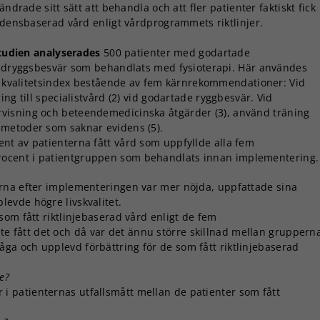
ändrade sitt sätt att behandla och att fler patienter faktiskt fick
idensbaserad vård enligt vårdprogrammets riktlinjer.
studien analyserades
500 patienter med godartade
ndryggsbesvär som behandlats med fysioterapi. Här användes
t kvalitetsindex bestående av fem kärnrekommendationer: Vid
ng till specialistvård (2) vid godartade ryggbesvär. Vid
visning och beteendemedicinska åtgärder (3), använd träning
smetoder som saknar evidens (5).
nt av patienterna fått vård som uppfyllde alla fem
ocent i patientgruppen som behandlats innan implementering.
rna efter implementeringen var mer nöjda, uppfattade sina
evde högre livskvalitet.
om fått riktlinjebaserad vård enligt de fem
fått det och då var det ännu större skillnad mellan gruppern
a och upplevd förbättring för de som fått riktlinjebaserad
e?
der i patienternas utfallsmått mellan de patienter som fått