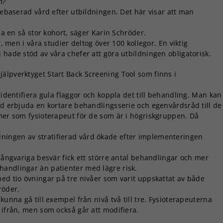
n?
njebaserad vård efter utbildningen. Det här visar att man
 ha en så stor kohort, säger Karin Schröder.
r, men i våra studier deltog över 100 kollegor. En viktig
 hade stöd av våra chefer att göra utbildningen obligatorisk.
hjälpverktyget Start Back Screening Tool som finns i
 identifiera gula flaggor och koppla det till behandling. Man kan
med erbjuda en kortare behandlingsserie och egenvårdsråd till de
 mer som fysioterapeut för de som är i högriskgruppen. Då
ningen av stratifierad vård ökade efter implementeringen
 långvariga besvär fick ett större antal behandlingar och mer
handlingar än patienter med lägre risk.
med tio övningar på tre nivåer som varit uppskattat av både
röder.
kunna gå till exempel från nivå två till tre. Fysioterapeuterna
 ifrån, men som också går att modifiera.