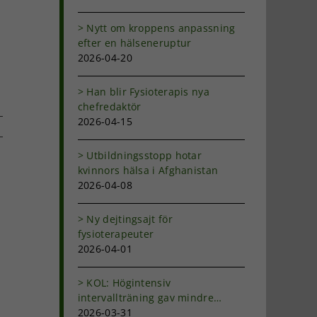
Nytt om kroppens anpassning
efter en hälseneruptur
2026-04-20
Han blir Fysioterapis nya
chefredaktör
2026-04-15
Utbildningsstopp hotar
dIn
-
kvinnors hälsa i Afghanistan
ost
2026-04-08
Ny dejtingsajt för
fysioterapeuter
2026-04-01
KOL: Högintensiv
intervallträning gav mindre
andfåddhet
2026-03-31