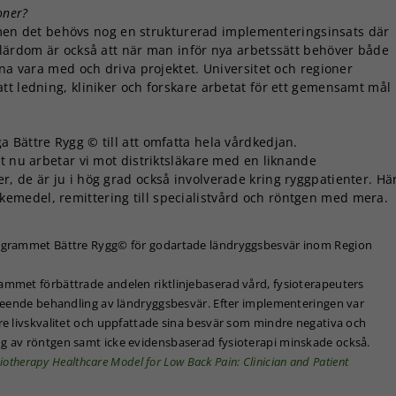
oner?
a, men det behövs nog en strukturerad implementeringsinsats där
 lärdom är också att när man inför nya arbetssätt behöver både
rna vara med och driva projektet. Universitet och regioner
tt ledning, kliniker och forskare arbetat för ett gemensamt mål
ga Bättre Rygg © till att omfatta hela vårdkedjan.
t nu arbetar vi mot distriktsläkare med en liknande
, de är ju i hög grad också involverade kring ryggpatienter. Hä
r läkemedel, remittering till specialistvård och röntgen med mera.
ogrammet Bättre Rygg© för godartade ländryggsbesvär inom Region
mmet förbättrade andelen riktlinjebaserad vård, fysioterapeuters
vseende behandling av ländryggsbesvär. Efter implementeringen var
e livskvalitet och uppfattade sina besvär som mindre negativa och
 av röntgen samt icke evidensbaserad fysioterapi minskade också.
iotherapy Healthcare Model for Low Back Pain: Clinician and Patient