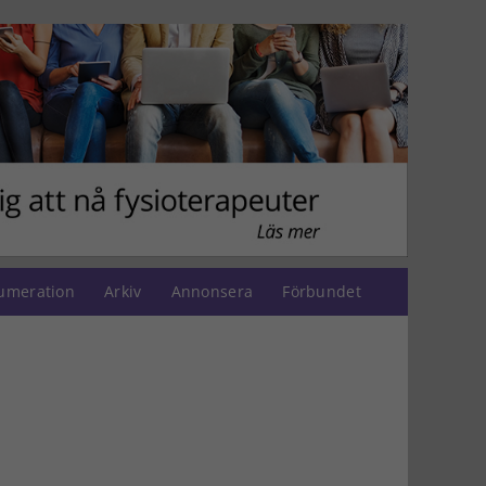
umeration
Arkiv
Annonsera
Förbundet