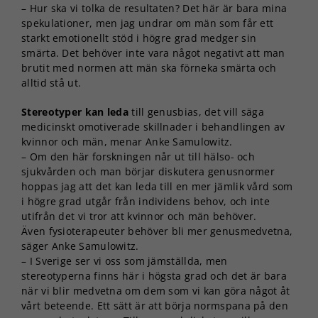
– Hur ska vi tolka de resultaten? Det här är bara mina
spekulationer, men jag undrar om män som får ett
starkt emotionellt stöd i högre grad medger sin
smärta. Det behöver inte vara något negativt att man
brutit med normen att män ska förneka smärta och
alltid stå ut.
Stereotyper kan leda
till genusbias, det vill säga
medicinskt omotiverade skillnader i behandlingen av
kvinnor och män, menar Anke Samulowitz.
– Om den här forskningen når ut till hälso- och
sjukvården och man börjar diskutera genusnormer
hoppas jag att det kan leda till en mer jämlik vård som
i högre grad utgår från individens behov, och inte
utifrån det vi tror att kvinnor och män behöver.
Även fysioterapeuter behöver bli mer genusmedvetna,
säger Anke Samulowitz.
– I Sverige ser vi oss som jämställda, men
stereotyperna finns här i högsta grad och det är bara
när vi blir medvetna om dem som vi kan göra något åt
vårt beteende. Ett sätt är att börja normspana på den