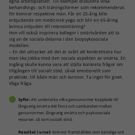
egna arbetsplatsen. Till exempel diskutera vilka
behandlings- och träningsformer som rekommenderas
för kvinnor respektive män. Får en 25-årig kille
erbjudande om medicinsk yoga och blir en 65-åring
kvinna inbjuden till intensivträning?
Hon vill också inspirera kollegor i smärtvården att ta
sig an de sociala delarna i den biopsykosociala
modellen.
– En del uttrycker att det är svårt att konkretisera hur
man ska jobba med den sociala aspekten av smärta. En
ingång skulle kunna vara att ställa konkreta frågor om
tillgången till socialt stöd, såväl emotionellt som
praktiskt, till både män och kvinnor. Ta inget för givet.
Våga fråga.
Syfte:
Att undersöka vilka genusnormer kopplade till
långvarig smärta det finns och sambanden mellan
genusnormer, långvarig smärta och psykosociala
resurser, så som socialt stöd.
Resultat i urval:
Kvinnor framställdes som känsliga och