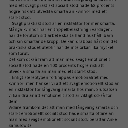
med ett svagt praktiskt socialt stöd hade 62 procents
högre risk att utveckla smärta än kvinnor med ett
starkt stöd.
– Svagt praktiskt stöd är en riskfaktor för mer smärta.
Många kvinnor har en trippelbelastning i vardagen,
när de förutom sitt arbete ska ta hand hushåll, barn
och sin smärtande kropp. De kan drabbas hårt om det
praktiska stödet uteblir när de inte orkar lika mycket
som förut.
Det kom också fram att män med svagt emotionellt
socialt stöd hade en 100 procents högre risk att
utveckla smärta än män med ett starkt stöd.
– Enligt stereotypen förknippas emotionalitet med
kvinnor, men här ser vi att ett svagt emotionellt stöd är
en riskfaktor för långvarig smärta hos män. Slutsatsen
vi kan dra är att emotionellt stöd är viktigt också för
dem.
Vidare framkom det att män med långvarig smärta och
starkt emotionellt socialt stöd hade smärta oftare än
män med svagt emotionellt socialt stöd, berättar Anke
Samulowitz.