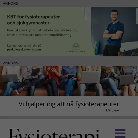
ANNONS
ANNONS
Fortsätt
till
innehållet