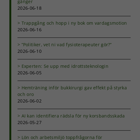
gånger
hemsidans
2026-06-18
funktionalitet
och
uppbyggnad,
Trappgång och hopp i ny bok om vardagsmotion
baserat på
2026-06-16
hur
hemsidan
”Politiker, vet ni vad fysioterapeuter gör?”
används.
2026-06-10
Upplevelse
Experten: Se upp med idrottsteknologin
För att vår
2026-06-05
hemsida ska
prestera så
Hemträning inför bukkirurgi gav effekt på styrka
bra som
och oro
möjligt under
2026-06-02
ditt besök.
Om du nekar
de här
AI kan identifiera rädsla för ny korsbandsskada
kakorna
2026-05-27
kommer viss
funktionalitet
Lön och arbetsmiljö toppfrågorna för
att försvinna