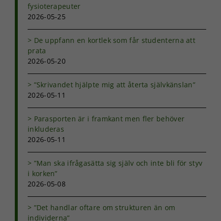
från
fysioterapeuter
hemsidan.
2026-05-25
De uppfann en kortlek som får studenterna att
Marknadsföring
prata
Genom att dela
2026-05-20
med dig av dina
intressen och ditt
”Skrivandet hjälpte mig att återta självkänslan”
beteende när du
2026-05-11
surfar ökar du
chansen att få se
personligt
Parasporten är i framkant men fler behöver
anpassat innehåll
inkluderas
och erbjudanden.
2026-05-11
”Man ska ifrågasätta sig själv och inte bli för styv
i korken”
2026-05-08
”Det handlar oftare om strukturen än om
individerna”