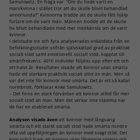
Samulowitz. En fråga var: ”Om du hade varit en
man/kvinna i stället tror att du skulle blivit behandlad
annorlunda?” Kvinnorna trodde att de skulle fått hjälp
fortare om de varit män. Männen trodde att de skulle
ha blivit behandlade med mer medkänsla om de varit
kvinnor.
I delstudie tre och fyra analyserades enkätdata från en
befolkningsstudie utifrån självskattad grad av praktiskt
socialt stöd samt emotionellt socialt stöd, kopplat till
smärtfrekvens. 4010 individer följdes upp efter ett och
ett halvt år. Resultaten visade att kvinnor utan smärta
hade ett starkare praktiskt socialt stöd än män. Men så
var det inte för kvinnor med smärta. Det är ett så kallat
normbrott, förklarar Anke Samulowitz.
– Det finns en stark förväntan att kvinnor alltid får mer
socialt stöd än män. Men det verkar inte stämma när
de har en etablerad smärta.
Analysen visade även
att kvinnor med långvarig
smärta och ett starkt socialt stöd hade smärta mindre
ofta vid uppföljningen än kvinnor med svagt stöd. Det
kom också fram att kvinnor utan långvarig smärta och