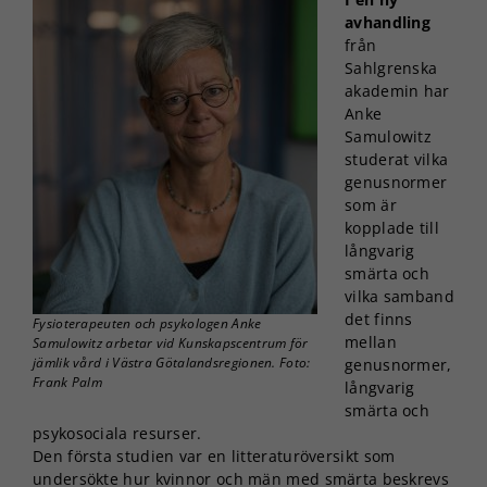
avhandling
från
Sahlgrenska
akademin har
Anke
Samulowitz
studerat vilka
genusnormer
som är
kopplade till
långvarig
smärta och
vilka samband
det finns
Fysioterapeuten och psykologen Anke
mellan
Samulowitz arbetar vid Kunskapscentrum för
jämlik vård i Västra Götalandsregionen. Foto:
genusnormer,
Frank Palm
långvarig
smärta och
psykosociala resurser.
Den första studien var en litteraturöversikt som
undersökte hur kvinnor och män med smärta beskrevs