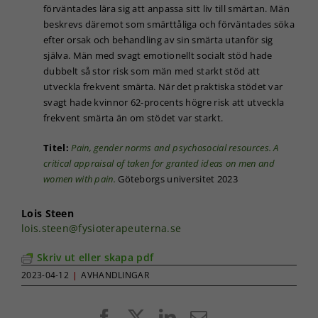
förväntades lära sig att anpassa sitt liv till smärtan. Män
beskrevs däremot som smärttåliga och förväntades söka
efter orsak och behandling av sin smärta utanför sig
själva. Män med svagt emotionellt socialt stöd hade
dubbelt så stor risk som män med starkt stöd att
utveckla frekvent smärta. När det praktiska stödet var
svagt hade kvinnor 62-procents högre risk att utveckla
frekvent smärta än om stödet var starkt.
Titel:
Pain, gender norms and psychosocial resources. A
critical appraisal of taken for granted ideas on men and
women with pain.
Göteborgs universitet 2023
Lois Steen
lois.steen@fysioterapeuterna.se
Skriv ut eller skapa pdf
2023-04-12
|
AVHANDLINGAR
Facebook
X
LinkedIn
E-