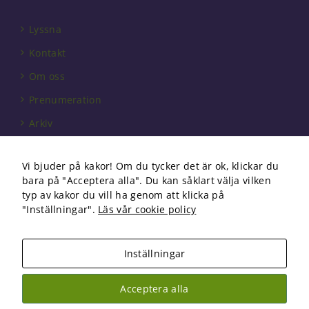
Lyssna
Kontakt
Om oss
Prenumeration
Arkiv
Annonsera
Vi bjuder på kakor! Om du tycker det är ok, klickar du
Förbundet
bara på "Acceptera alla". Du kan såklart välja vilken
Om cookies
typ av kakor du vill ha genom att klicka på
"Inställningar".
Läs vår cookie policy
Inställningar
Copyright 2026 Fysioterapi | All Rights Reserved
Acceptera alla
Facebook
Instagram