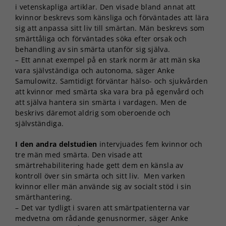
i vetenskapliga artiklar. Den visade bland annat att
kvinnor beskrevs som känsliga och förväntades att lära
sig att anpassa sitt liv till smärtan. Män beskrevs som
smärttåliga och förväntades söka efter orsak och
behandling av sin smärta utanför sig själva.
– Ett annat exempel på en stark norm är att män ska
vara självständiga och autonoma, säger Anke
Samulowitz. Samtidigt förväntar hälso- och sjukvården
att kvinnor med smärta ska vara bra på egenvård och
att själva hantera sin smärta i vardagen. Men de
beskrivs däremot aldrig som oberoende och
självständiga.
I den andra delstudien
intervjuades fem kvinnor och
tre män med smärta. Den visade att
smärtrehabilitering hade gett dem en känsla av
kontroll över sin smärta och sitt liv. Men varken
kvinnor eller män använde sig av socialt stöd i sin
smärthantering.
– Det var tydligt i svaren att smärtpatienterna var
medvetna om rådande genusnormer, säger Anke