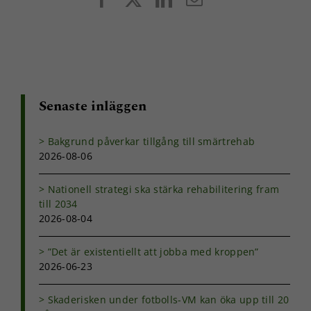
post
Senaste inläggen
Nödvändiga
Dessa kakor
går inte att
Bakgrund påverkar tillgång till smärtrehab
välja bort. De
2026-08-06
behövs för
att hemsidan
Nationell strategi ska stärka rehabilitering fram
över huvud
till 2034
taget ska
2026-08-04
fungera.
”Det är existentiellt att jobba med kroppen”
Statistik
2026-06-23
För att vi ska
kunna
Skaderisken under fotbolls-VM kan öka upp till 20
förbättra