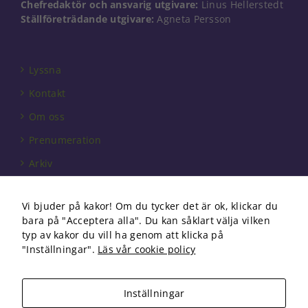
Chefredaktör och ansvarig utgivare:
Linus Hellerstedt
Ställföreträdande utgivare:
Agneta Persson
Lyssna
Kontakt
Om oss
Prenumeration
Arkiv
Annonsera
Vi bjuder på kakor! Om du tycker det är ok, klickar du
Förbundet
bara på "Acceptera alla". Du kan såklart välja vilken
Om cookies
typ av kakor du vill ha genom att klicka på
"Inställningar".
Läs vår cookie policy
Inställningar