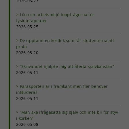
2026-05-27
Lön och arbetsmiljö toppfrågorna för
fysioterapeuter
2026-05-25
De uppfann en kortlek som får studenterna att
prata
2026-05-20
Nödvändiga
Dessa kakor
”Skrivandet hjälpte mig att återta självkänslan”
går inte att
välja bort. De
2026-05-11
behövs för
att hemsidan
Parasporten är i framkant men fler behöver
över huvud
inkluderas
taget ska
2026-05-11
fungera.
”Man ska ifrågasätta sig själv och inte bli för styv
i korken”
Statistik
2026-05-08
För att vi ska