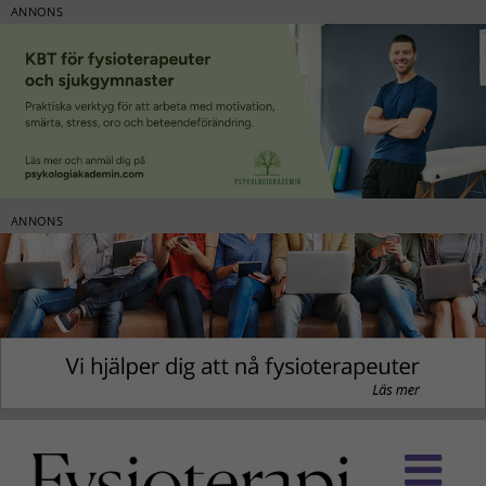
ANNONS
ANNONS
Fortsätt
till
innehållet