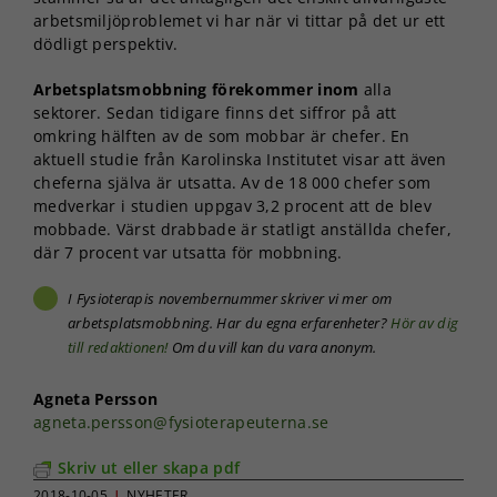
arbetsmiljöproblemet vi har när vi tittar på det ur ett
dödligt perspektiv.
Arbetsplatsmobbning förekommer inom
alla
sektorer. Sedan tidigare finns det siffror på att
omkring hälften av de som mobbar är chefer. En
aktuell studie från Karolinska Institutet visar att även
cheferna själva är utsatta. Av de 18 000 chefer som
medverkar i studien uppgav 3,2 procent att de blev
mobbade. Värst drabbade är statligt anställda chefer,
där 7 procent var utsatta för mobbning.
I Fysioterapis novembernummer skriver vi mer om
arbetsplatsmobbning. Har du egna erfarenheter?
Hör av dig
till redaktionen!
Om du vill kan du vara anonym.
Agneta Persson
agneta.persson@fysioterapeuterna.se
Skriv ut eller skapa pdf
2018-10-05
|
NYHETER