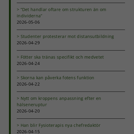
kunna
förbättra
”Det handlar oftare om strukturen än om
hemsidans
individerna”
funktionalitet
2026-05-06
och
uppbyggnad,
baserat på
Studenter protesterar mot distansutbildning
hur
2026-04-29
hemsidan
används.
Fötter ska tränas specifikt och medvetet
2026-04-24
Upplevelse
Skorna kan påverka fotens funktion
För att vår
2026-04-22
hemsida ska
prestera så
bra som
Nytt om kroppens anpassning efter en
möjligt under
hälseneruptur
ditt besök.
2026-04-20
Om du nekar
de här
kakorna
Han blir Fysioterapis nya chefredaktör
kommer viss
2026-04-15