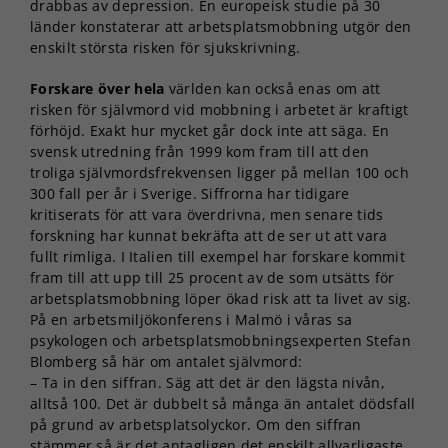
drabbas av depression. En europeisk studie på 30
länder konstaterar att arbetsplatsmobbning utgör den
enskilt största risken för sjukskrivning.
Forskare över hela
världen kan också enas om att
risken för självmord vid mobbning i arbetet är kraftigt
förhöjd. Exakt hur mycket går dock inte att säga. En
svensk utredning från 1999 kom fram till att den
troliga självmordsfrekvensen ligger på mellan 100 och
300 fall per år i Sverige. Siffrorna har tidigare
kritiserats för att vara överdrivna, men senare tids
forskning har kunnat bekräfta att de ser ut att vara
fullt rimliga. I Italien till exempel har forskare kommit
fram till att upp till 25 procent av de som utsätts för
arbetsplatsmobbning löper ökad risk att ta livet av sig.
På en arbetsmiljökonferens i Malmö i våras sa
psykologen och arbetsplatsmobbningsexperten Stefan
Blomberg så här om antalet självmord:
– Ta in den siffran. Säg att det är den lägsta nivån,
alltså 100. Det är dubbelt så många än antalet dödsfall
på grund av arbetsplatsolyckor. Om den siffran
stämmer så är det antagligen det enskilt allvarligaste