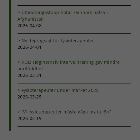
funktionalitet
att försvinna
Utbildningsstopp hotar kvinnors hälsa i
från
Afghanistan
hemsidan.
2026-04-08
Marknadsföring
Ny dejtingsajt för fysioterapeuter
Genom att dela
2026-04-01
med dig av dina
intressen och ditt
KOL: Högintensiv intervallträning gav mindre
beteende när du
andfåddhet
surfar ökar du
2026-03-31
chansen att få se
personligt
anpassat innehåll
Fysioterapeuter under märket 2025
och erbjudanden.
2026-03-25
”Vi fysioterapeuter måste våga prata lön”
2026-03-19