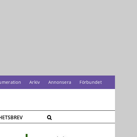
umeration
Arkiv
Annonsera
Förbundet
HETSBREV