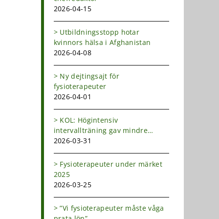
2026-04-15
Utbildningsstopp hotar
kvinnors hälsa i Afghanistan
2026-04-08
Ny dejtingsajt för
fysioterapeuter
2026-04-01
KOL: Högintensiv
intervallträning gav mindre
andfåddhet
2026-03-31
Fysioterapeuter under märket
2025
2026-03-25
”Vi fysioterapeuter måste våga
prata lön”