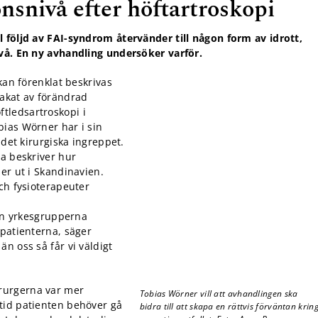
onsnivå efter höftartroskopi
l följd av FAI-syndrom återvänder till någon form av idrott,
ivå. En ny avhandling undersöker varför.
an förenklat beskrivas
sakat av förändrad
tledsartroskopi i
bias Wörner har i sin
 det kirurgiska ingreppet.
ta beskriver hur
er ut i Skandinavien.
ch fysioterapeuter
lan yrkesgrupperna
 patienterna, säger
n oss så får vi väldigt
irurgerna var mer
Tobias Wörner vill att avhandlingen ska
tid patienten behöver gå
bidra till att skapa en rättvis förväntan krin