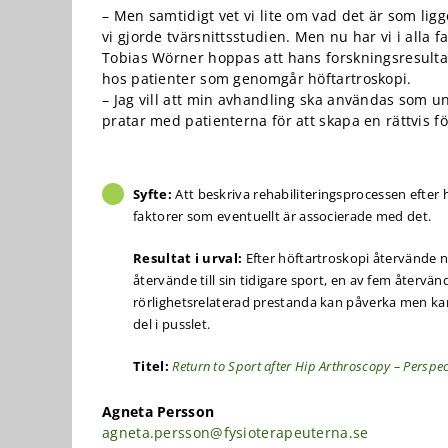
funktionalitet
– Men samtidigt vet vi lite om vad det är som li
att försvinna
vi gjorde tvärsnittsstudien. Men nu har vi i alla 
från
Tobias Wörner hoppas att hans forskningsresultat
hemsidan.
hos patienter som genomgår höftartroskopi.
– Jag vill att min avhandling ska användas som un
pratar med patienterna för att skapa en rättvis fö
Marknadsföring
Genom att dela
med dig av dina
intressen och ditt
Syfte:
Att beskriva rehabiliteringsprocessen efter 
beteende när du
faktorer som eventuellt är associerade med det.
surfar ökar du
chansen att få se
Resultat i urval:
Efter höftartroskopi återvände nio
personligt
anpassat innehåll
återvände till sin tidigare sport, en av fem återvän
och erbjudanden.
rörlighetsrelaterad prestanda kan påverka men kan 
del i pusslet.
Titel:
Return to Sport after Hip Arthroscopy – Perspec
Agneta Persson
agneta.persson@fysioterapeuterna.se