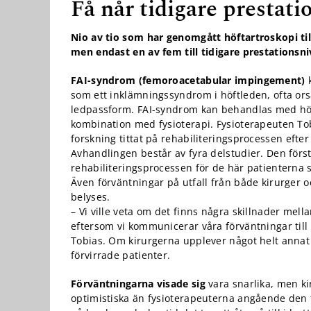
Få når tidigare prestati
Nio av tio som har genomgått höftartroskopi til
men endast en av fem till tidigare prestationsn
FAI-syndrom (femoroacetabular impingement)
k
som ett inklämningssyndrom i höftleden, ofta or
ledpassform. FAI-syndrom kan behandlas med höf
kombination med fysioterapi. Fysioterapeuten To
Nödvändiga
forskning tittat på rehabiliteringsprocessen efter
Dessa kakor
Avhandlingen består av fyra delstudier. Den förs
går inte att
rehabiliteringsprocessen för de här patienterna s
välja bort. De
Även förväntningar på utfall från både kirurger o
behövs för
belyses.
att hemsidan
– Vi ville veta om det finns några skillnader mel
över huvud
taget ska
eftersom vi kommunicerar våra förväntningar till
fungera.
Tobias. Om kirurgerna upplever något helt annat ä
förvirrade patienter.
Förväntningarna visade sig
vara snarlika, men k
Statistik
optimistiska än fysioterapeuterna angående den 
För att vi ska