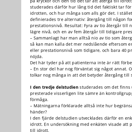
kunna
på kryckor och den tid det tar att återgå till idro
förbättra
studerades därför hur lång tid det faktiskt tar för 
hemsidans
idrotten, och hur många som alls gör det. I stället
funktionalitet
definierades tre alternativ: återgång till någon f
och
prestationsnivå. Resultat: Fyra av tio återgår till 
uppbyggnad,
lägre nivå, och en av fem återgår till tidigare pre
baserat på
– Sammanlagt har man alltså nio av tio som återgå
hur
så kan man kalla det mer nedslående eftersom en
hemsidan
eller prestationsnivå som tidigare, och bara 40 p
används.
nöjda.
Det här tyder på att patienterna inte är rätt förb
– En stor del har nog förväntat sig något annat. 
Upplevelse
tolkar nog många in att det betyder återgång til
För att vår
hemsida ska
I den tredje delstudien
studerades om det finns u
prestera så
presterade visserligen lite sämre än kontrollgrup
bra som
möjligt under
förmåga.
ditt besök.
– Mätningarna förklarade alltså inte hur begräns
Om du nekar
händer?
de här
I den fjärde delstudien utvecklades därför en en
kakorna
idrott. En undersökning med enkäten visade att p
kommer viss
till idrott.