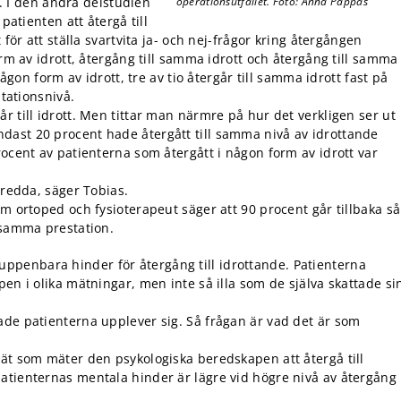
tt. I den andra delstudien
operationsutfallet. Foto: Anna Pappas
patienten att återgå till
 för att ställa svartvita ja- och nej-frågor kring återgången
orm av idrott, återgång till samma idrott och återgång till samma
någon form av idrott, tre av tio återgår till samma idrott fast på
stationsnivå.
r till idrott. Men tittar man närmre på hur det verkligen ser ut
dast 20 procent hade återgått till samma nivå av idrottande
rocent av patienterna som återgått i någon form av idrott var
eredda, säger Tobias.
Om ortoped och fysioterapeut säger att 90 procent går tillbaka så
l samma prestation.
ppenbara hinder för återgång till idrottande. Patienterna
pen i olika mätningar, men inte så illa som de själva skattade si
ade patienterna upplever sig. Så frågan är vad det är som
kät som mäter den psykologiska beredskapen att återgå till
atienternas mentala hinder är lägre vid högre nivå av återgång