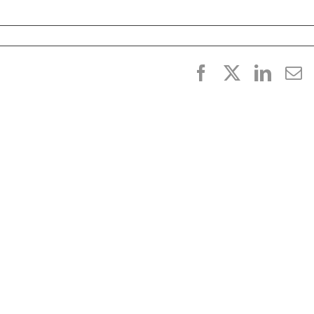
Facebook
X
Linke
E
p