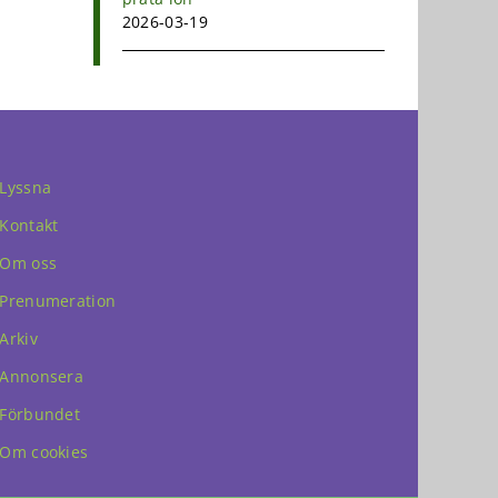
2026-03-19
Lyssna
Kontakt
Om oss
Prenumeration
Arkiv
Annonsera
Förbundet
Om cookies