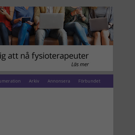
umeration
Arkiv
Annonsera
Förbundet