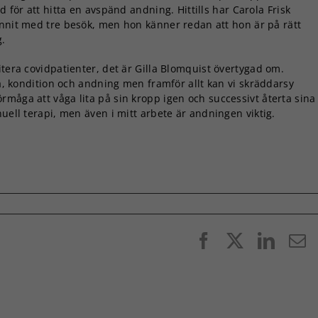
d för att hitta en avspänd andning. Hittills har Carola Frisk
nnit med tre besök, men hon känner redan att hon är på rätt
g.
ilitera covidpatienter, det är Gilla Blomquist övertygad om.
ka, kondition och andning men framför allt kan vi skräddarsy
måga att våga lita på sin kropp igen och successivt återta sina
nuell terapi, men även i mitt arbete är andningen viktig.
Facebook
X
Linke
E
p