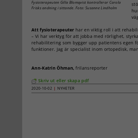
Fysioterapeuten Gilla Blomqvist kontrollerar Carola
stö
Frisks andning i sittande. Foto: Susanne Lindholm
hu
vä
Att fysioterapeuter
har en viktig roll i att rehab
– Vi har verktyg för att jobba med rörlighet, styr
rehabilitering som bygger upp patientens egen för
funktioner. Jag är specialist inom ortopedisk, ma
Ann-Katrin Öhman,
frilansreporter
Skriv ut eller skapa pdf
2020-10-02
|
NYHETER