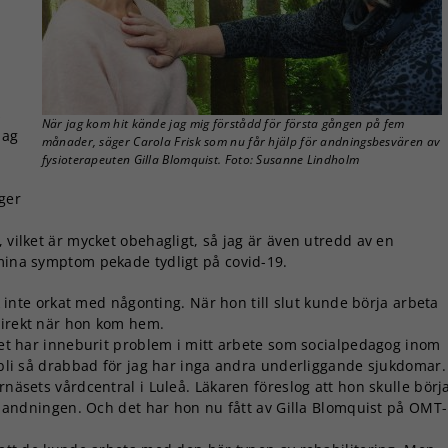
s
När jag kom hit kände jag mig förstådd för första gången på fem
Jag
månader, säger Carola Frisk som nu får hjälp för andningsbesvären av
fysioterapeuten Gilla Blomquist. Foto: Susanne Lindholm
äger
 vilket är mycket obehagligt, så jag är även utredd av en
 mina symptom pekade tydligt på covid-19.
inte orkat med någonting. När hon till slut kunde börja arbeta
direkt när hon kom hem.
 det har inneburit problem i mitt arbete som socialpedagog inom
e bli så drabbad för jag har inga andra underliggande sjukdomar.
rnäsets vårdcentral i Luleå. Läkaren föreslog att hon skulle börj
med andningen. Och det har hon nu fått av Gilla Blomquist på OMT-