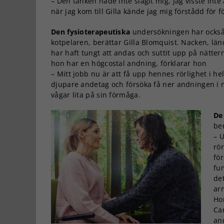
– Den tanken hade inte slagit mig, jag visste int
när jag kom till Gilla kände jag mig förstådd för
Den fysioterapeutiska
undersökningen har också v
kotpelaren, berättar Gilla Blomquist. Nacken, lä
har haft tungt att andas och suttit upp på nätte
hon har en högcostal andning, förklarar hon
– Mitt jobb nu är att få upp hennes rörlighet i he
djupare andetag och försöka få ner andningen i
vågar lita på sin förmåga.
De
ber
– 
rö
för
fu
de
ar
Ho
Car
an