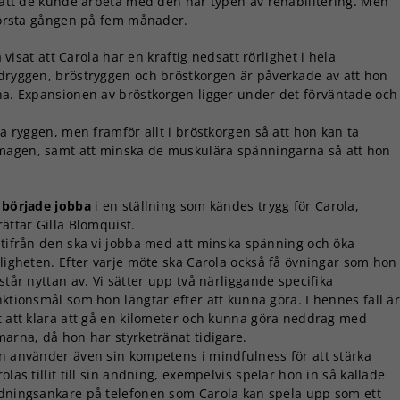
e att de kunde arbeta med den här typen av rehabilitering. Men
 första gången på fem månader.
isat att Carola har en kraftig nedsatt rörlighet i hela
ndryggen, bröstryggen och bröstkorgen är påverkade av att hon
rna. Expansionen av bröstkorgen ligger under det förväntade och
la ryggen, men framför allt i bröstkorgen så att hon kan ta
 magen, samt att minska de muskulära spänningarna så att hon
 började jobba
i en ställning som kändes trygg för Carola,
ättar Gilla Blomquist.
Utifrån den ska vi jobba med att minska spänning och öka
rligheten. Efter varje möte ska Carola också få övningar som hon
står nyttan av. Vi sätter upp två närliggande specifika
nktionsmål som hon längtar efter att kunna göra. I hennes fall ä
t att klara att gå en kilometer och kunna göra neddrag med
marna, då hon har styrketränat tidigare.
n använder även sin kompetens i mindfulness för att stärka
olas tillit till sin andning, exempelvis spelar hon in så kallade
dningsankare på telefonen som Carola kan spela upp som ett