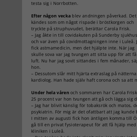
testa sig i Norrbotten.
Efter någon vecka
blev andningen påverkad. Det
kändes som om något rispade i bröstkorgen och
tryckte på struphuvudet, berättar Carola Frisk.
– Jag åkte in till covidakuten på Sunderby sjukhu
och var även på covidmottagningen inne i Luleå. 
fick astmamedicin, men det hjälpte inte. När jag
skulle sova var jag tvungen att sitta upp för att få
luft. Nu har jag sovit sittandes i fem månader, s
hon.
– Dessutom slår mitt hjärta extraslag på nätterna,
kardiolog. Han hade själv haft corona och sa att
Under hela våren
och sommaren har Carola Frisk 
25 procent var hon tvungen att gå och lägga sig 
– Jag har blivit känslig för tobaksrök och matos,
psykiatrin. För mig är det ofattbart att jag kund
I mitten av augusti fick hon äntligen komma till Ö
gå till en privat fysioterapeut för att få hjälp 
kliniken i Luleå.