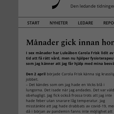
START
NYHETER
LEDARE
REPO
Månader gick innan hon
I sex månader har Luleåbon Carola Frisk lidit av
tid att få rätt vård, men nu hjälper fysioterapeut
som jag känner att jag får hjälp med mina besvä
Den 2 april
började Carola Frisk känna sig krassli
jobbet.
– Det kändes som om jag hade en Vicks blå i
lungorna. Det isade när jag andades. Det var väld
obehagligt. Jag fick också frossa trots att jag inte
hade feber utan snarare låg temperatur. Jag
misstänkte att jag hade drabbats av covid-19, m
då i början av pandemin fanns inte möjlighet att