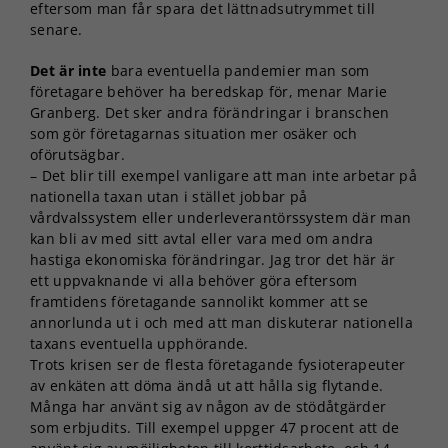
eftersom man får spara det lättnadsutrymmet till
senare.
Det är inte
bara eventuella pandemier man som
företagare behöver ha beredskap för, menar Marie
Granberg. Det sker andra förändringar i branschen
som gör företagarnas situation mer osäker och
oförutsägbar.
– Det blir till exempel vanligare att man inte arbetar på
nationella taxan utan i stället jobbar på
vårdvalssystem eller underleverantörssystem där man
kan bli av med sitt avtal eller vara med om andra
hastiga ekonomiska förändringar. Jag tror det här är
ett uppvaknande vi alla behöver göra eftersom
framtidens företagande sannolikt kommer att se
annorlunda ut i och med att man diskuterar nationella
taxans eventuella upphörande.
Trots krisen ser de flesta företagande fysioterapeuter
av enkäten att döma ändå ut att hålla sig flytande.
Många har använt sig av någon av de stödåtgärder
som erbjudits. Till exempel uppger 47 procent att de