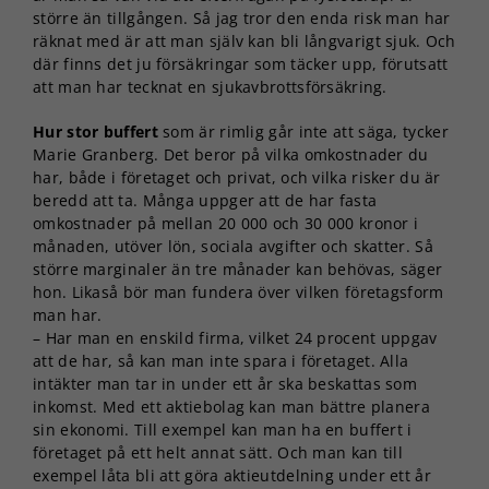
större än tillgången. Så jag tror den enda risk man har
räknat med är att man själv kan bli långvarigt sjuk. Och
där finns det ju försäkringar som täcker upp, förutsatt
att man har tecknat en sjukavbrottsförsäkring.
Hur stor buffert
som är rimlig går inte att säga, tycker
Marie Granberg. Det beror på vilka omkostnader du
har, både i företaget och privat, och vilka risker du är
beredd att ta. Många uppger att de har fasta
omkostnader på mellan 20 000 och 30 000 kronor i
månaden, utöver lön, sociala avgifter och skatter. Så
större marginaler än tre månader kan behövas, säger
hon. Likaså bör man fundera över vilken företagsform
man har.
– Har man en enskild firma, vilket 24 procent uppgav
att de har, så kan man inte spara i företaget. Alla
intäkter man tar in under ett år ska beskattas som
inkomst. Med ett aktiebolag kan man bättre planera
sin ekonomi. Till exempel kan man ha en buffert i
företaget på ett helt annat sätt. Och man kan till
exempel låta bli att göra aktieutdelning under ett år