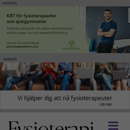
ANNONS
ANNONS
Fortsätt
till
innehållet