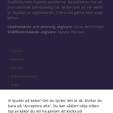
fackförbundet Fysioterapeuterna. Redaktionen har en
journalistiskt självständig roll. Materialet på vår webb
är skyddat av upphovsrätt. Citera oss gärna men ange
källan.
Chefredaktör och ansvarig utgivare:
Linus Hellerstedt
Ställföreträdande utgivare:
Agneta Persson
Lyssna
Kontakt
Om oss
Prenumeration
Arkiv
Annonsera
Vi bjuder på kakor! Om du tycker det är ok, klickar du
Förbundet
bara på "Acceptera alla". Du kan såklart välja vilken
Om cookies
typ av kakor du vill ha genom att klicka på