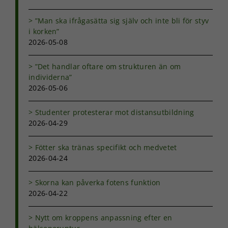
”Man ska ifrågasätta sig själv och inte bli för styv
i korken”
Upplevelse
2026-05-08
För att vår
hemsida ska
prestera så
”Det handlar oftare om strukturen än om
bra som
individerna”
möjligt under
2026-05-06
ditt besök.
Om du nekar
de här
Studenter protesterar mot distansutbildning
kakorna
2026-04-29
kommer viss
funktionalitet
Fötter ska tränas specifikt och medvetet
att försvinna
2026-04-24
från
hemsidan.
Skorna kan påverka fotens funktion
2026-04-22
Marknadsföring
Genom att dela
Nytt om kroppens anpassning efter en
med dig av dina