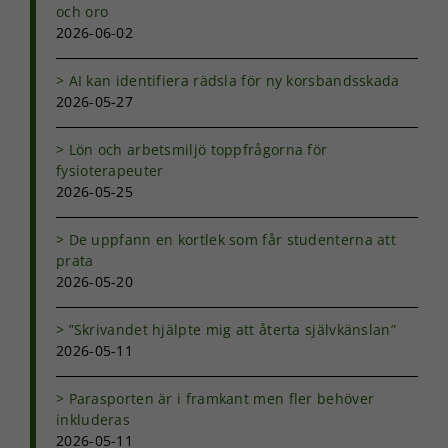
och oro
Nödvändiga
2026-06-02
Dessa kakor
går inte att
välja bort. De
AI kan identifiera rädsla för ny korsbandsskada
behövs för
2026-05-27
att hemsidan
över huvud
Lön och arbetsmiljö toppfrågorna för
taget ska
fysioterapeuter
fungera.
2026-05-25
Statistik
De uppfann en kortlek som får studenterna att
För att vi ska
prata
kunna
2026-05-20
förbättra
hemsidans
”Skrivandet hjälpte mig att återta självkänslan”
funktionalitet
2026-05-11
och
uppbyggnad,
baserat på
Parasporten är i framkant men fler behöver
hur
inkluderas
hemsidan
2026-05-11
används.