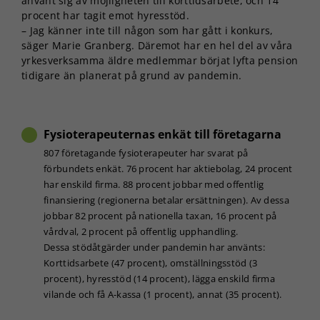
använt sig av möjligheten till korttidsarbete, och 14
procent har tagit emot hyresstöd.
– Jag känner inte till någon som har gått i konkurs,
säger Marie Granberg. Däremot har en hel del av våra
yrkesverksamma äldre medlemmar börjat lyfta pension
tidigare än planerat på grund av pandemin.
Fysioterapeuternas enkät till företagarna
807 företagande fysioterapeuter har svarat på
förbundets enkät. 76 procent har aktiebolag, 24 procent
har enskild firma. 88 procent jobbar med offentlig
finansiering (regionerna betalar ersättningen). Av dessa
jobbar 82 procent på nationella taxan, 16 procent på
vårdval, 2 procent på offentlig upphandling.
Dessa stödåtgärder under pandemin har använts:
Korttidsarbete (47 procent), omställningsstöd (3
procent), hyresstöd (14 procent), lägga enskild firma
vilande och få A-kassa (1 procent), annat (35 procent).