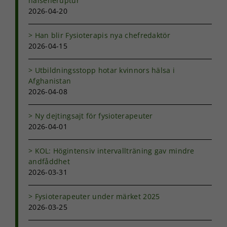
hälseneruptur
intressen och ditt
2026-04-20
beteende när du
surfar ökar du
chansen att få se
Han blir Fysioterapis nya chefredaktör
personligt
2026-04-15
anpassat innehåll
och erbjudanden.
Utbildningsstopp hotar kvinnors hälsa i
Afghanistan
2026-04-08
Ny dejtingsajt för fysioterapeuter
2026-04-01
KOL: Högintensiv intervallträning gav mindre
andfåddhet
2026-03-31
Fysioterapeuter under märket 2025
2026-03-25