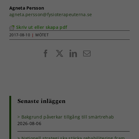
används.
Agneta Persson
agneta.persson@fysioterapeuterna.se
Upplevelse
Skriv ut eller skapa pdf
För att vår
hemsida ska
2017-08-10
|
MÖTET
prestera så
bra som
Facebook
X
LinkedIn
E-
möjligt under
ditt besök.
post
Om du nekar
de här
kakorna
kommer viss
funktionalitet
att försvinna
Senaste inläggen
från
hemsidan.
Bakgrund påverkar tillgång till smärtrehab
2026-08-06
Marknadsföring
Genom att dela
Nationell strategi ska stärka rehabilitering fram
med dig av dina