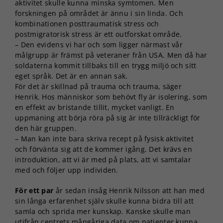
aktivitet skulle kunna minska symtomen. Men
forskningen på området är ännu i sin linda. Och
kombinationen posttraumatisk stress och
postmigratorisk stress är ett outforskat område.
– Den evidens vi har och som ligger närmast vår
målgrupp är främst på veteraner från USA. Men då har
soldaterna kommit tillbaks till en trygg miljö och sitt
eget språk. Det är en annan sak.
För det är skillnad på trauma och trauma, säger
Henrik. Hos människor som behövt fly är isolering, som
en effekt av bristande tillit, mycket vanligt. En
uppmaning att börja röra på sig är inte tillräckligt för
den här gruppen.
– Man kan inte bara skriva recept på fysisk aktivitet
och förvänta sig att de kommer igång. Det krävs en
introduktion, att vi är med på plats, att vi samtalar
med och följer upp individen.
För ett par
år sedan insåg Henrik Nilsson att han med
sin långa erfarenhet själv skulle kunna bidra till att
samla och sprida mer kunskap. Kanske skulle man
utifrån centrets mångåriga data om patienter kunna