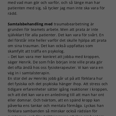
med vad man gör och varför, och så länge man har
patienten med sig, så tycker jag man inte ska vara för
rädd.
Samtalsbehandling med
traumabearbetning är
grunden för teamets arbete. Men att prata är inte
självklart för alla patienter. Det kan vara för svårt. En
del förstår inte heller varför det skulle hjälpa att prata
om sina trauman. Det kan också uppfattas som
skamfyllt att träffa en psykolog.
– Det kan vara mer konkret att jobba med kroppen,
säger Henrik. De som från början inte ville prata gör
det ofta ändå hos oss fysioterapeuter. Vi kan vara en
väg in i samtalsterapin.
En stor del av Henriks jobb går ut på att förklara hur
det fysiska och det psykiska hänger ihop. Att stress och
tidigare erfarenheter sätter igång reaktioner i kroppen,
och att det kan vara en anledning till att man har ont
eller domnar. Och tvärtom, att en spänd kropp kan
påverka ens tankar och mentala förmåga. Lyckas han
förklara sambanden så minskar också rädslan för