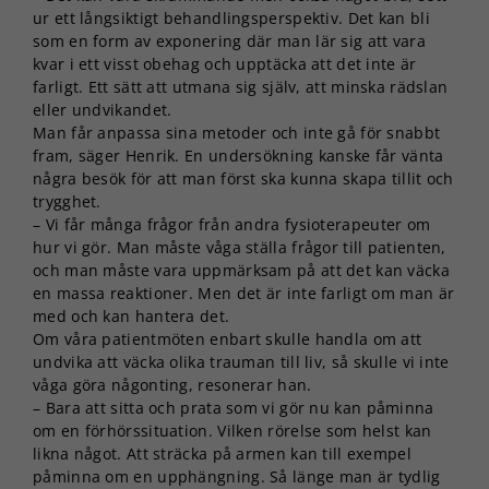
ur ett långsiktigt behandlingsperspektiv. Det kan bli
som en form av exponering där man lär sig att vara
kvar i ett visst obehag och upptäcka att det inte är
farligt. Ett sätt att utmana sig själv, att minska rädslan
eller undvikandet.
Man får anpassa sina metoder och inte gå för snabbt
fram, säger Henrik. En undersökning kanske får vänta
några besök för att man först ska kunna skapa tillit och
trygghet.
– Vi får många frågor från andra fysioterapeuter om
hur vi gör. Man måste våga ställa frågor till patienten,
och man måste vara uppmärksam på att det kan väcka
en massa reaktioner. Men det är inte farligt om man är
med och kan hantera det.
Om våra patientmöten enbart skulle handla om att
undvika att väcka olika trauman till liv, så skulle vi inte
våga göra någonting, resonerar han.
– Bara att sitta och prata som vi gör nu kan påminna
om en förhörssituation. Vilken rörelse som helst kan
likna något. Att sträcka på armen kan till exempel
påminna om en upphängning. Så länge man är tydlig