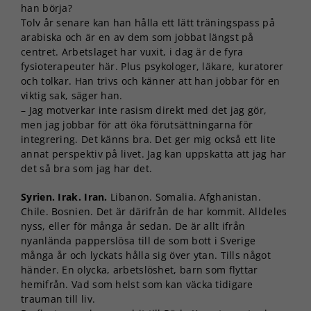
han börja?
Tolv år senare kan han hålla ett lätt träningspass på
arabiska och är en av dem som jobbat längst på
centret. Arbetslaget har vuxit, i dag är de fyra
fysioterapeuter här. Plus psykologer, läkare, kuratorer
och tolkar. Han trivs och känner att han jobbar för en
viktig sak, säger han.
– Jag motverkar inte rasism direkt med det jag gör,
men jag jobbar för att öka förutsättningarna för
integrering. Det känns bra. Det ger mig också ett lite
annat perspektiv på livet. Jag kan uppskatta att jag har
det så bra som jag har det.
Syrien. Irak. Iran.
Libanon. Somalia. Afghanistan.
Chile. Bosnien. Det är därifrån de har kommit. Alldeles
nyss, eller för många år sedan. De är allt ifrån
nyanlända papperslösa till de som bott i Sverige
många år och lyckats hålla sig över ytan. Tills något
händer. En olycka, arbetslöshet, barn som flyttar
hemifrån. Vad som helst som kan väcka tidigare
trauman till liv.