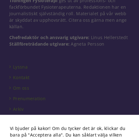
Tidningen Fysioterapi
ges ut av professions- och
fackförbundet Fysioterapeuterna. Redaktionen har en
journalistiskt självständig roll. Materialet på vår webb
är skyddat av upphovsrätt. Citera oss gärna men ange
källan.
Chefredaktör och ansvarig utgivare:
Linus Hellerstedt
Ställföreträdande utgivare:
Agneta Persson
Lyssna
Kontakt
Om oss
Prenumeration
Arkiv
Annonsera
Vi bjuder på kakor! Om du tycker det är ok, klickar du
Förbundet
bara på "Acceptera alla". Du kan såklart välja vilken