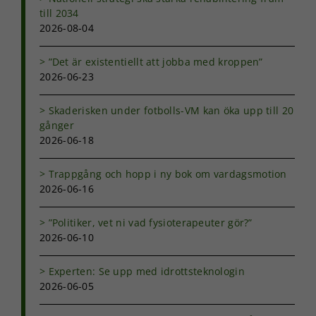
intressen och ditt
till 2034
beteende när du
2026-08-04
surfar ökar du
chansen att få se
”Det är existentiellt att jobba med kroppen”
personligt
2026-06-23
anpassat innehåll
och erbjudanden.
Skaderisken under fotbolls-VM kan öka upp till 20
gånger
2026-06-18
Trappgång och hopp i ny bok om vardagsmotion
2026-06-16
”Politiker, vet ni vad fysioterapeuter gör?”
2026-06-10
Experten: Se upp med idrottsteknologin
2026-06-05