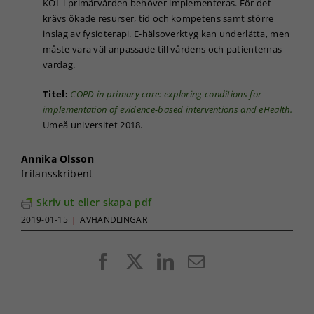
KOL i primärvården behöver implementeras. För det
krävs ökade resurser, tid och kompetens samt större
inslag av fysioterapi. E-hälsoverktyg kan underlätta, men
måste vara väl anpassade till vårdens och patienternas
vardag.
Titel:
COPD in primary care: exploring conditions for
implementation of evidence-based interventions and eHealth.
Umeå universitet 2018.
Annika Olsson
frilansskribent
Skriv ut eller skapa pdf
2019-01-15
|
AVHANDLINGAR
Facebook
X
LinkedIn
E-
post