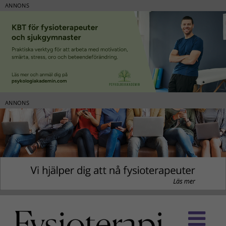
ANNONS
ANNONS
Fortsätt
till
innehållet