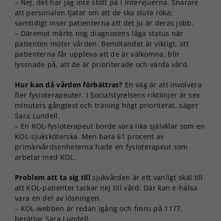
– Nej, det har jag inte stött på i intervjuerna. Snarare
att personalen tjatar om att de ska sluta röka;
samtidigt inser patienterna att det ju är deras jobb.
– Däremot märks nog diagnosens låga status när
patienten möter vården. Bemötandet är viktigt, att
patienterna får uppleva att de är välkomna, blir
lyssnade på, att de är prioriterade och värda vård.
Hur kan då vården förbättras?
En väg är att involvera
fler fysioterapeuter. I Socialstyrelsens riktlinjer är sex
minuters gångtest och träning högt prioriterat, säger
Sara Lundell.
– En KOL-fysioterapeut borde vara lika självklar som en
KOL-sjuksköterska. Men bara 61 procent av
primärvårdsenheterna hade en fysioterapeut som
arbetar med KOL.
Problem att ta sig till
sjukvården är ett vanligt skäl till
att KOL-patienter tackar nej till vård. Där kan e-hälsa
vara en del av lösningen.
– KOL-webben är redan igång och finns på 1177,
berättar Sara Lundell.