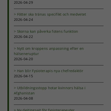
2026-04-29
Fötter ska tränas specifikt och medvetet
Marknadsföring
2026-04-24
Genom att dela
med dig av dina
intressen och ditt
Skorna kan påverka fotens funktion
beteende när du
2026-04-22
surfar ökar du
chansen att få se
personligt
Nytt om kroppens anpassning efter en
anpassat innehåll
hälseneruptur
och erbjudanden.
2026-04-20
Han blir Fysioterapis nya chefredaktör
2026-04-15
Utbildningsstopp hotar kvinnors hälsa i
Afghanistan
2026-04-08
Ny dejtingsajt för fysioterapeuter