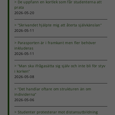
De uppfann en kortlek som får studenterna att
och
prata
uppbyggnad,
2026-05-20
baserat på
hur
hemsidan
”Skrivandet hjälpte mig att återta självkänslan”
används.
2026-05-11
Parasporten är i framkant men fler behöver
Upplevelse
inkluderas
För att vår
2026-05-11
hemsida ska
prestera så
bra som
”Man ska ifrågasätta sig själv och inte bli för styv
möjligt under
i korken”
ditt besök.
2026-05-08
Om du nekar
de här
”Det handlar oftare om strukturen än om
kakorna
kommer viss
individerna”
funktionalitet
2026-05-06
att försvinna
från
Studenter protesterar mot distansutbildning
hemsidan.