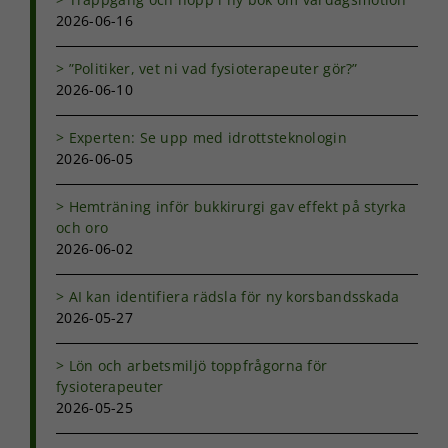
2026-06-16
”Politiker, vet ni vad fysioterapeuter gör?”
2026-06-10
Nödvändiga
Experten: Se upp med idrottsteknologin
Dessa kakor
2026-06-05
går inte att
välja bort. De
behövs för
Hemträning inför bukkirurgi gav effekt på styrka
att hemsidan
och oro
över huvud
2026-06-02
taget ska
fungera.
AI kan identifiera rädsla för ny korsbandsskada
2026-05-27
Statistik
Lön och arbetsmiljö toppfrågorna för
För att vi ska
kunna
fysioterapeuter
förbättra
2026-05-25
hemsidans
funktionalitet