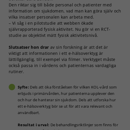
Den riktar sig till både personal och patienter med
information om sjukdomen, vad man kan göra själv och
vilka insatser personalen kan arbeta med.
– Vi såg i en pilotstudie att webben ökade
självrapporterad fysisk aktivitet. Nu gör vi en RCT-
studie av objektivt mätt fysisk aktivitetsnivå.
Slutsatser hon drar
av sin forskning är att det är
viktigt att informationen i ett e-hälsoverktyg är
lättillgänglig, till exempel via filmer. Verktyget måste
också passa in i vårdens och patienternas vardagliga
rutiner.
Syfte:
Dels att öka förståelsen för vilken KOL-vård som
erbjuds i primärvården, hur patienterna upplever den
och hur de hanterar sin sjukdom. Dels att utforska hur
ett e-hälsoverktyg bör se ut för att vara relevant och
användbart.
Resultat i urval:
De behandlingsriktlinjer som finns för