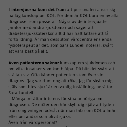
I intervjuerna kom det fram
att personalen anser sig
ha låg kunskap om KOL. För dem är KOL bara en av alla
diagnoser som passerar. Några av de intervjuade
jämför med andra sjukdomar och säger att
diabetessjuksköterskor alltid har haft lättare att få
fortbildning. Är man dessutom vårdcentralens enda
fysioterapeut är det, som Sara Lundell noterar, svårt
att vara bäst på allt.
Även patienterna saknar
kunskap om sjukdomen och
om vilka insatser som kan hjälpa. Då blir det svårt att
ställa krav. Ofta känner patienten skam över sin
diagnos. ”Jag var dum nog att röka, jag får skylla mig
själv som blev sjuk” är en vanlig inställning, berättar
Sara Lundell.
– Många berättar inte ens för sina anhöriga om
diagnosen. De möter den här skyll-dig-själv-attityden
från omgivningen också, när man talar om KOL allmänt
eller om andra som blivit sjuka.
Även från vårdpersonal?