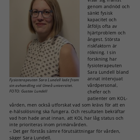
genom andnöd och
sänkt fysisk
kapacitet och
åtföljs ofta av
hjärtproblem och
ångest. Största
riskfaktorn är
rökning. I sin
forskning har
fysioterapeuten
Sara Lundell bland
annat intervjuat
Fysioterapeuten Sara Lundell lade fram
vårdpersonal,
sin avhandling vid Umeå universitet.
FOTO: Gustav Lundell
chefer och
patienter om KOL-
vården, men också utforskat vad som krävs för att en
e-hälsolösning ska fungera. Och resultaten bekräftar
vad hon hade anat innan, att KOL har låg status och
inte prioriteras inom primärvården.
– Det ger förstås sämre förutsättningar för vården,
säger Sara Lundell.