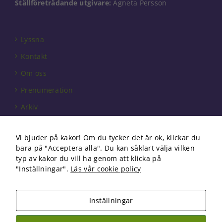
Ställföreträdande utgivare:
Agneta Persson
Lyssna
Kontakt
Om oss
Prenumeration
Arkiv
Annonsera
Vi bjuder på kakor! Om du tycker det är ok, klickar du
Förbundet
bara på "Acceptera alla". Du kan såklart välja vilken
Om cookies
typ av kakor du vill ha genom att klicka på
"Inställningar".
Läs vår cookie policy
Inställningar
Copyright 2026 Fysioterapi | All Rights Reserved