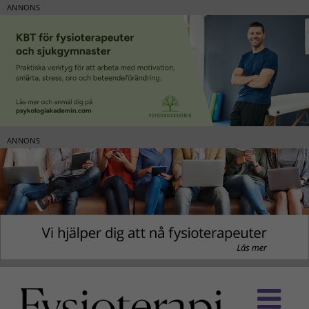
ANNONS
ANNONS
Fortsätt
till
innehållet