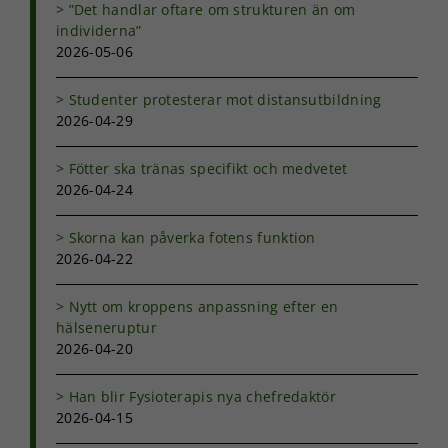
”Det handlar oftare om strukturen än om
välja bort. De
individerna”
behövs för
2026-05-06
att hemsidan
över huvud
taget ska
Studenter protesterar mot distansutbildning
fungera.
2026-04-29
Fötter ska tränas specifikt och medvetet
Statistik
2026-04-24
För att vi ska
kunna
förbättra
Skorna kan påverka fotens funktion
hemsidans
2026-04-22
funktionalitet
och
Nytt om kroppens anpassning efter en
uppbyggnad,
hälseneruptur
baserat på
2026-04-20
hur
hemsidan
används.
Han blir Fysioterapis nya chefredaktör
2026-04-15