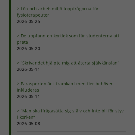
Lön och arbetsmiljö toppfrågorna för
fysioterapeuter
2026-05-25
De uppfann en kortlek som får studenterna att
prata
2026-05-20
”Skrivandet hjälpte mig att återta självkänslan”
2026-05-11
Parasporten är i framkant men fler behöver
inkluderas
2026-05-11
”Man ska ifrågasätta sig själv och inte bli för styv
i korken”
Nödvändiga
2026-05-08
Dessa kakor
går inte att