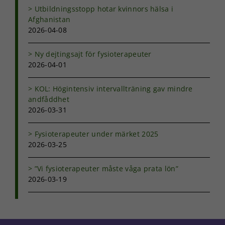
Upplevelse
Utbildningsstopp hotar kvinnors hälsa i
För att vår
Afghanistan
hemsida ska
2026-04-08
prestera så
bra som
möjligt under
Ny dejtingsajt för fysioterapeuter
ditt besök.
2026-04-01
Om du nekar
de här
KOL: Högintensiv intervallträning gav mindre
kakorna
kommer viss
andfåddhet
funktionalitet
2026-03-31
att försvinna
från
Fysioterapeuter under märket 2025
hemsidan.
2026-03-25
”Vi fysioterapeuter måste våga prata lön”
Marknadsföring
2026-03-19
Genom att dela
med dig av dina
intressen och ditt
beteende när du
surfar ökar du