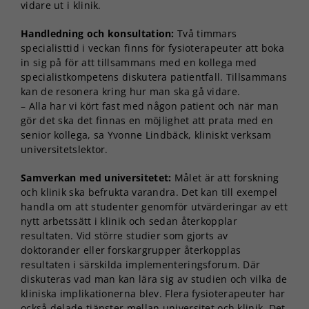
vidare ut i klinik.
Handledning och konsultation:
Två timmars
specialisttid i veckan finns för fysioterapeuter att boka
in sig på för att tillsammans med en kollega med
specialistkompetens diskutera patientfall. Tillsammans
kan de resonera kring hur man ska gå vidare.
– Alla har vi kört fast med någon patient och när man
gör det ska det finnas en möjlighet att prata med en
senior kollega, sa Yvonne Lindbäck, kliniskt verksam
universitetslektor.
Samverkan med universitetet:
Målet är att forskning
och klinik ska befrukta varandra. Det kan till exempel
handla om att studenter genomför utvärderingar av ett
nytt arbetssätt i klinik och sedan återkopplar
resultaten. Vid större studier som gjorts av
doktorander eller forskargrupper återkopplas
resultaten i särskilda implementeringsforum. Där
diskuteras vad man kan lära sig av studien och vilka de
kliniska implikationerna blev. Flera fysioterapeuter har
också delade tjänster mellan universitet och klinik. Det