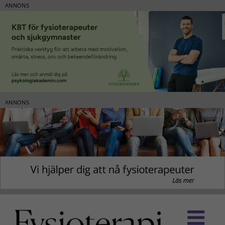
ANNONS
ANNONS
Fortsätt
till
innehållet