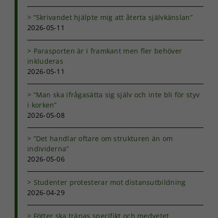
taget ska
fungera.
”Skrivandet hjälpte mig att återta självkänslan”
2026-05-11
Statistik
Parasporten är i framkant men fler behöver
För att vi ska
inkluderas
kunna
2026-05-11
förbättra
hemsidans
funktionalitet
”Man ska ifrågasätta sig själv och inte bli för styv
och
i korken”
uppbyggnad,
2026-05-08
baserat på
hur
hemsidan
”Det handlar oftare om strukturen än om
används.
individerna”
2026-05-06
Upplevelse
Studenter protesterar mot distansutbildning
För att vår
2026-04-29
hemsida ska
prestera så
Fötter ska tränas specifikt och medvetet
bra som