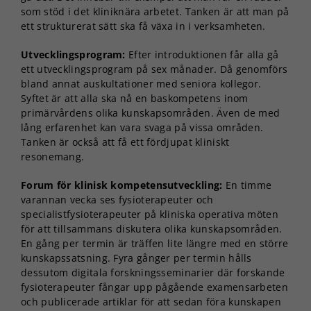
som stöd i det kliniknära arbetet. Tanken är att man på
ett strukturerat sätt ska få växa in i verksamheten.
Utvecklingsprogram:
Efter introduktionen får alla gå
ett utvecklingsprogram på sex månader. Då genomförs
bland annat auskultationer med seniora kollegor.
Syftet är att alla ska nå en baskompetens inom
primärvårdens olika kunskapsområden. Även de med
lång erfarenhet kan vara svaga på vissa områden.
Tanken är också att få ett fördjupat kliniskt
resonemang.
Forum för klinisk kompetensutveckling:
En timme
varannan vecka ses fysioterapeuter och
specialistfysioterapeuter på kliniska operativa möten
för att tillsammans diskutera olika kunskapsområden.
En gång per termin är träffen lite längre med en större
kunskapssatsning. Fyra gånger per termin hålls
dessutom digitala forskningsseminarier där forskande
fysioterapeuter fångar upp pågående examensarbeten
och publicerade artiklar för att sedan föra kunskapen