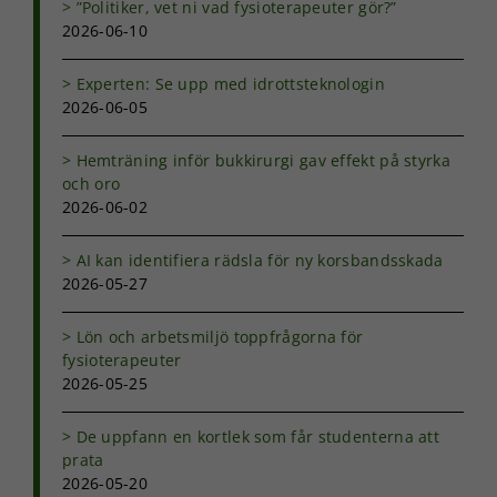
”Politiker, vet ni vad fysioterapeuter gör?”
2026-06-10
Experten: Se upp med idrottsteknologin
2026-06-05
Hemträning inför bukkirurgi gav effekt på styrka
och oro
2026-06-02
AI kan identifiera rädsla för ny korsbandsskada
2026-05-27
Lön och arbetsmiljö toppfrågorna för
Nödvändiga
fysioterapeuter
Dessa kakor
2026-05-25
går inte att
välja bort. De
De uppfann en kortlek som får studenterna att
behövs för
prata
att hemsidan
över huvud
2026-05-20