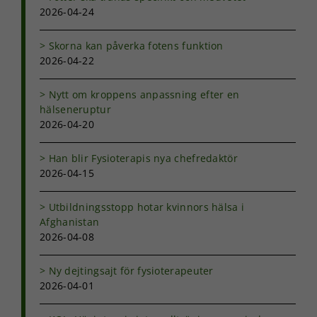
möjligt under
2026-04-24
ditt besök.
Om du nekar
Skorna kan påverka fotens funktion
de här
2026-04-22
kakorna
kommer viss
funktionalitet
Nytt om kroppens anpassning efter en
att försvinna
hälseneruptur
från
2026-04-20
hemsidan.
Han blir Fysioterapis nya chefredaktör
2026-04-15
Marknadsföring
Genom att dela
Utbildningsstopp hotar kvinnors hälsa i
med dig av dina
intressen och ditt
Afghanistan
beteende när du
2026-04-08
surfar ökar du
chansen att få se
Ny dejtingsajt för fysioterapeuter
personligt
2026-04-01
anpassat innehåll
och erbjudanden.