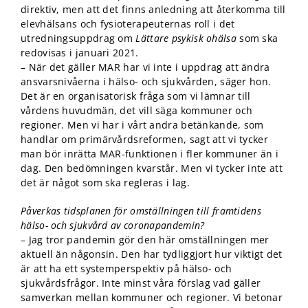
direktiv, men att det finns anledning att återkomma till
elevhälsans och fysioterapeuternas roll i det
utredningsuppdrag om
Lättare psykisk ohälsa
som ska
redovisas i januari 2021.
– När det gäller MAR har vi inte i uppdrag att ändra
ansvarsnivåerna i hälso- och sjukvården, säger hon.
Det är en organisatorisk fråga som vi lämnar till
vårdens huvudmän, det vill säga kommuner och
regioner. Men vi har i vårt andra betänkande, som
handlar om primärvårdsreformen, sagt att vi tycker
man bör inrätta MAR-funktionen i fler kommuner än i
dag. Den bedömningen kvarstår. Men vi tycker inte att
det är något som ska regleras i lag.
Påverkas tidsplanen för omställningen till framtidens
hälso- och sjukvård av coronapandemin?
– Jag tror pandemin gör den här omställningen mer
aktuell än någonsin. Den har tydliggjort hur viktigt det
är att ha ett systemperspektiv på hälso- och
sjukvårdsfrågor. Inte minst våra förslag vad gäller
samverkan mellan kommuner och regioner. Vi betonar