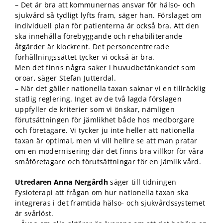
– Det är bra att kommunernas ansvar för hälso- och
sjukvård så tydligt lyfts fram, säger han. Förslaget om
individuell plan för patienterna är också bra. Att den
ska innehålla förebyggande och rehabiliterande
åtgärder är klockrent. Det personcentrerade
förhållningssättet tycker vi också är bra.
Men det finns några saker i huvudbetänkandet som
oroar, säger Stefan Jutterdal.
– När det gäller nationella taxan saknar vi en tillräcklig
statlig reglering. Inget av de två lagda förslagen
uppfyller de kriterier som vi önskar, nämligen
förutsättningen för jämlikhet både hos medborgare
och företagare. Vi tycker ju inte heller att nationella
taxan är optimal, men vi vill hellre se att man pratar
om en modernisering där det finns bra villkor för våra
småföretagare och förutsättningar för en jämlik vård.
Utredaren Anna Nergårdh
säger till tidningen
Fysioterapi att frågan om hur nationella taxan ska
integreras i det framtida hälso- och sjukvårdssystemet
är svårlöst.