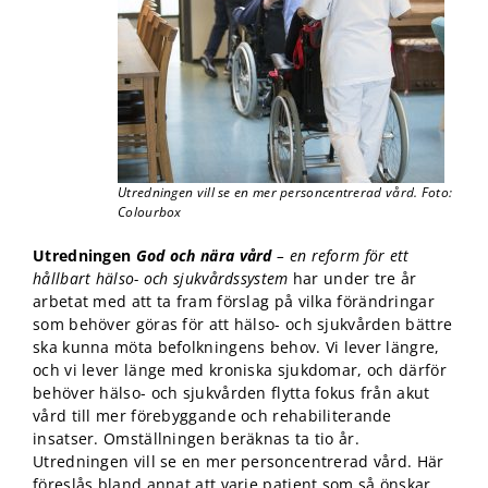
kunna
förbättra
hemsidans
funktionalitet
och
uppbyggnad,
baserat på
hur
hemsidan
används.
Utredningen vill se en mer personcentrerad vård. Foto:
Colourbox
Utredningen
God och nära vård
– en reform för ett
Upplevelse
hållbart hälso- och sjukvårdssystem
har under tre år
För att vår
arbetat med att ta fram förslag på vilka förändringar
hemsida ska
som behöver göras för att hälso- och sjukvården bättre
prestera så
bra som
ska kunna möta befolkningens behov. Vi lever längre,
möjligt under
och vi lever länge med kroniska sjukdomar, och därför
ditt besök.
behöver hälso- och sjukvården flytta fokus från akut
Om du nekar
vård till mer förebyggande och rehabiliterande
de här
insatser. Omställningen beräknas ta tio år.
kakorna
Utredningen vill se en mer personcentrerad vård. Här
kommer viss
föreslås bland annat att varje patient som så önskar