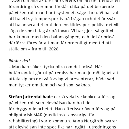
– Även om alla aktörer är överens om att det behövs en
förändring så ser man förstås olika på det beroende
på vilken roll man har i systemet, säger hon. Vi har valt
att ha ett systemperspektiv på frågan och det är svårt
att balansera det mot den enskildes perspektiv, det vill
säga de som i dag är på taxan. Vi har gjort så gott vi
har kunnat med den balansgången, och det är också
därför vi föreslår att man får ordentligt med tid att
ställa om – fram till 2028.
Räcker det?
– Man kan säkert tycka olika om det också. När
betänkandet går ut på remiss har man ju möjlighet att
uttala sig om de två förslag vi presenterar, både vad
man tycker om dem och vad som saknas.
Stefan Jutterdal hade
också velat se konkreta förslag
på vilken roll som elevhälsan kan ha i det
förebyggande arbetet. Han efterlyser även förslag på
obligatorisk MAR (medicinskt ansvariga för
rehabilitering) i varje kommun. Anna Nergårdh svarar
att elevhälsan inte specifikt har ingått i utredningens