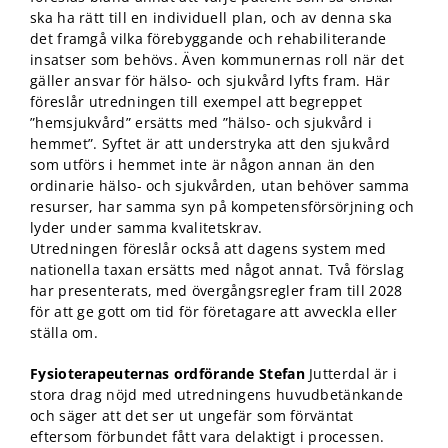
funktionalitet
ska ha rätt till en individuell plan, och av denna ska
att försvinna
det framgå vilka förebyggande och rehabiliterande
från
hemsidan.
insatser som behövs. Även kommunernas roll när det
gäller ansvar för hälso- och sjukvård lyfts fram. Här
föreslår utredningen till exempel att begreppet
”hemsjukvård” ersätts med ”hälso- och sjukvård i
Marknadsföring
hemmet”. Syftet är att understryka att den sjukvård
Genom att dela
som utförs i hemmet inte är någon annan än den
med dig av dina
intressen och ditt
ordinarie hälso- och sjukvården, utan behöver samma
beteende när du
resurser, har samma syn på kompetensförsörjning och
surfar ökar du
lyder under samma kvalitetskrav.
chansen att få se
Utredningen föreslår också att dagens system med
personligt
nationella taxan ersätts med något annat. Två förslag
anpassat innehåll
har presenterats, med övergångsregler fram till 2028
och erbjudanden.
för att ge gott om tid för företagare att avveckla eller
ställa om.
Fysioterapeuternas ordförande Stefan
Jutterdal är i
stora drag nöjd med utredningens huvudbetänkande
och säger att det ser ut ungefär som förväntat
eftersom förbundet fått vara delaktigt i processen.