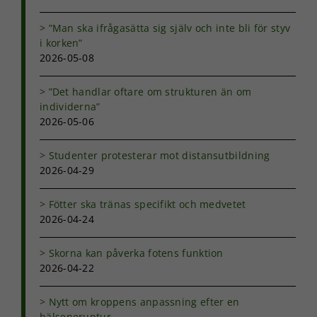
Nödvändiga
Dessa kakor
”Man ska ifrågasätta sig själv och inte bli för styv
går inte att
i korken”
välja bort. De
2026-05-08
behövs för
att hemsidan
”Det handlar oftare om strukturen än om
över huvud
individerna”
taget ska
fungera.
2026-05-06
Studenter protesterar mot distansutbildning
Statistik
2026-04-29
För att vi ska
kunna
Fötter ska tränas specifikt och medvetet
förbättra
2026-04-24
hemsidans
funktionalitet
och
Skorna kan påverka fotens funktion
uppbyggnad,
2026-04-22
baserat på
hur
Nytt om kroppens anpassning efter en
hemsidan
hälseneruptur
används.