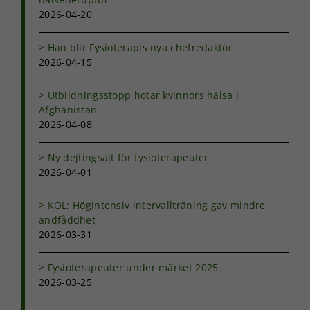
2026-04-20
Upplevelse
Han blir Fysioterapis nya chefredaktör
För att vår
2026-04-15
hemsida ska
prestera så
Utbildningsstopp hotar kvinnors hälsa i
bra som
Afghanistan
möjligt under
2026-04-08
ditt besök.
Om du nekar
de här
Ny dejtingsajt för fysioterapeuter
kakorna
2026-04-01
kommer viss
funktionalitet
att försvinna
KOL: Högintensiv intervallträning gav mindre
från
andfåddhet
hemsidan.
2026-03-31
Fysioterapeuter under märket 2025
Marknadsföring
2026-03-25
Genom att dela
med dig av dina