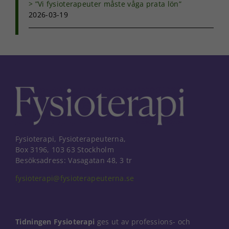
”Vi fysioterapeuter måste våga prata lön”
intressen och ditt
2026-03-19
beteende när du
surfar ökar du
chansen att få se
personligt
anpassat innehåll
och erbjudanden.
Fysioterapi, Fysioterapeuterna,
Box 3196, 103 63 Stockholm
Besöksadress: Vasagatan 48, 3 tr
fysioterapi@fysioterapeuterna.se
Tidningen Fysioterapi
ges ut av professions- och