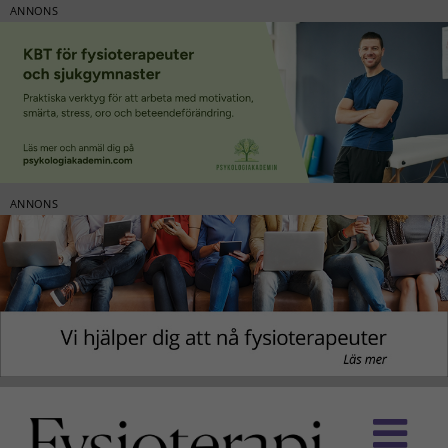
ANNONS
ANNONS
Fortsätt
till
innehållet