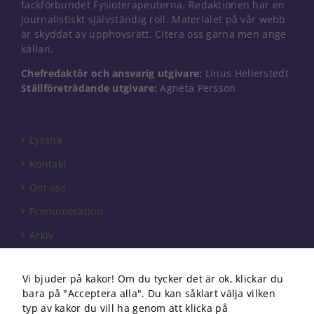
fackförbundet Fysioterapeuterna. Redaktionen har en
journalistiskt självständig roll. Materialet på vår webb
är skyddat av upphovsrätt. Citera oss gärna men ange
källan.
Chefredaktör och ansvarig utgivare:
Linus Hellerstedt
Ställföreträdande utgivare:
Agneta Persson
Lyssna
Kontakt
Om oss
Prenumeration
Arkiv
Annonsera
Vi bjuder på kakor! Om du tycker det är ok, klickar du
Förbundet
bara på "Acceptera alla". Du kan såklart välja vilken
Om cookies
typ av kakor du vill ha genom att klicka på